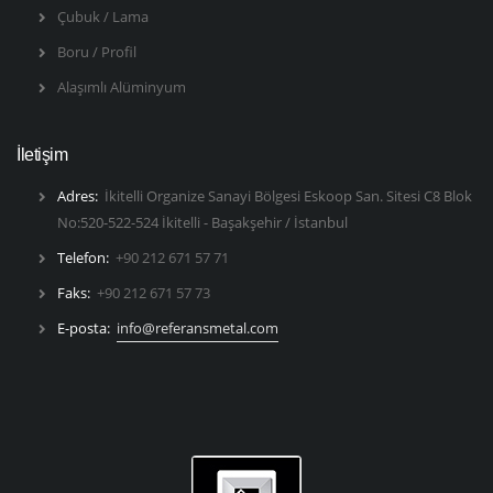
Çubuk / Lama
Boru / Profil
Alaşımlı Alüminyum
İletişim
Adres:
İkitelli Organize Sanayi Bölgesi Eskoop San. Sitesi C8 Blok
No:520-522-524 İkitelli - Başakşehir / İstanbul
Telefon:
+90 212 671 57 71
Faks:
+90 212 671 57 73
E-posta:
info@referansmetal.com