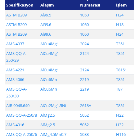
Spesifikasyon
Alaşım
Numarası
İşlem
ASTM B209
Al99.5
1050
H24
ASTM B209
Al99.6
1060
H18
ASTM B209
Al99.6
1060
H24
AMS 4037
AlCu4Mg1
2024
T351
AMS QQ-A-
AlCu4Mg1
2124
T851
250/29
AMS 4221
AlCu4Mg1
2124
T8151
AMS 4066
AlCu6Mn
2219
T851
AMS QQ-A-
AlCu6Mn
2219
T87
250/30
AIR 9048.640
AlCu2Mg1.5Ni
2618A
T851
AMS QQ-A-250/8
AlMg2.5
5052
H22
AMS 4016
AlMg2.5
5052
H32
AMS QQ-A-250/6
AlMg4.5Mn0.7
5083
H116