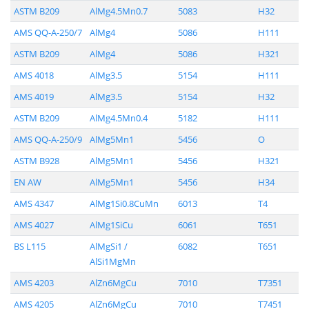
ASTM B209
AlMg4.5Mn0.7
5083
H32
AMS QQ-A-250/7
AlMg4
5086
H111
ASTM B209
AlMg4
5086
H321
AMS 4018
AlMg3.5
5154
H111
AMS 4019
AlMg3.5
5154
H32
ASTM B209
AlMg4.5Mn0.4
5182
H111
AMS QQ-A-250/9
AlMg5Mn1
5456
O
ASTM B928
AlMg5Mn1
5456
H321
EN AW
AlMg5Mn1
5456
H34
AMS 4347
AlMg1Si0.8CuMn
6013
T4
AMS 4027
AlMg1SiCu
6061
T651
BS L115
AlMgSi1 /
6082
T651
AlSi1MgMn
AMS 4203
AlZn6MgCu
7010
T7351
AMS 4205
AlZn6MgCu
7010
T7451