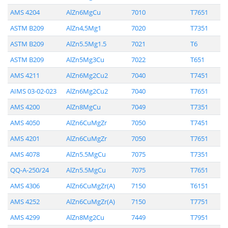
AMS 4204
AlZn6MgCu
7010
T7651
ASTM B209
AlZn4,5Mg1
7020
T7351
ASTM B209
AlZn5.5Mg1.5
7021
T6
ASTM B209
AlZn5Mg3Cu
7022
T651
AMS 4211
AlZn6Mg2Cu2
7040
T7451
AIMS 03-02-023
AlZn6Mg2Cu2
7040
T7651
AMS 4200
AlZn8MgCu
7049
T7351
AMS 4050
AlZn6CuMgZr
7050
T7451
AMS 4201
AlZn6CuMgZr
7050
T7651
AMS 4078
AlZn5.5MgCu
7075
T7351
QQ-A-250/24
AlZn5.5MgCu
7075
T7651
AMS 4306
AlZn6CuMgZr(A)
7150
T6151
AMS 4252
AlZn6CuMgZr(A)
7150
T7751
AMS 4299
AlZn8Mg2Cu
7449
T7951