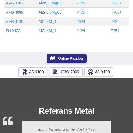
AMS 4202
AlZn5.5MgCu
7475
T7351
AMS 4089
AlZn5.5MgCu
7475
T7651
AMS 4120
AlCu4Mg1
2024
T42
EN 2422
AlCu4Mg1
2124
T351
Online Katalog
AS 9100
UZAY 2009
AS 9120
Referans Metal
Havacılık sektöründe dört kıtaya