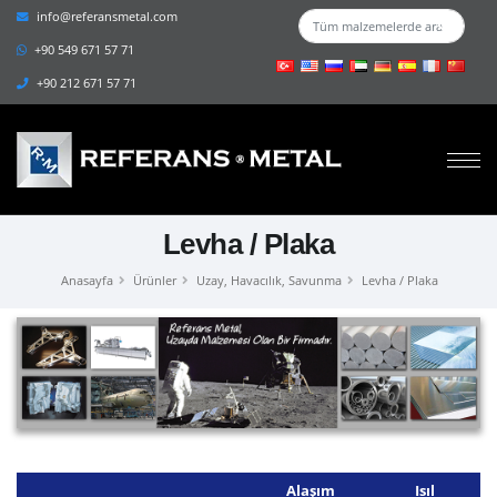
info@referansmetal.com
+90 549 671 57 71
+90 212 671 57 71
Levha / Plaka
Anasayfa
Ürünler
Uzay, Havacılık, Savunma
Levha / Plaka
Alaşım
Isıl