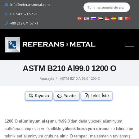
info@referansmetal.com
+90 549 671 57 71
+90 212 671 57 71
ASTM B210 Al99.0 1200 O
Anasayfa
ASTM B210 Al99.0 1200 O
Kıyasla
Yazdır
Teklif İste
1200 O alüminyum alaşımı
, %99,0’dan daha yüksek alüminyum
saflığına sahip olan ve özellikle
yüksek korozyon direnci
ile bilinen bir
teknik saf alüminyum grubuna aittir. O temperi, malzemenin tavlanmış