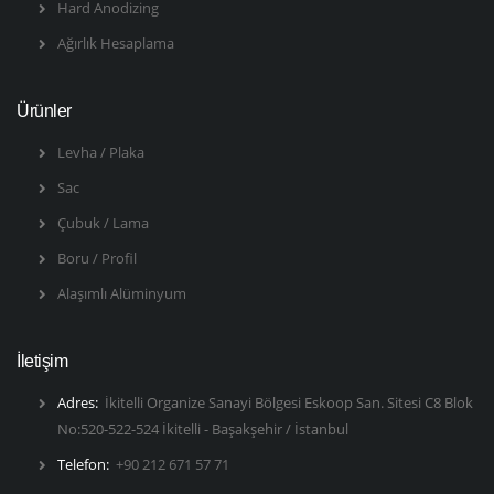
Hard Anodizing
Ağırlık Hesaplama
Ürünler
Levha / Plaka
Sac
Çubuk / Lama
Boru / Profil
Alaşımlı Alüminyum
İletişim
Adres:
İkitelli Organize Sanayi Bölgesi Eskoop San. Sitesi C8 Blok
No:520-522-524 İkitelli - Başakşehir / İstanbul
Telefon:
+90 212 671 57 71