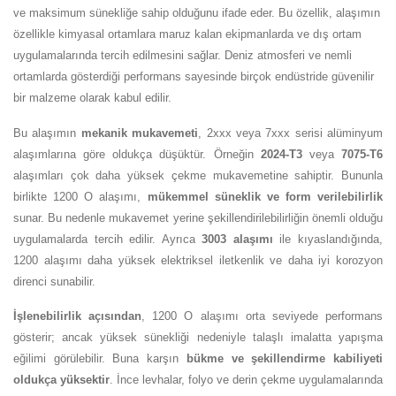
ve maksimum sünekliğe sahip olduğunu ifade eder. Bu özellik, alaşımın
özellikle kimyasal ortamlara maruz kalan ekipmanlarda ve dış ortam
uygulamalarında tercih edilmesini sağlar. Deniz atmosferi ve nemli
ortamlarda gösterdiği performans sayesinde birçok endüstride güvenilir
bir malzeme olarak kabul edilir.
Bu alaşımın
mekanik mukavemeti
, 2xxx veya 7xxx serisi alüminyum
alaşımlarına göre oldukça düşüktür. Örneğin
2024-T3
veya
7075-T6
alaşımları çok daha yüksek çekme mukavemetine sahiptir. Bununla
birlikte 1200 O alaşımı,
mükemmel süneklik ve form verilebilirlik
sunar. Bu nedenle mukavemet yerine şekillendirilebilirliğin önemli olduğu
uygulamalarda tercih edilir. Ayrıca
3003 alaşımı
ile kıyaslandığında,
1200 alaşımı daha yüksek elektriksel iletkenlik ve daha iyi korozyon
direnci sunabilir.
İşlenebilirlik açısından
, 1200 O alaşımı orta seviyede performans
gösterir; ancak yüksek sünekliği nedeniyle talaşlı imalatta yapışma
eğilimi görülebilir. Buna karşın
bükme ve şekillendirme kabiliyeti
oldukça yüksektir
. İnce levhalar, folyo ve derin çekme uygulamalarında