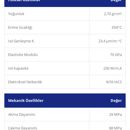
Yoğunluk
2,70 g/cm³
Erime Sıcaklığı
654°C
Isıl Genleşme K.
23.4 µm/m.°C
Elastisite Modülü
70 GPa
Isıl Kapasite
230 W/m.K
Elektriksel İletkenlik
%59 IACS
Mekanik Özellikler
Değer
Akma Dayanımı
29 MPa
Çekme Dayanımı
88 MPa