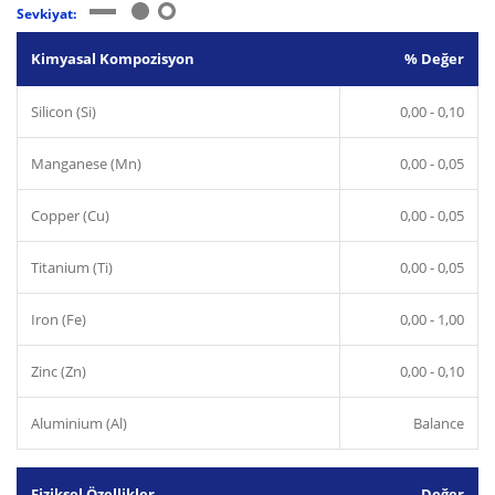
Sevkiyat:
Kimyasal Kompozisyon
% Değer
Silicon (Si)
0,00 - 0,10
Manganese (Mn)
0,00 - 0,05
Copper (Cu)
0,00 - 0,05
Titanium (Ti)
0,00 - 0,05
Iron (Fe)
0,00 - 1,00
Zinc (Zn)
0,00 - 0,10
Aluminium (Al)
Balance
Fiziksel Özellikler
Değer