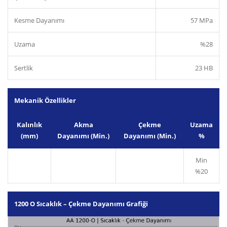
Kesme Dayanımı
57 MPa
Uzama
%28
Sertlik
23 HB
Mekanik Özellikler
Kalınlık
Akma
Çekme
Uzama
(mm)
Dayanımı (Min.)
Dayanımı (Min.)
%
Min
%20
1200 O Sıcaklık – Çekme Dayanımı Grafiği