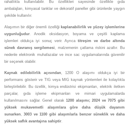
rahatlıkla kullanılabilir. Bu özellikleri sayesinde özellikle gıda
ambalajları, kimyasal tanklar ve dekoratif paneller gibi ürünlerde yaygın
şekilde kullanılır.
Alaşımın bir diğer önemli özelliği
kaplanabilirlik ve yüzey işlemlerine
uygunluğudur
. Anodik oksidasyon, boyama ve çeşitli kaplama
işlemleri oldukça iyi sonuç verir. Ayrıca
titreşim ve darbe altında
sünek davranış sergilemesi
, malzemenin çatlama riskini azaltır. Bu
nedenle elektronik muhafazalar ve ince sac uygulamalarında güvenilir
bir seçenek olabilir.
Kaynak edilebilirlik açısından
, 1200 O alaşımı oldukça iyi bir
performans gösterir ve TIG veya MIG kaynak yöntemleri ile kolaylıkla
birleştirilebilir. Bu özellik, kimya endüstrisi ekipmanları, elektrik iletken
parçalar, gıda işleme ekipmanları ve mimari uygulamalarda
kullanılmasını sağlar. Genel olarak
1200 alaşımı; 2024 ve 7075 gibi
yüksek mukavemetli alaşımlara göre daha düşük dayanım
sunarken
,
3003 ve 1100 gibi alaşımlarla benzer süneklik ve daha
yüksek saflık avantajına sahiptir
.