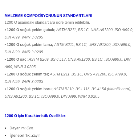
MALZEME KOMPOZİSYONUNUN STANDARTLARI
1200 O aşağıdaki standartlara göre temin edilebilir.
•
1200 O soğuk çekim çubuk;
ASTM B211, BS 1C, UNS A91200, ISO Al99.0,
DIN Al99, WNR 3.0205
•
1200 O soğuk çekim lama;
ASTM B211, BS 1C, UNS A91200, ISO Al99.0,
DIN Al99, WNR 3.0205
•
1200 O sac;
ASTM B209, BS 6 L17, UNS A91200, BS 1C, ISO Al99.0, DIN
Al99, WNR 3.0205
•
1200 O soğuk çekim tel;
ASTM B211, BS 1C, UNS A91200, ISO Al99.0,
DIN Al99, WNR 3.0205
•
1200 O soğuk çekim boru;
ASTM B210, BS L116, BS 4L54 (hidrolik boru),
UNS A91200, BS 1C, ISO Al99.0, DIN Al99, WNR 3.0205
1200 O için Karakteristik Özellikler:
Dayanım:
Orta
İşlenebilirlik: Zayıf