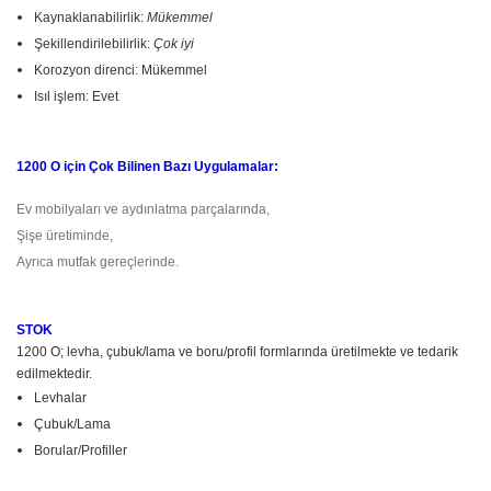
Kaynaklanabilirlik:
Mükemmel
Şekillendirilebilirlik:
Çok iyi
Korozyon direnci: Mükemmel
Isıl işlem: Evet
1200 O için Çok Bilinen Bazı Uygulamalar:
Ev mobilyaları ve aydınlatma parçalarında,
Şişe üretiminde,
Ayrıca mutfak gereçlerinde.
STOK
1200 O; levha, çubuk/lama ve boru/profil formlarında üretilmekte ve tedarik
edilmektedir.
Levhalar
Çubuk/Lama
Borular/Profiller