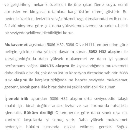
ve geliştirilmiş mekanik özellikleri ile öne çıkar. Deniz suyu, nemli
atmosfer ve kimyasal ortamlara karşı üstün direnç gösterir. Bu
nedenle özellikle denizcilik ve ağır hizmet uygulamalarında tercih edilir.
Saf alüminyuma göre çok daha yüksek mukavemet sunarken, belirli
bir seviyede şekillendirilebilirliğini korur.
Mukavemet
açısından 5086 H32, 5086 O ve H111 temperlerine göre
belirgin şekilde daha yüksek dayanım sunar.
5052 H32 alaşımı
ile
karşılaştırıldığında daha yüksek mukavemet ve daha iyi yapısal
performans sağlar.
6061-T6 alaşımı
ile kıyaslandığında mukavemeti
daha düşük olsa da, çok daha üstün korozyon direncine sahiptir.
5083
H32 alaşımı
ile karşılaştırıldığında ise benzer seviyede mukavemet
gösterir, ancak genellikle biraz daha iyi şekillendirilebilirlik sunar.
İşlenebilirlik
açısından 5086 H32 alaşımı orta seviyededir; talaşlı
imalat için ideal değildir ancak levha ve sac formunda rahatlıkla
işlenebilir.
Büküm özelliği
O temperine göre daha sınırlı olsa da,
kontrollü koşullarda iyi sonuç verir. Daha yüksek mukavemet
nedeniyle büküm sırasında dikkat edilmesi gerekir. Soğuk