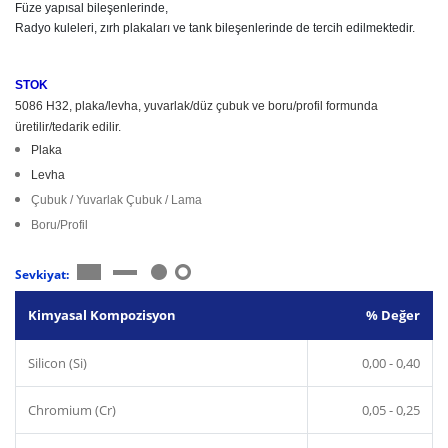
Füze yapısal bileşenlerinde,

Radyo kuleleri, zırh plakaları ve tank bileşenlerinde de tercih edilmektedir.

STOK
5086 H32, plaka/levha, yuvarlak/düz çubuk ve boru/profil formunda
üretilir/tedarik edilir.
Plaka
Levha
Çubuk / Yuvarlak Çubuk / Lama
Boru/Profil
Sevkiyat:
Kimyasal Kompozisyon
% Değer
Silicon (Si)
0,00 - 0,40
Chromium (Cr)
0,05 - 0,25