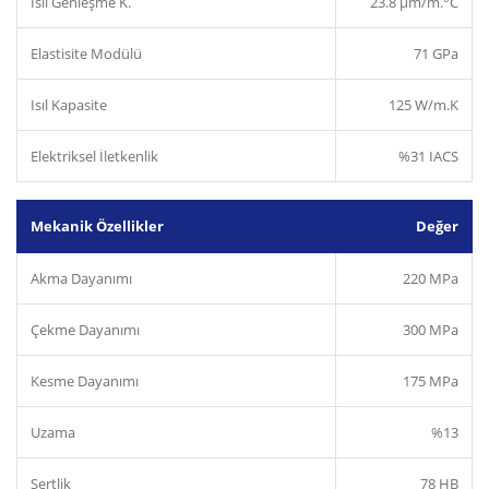
Isıl Genleşme K.
23.8 µm/m.°C
Elastisite Modülü
71 GPa
Isıl Kapasite
125 W/m.K
Elektriksel İletkenlik
%31 IACS
Mekanik Özellikler
Değer
Akma Dayanımı
220 MPa
Çekme Dayanımı
300 MPa
Kesme Dayanımı
175 MPa
Uzama
%13
Sertlik
78 HB