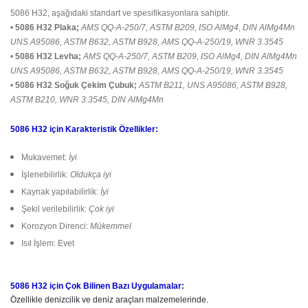
5086 H32, aşağıdaki standart ve spesifikasyonlara sahiptir.
•
5086 H32 Plaka;
AMS QQ-A-250/7, ASTM B209, ISO AlMg4, DIN AlMg4Mn
UNS A95086, ASTM B632, ASTM B928, AMS QQ-A-250/19, WNR 3.3545
•
5086 H32 Levha;
AMS QQ-A-250/7, ASTM B209, ISO AlMg4, DIN AlMg4Mn
UNS A95086, ASTM B632, ASTM B928, AMS QQ-A-250/19, WNR 3.3545
•
5086 H32 Soğuk Çekim Çubuk;
ASTM B211, UNS A95086, ASTM B928,
ASTM B210, WNR 3.3545, DIN AlMg4Mn
5086 H32 için Karakteristik Özellikler:
Mukavemet:
İyi
İşlenebilirlik:
Oldukça iyi
Kaynak yapılabilirlik:
İyi
Şekil verilebilirlik:
Çok iyi
Korozyon Direnci:
Mükemmel
Isıl İşlem: Evet
5086 H32 için Çok Bilinen Bazı Uygulamalar:
Özellikle denizcilik ve deniz araçları malzemelerinde.
