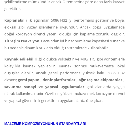
şekillendirme mümkündür ancak O temperine göre daha fazla kuvvet
gerektirir.
Kaplanabilirlik
açısından 5086 H32 iyi performans gösterir ve boya,
eloksal gibi yüzey işlemlerine uygundur. Ancak çoğu uygulamada
doğal korozyon direnci yeterli olduğu için kaplama zorunlu değildir.
Titreşim reaksiyonu
açısından iyi bir sönümleme kapasitesi sunar ve
bu nedenle dinamik yüklerin olduğu sistemlerde kullanılabilir.
Kaynak edilebilirliği
oldukça yüksektir ve MIG, TIG gibi yöntemlerle
kolaylıkla kaynak yapılabilir. Kaynak sonrası mukavemette lokal
düşüşler olabilir, ancak genel performans yüksek kalır. 5086 H32
alaşımı;
gemi yapımı, deniz platformları, ağır taşıma ekipmanları,
savunma sanayi ve yapısal uygulamalar
gibi alanlarda yaygın
olarak kullanılmaktadır. Özellikle yüksek mukavemet, korozyon direnci
ve yapısal güvenilirlik gerektiren uygulamalarda öne çıkar.
MALZEME KOMPOZİSYONUNUN STANDARTLARI