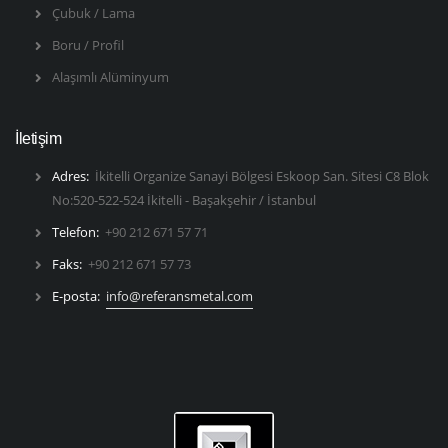
Çubuk / Lama
Boru / Profil
Alaşımlı Alüminyum
İletişim
Adres:
İkitelli Organize Sanayi Bölgesi Eskoop San. Sitesi C8 Blok
No:520-522-524 İkitelli - Başakşehir / İstanbul
Telefon:
+90 212 671 57 71
Faks:
+90 212 671 57 73
E-posta:
info@referansmetal.com