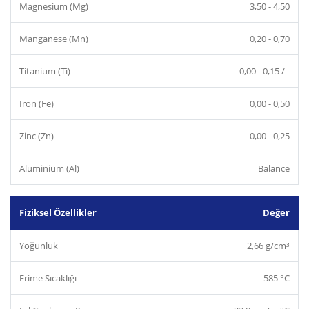
Magnesium (Mg)
3,50 - 4,50
Manganese (Mn)
0,20 - 0,70
Titanium (Ti)
0,00 - 0,15 / -
Iron (Fe)
0,00 - 0,50
Zinc (Zn)
0,00 - 0,25
Aluminium (Al)
Balance
Fiziksel Özellikler
Değer
Yoğunluk
2,66 g/cm³
Erime Sıcaklığı
585 °C