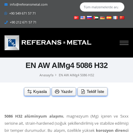
info@referansmetal.com
+90 549 671 57 71
+90 212 671 57 71
EN AW AlMg4 5086 H32
Anasayfa
EN AW AlMg4 5086 H32
Kıyasla
Yazdır
Teklif İste
5086 H32 alüminyum alaşımı
, magnezyum (Mg) içeren ve 5xxx
serisine ait, strain-hardened (soğuk şekillendirilmiş ve stabilize edilmiş)
bir temper durumudur. Bu alaşım, özellikle yüksek
korozyon direnci