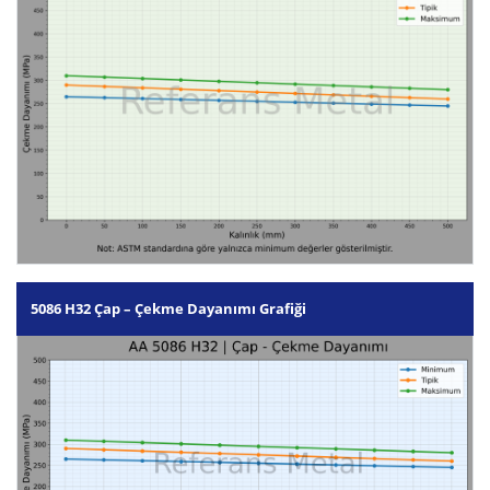
5086 H32 Çap – Çekme Dayanımı Grafiği