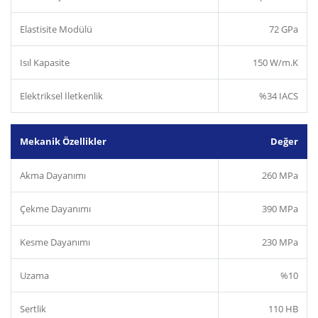
Elastisite Modülü
72 GPa
Isıl Kapasite
150 W/m.K
Elektriksel İletkenlik
%34 IACS
Mekanik Özellikler
Değer
Akma Dayanımı
260 MPa
Çekme Dayanımı
390 MPa
Kesme Dayanımı
230 MPa
Uzama
%10
Sertlik
110 HB