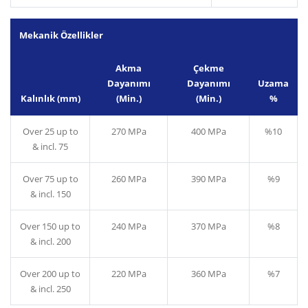
Mekanik Özellikler
Akma
Çekme
Dayanımı
Dayanımı
Uzama
Kalınlık (mm)
(Min.)
(Min.)
%
Over 25 up to
270 MPa
400 MPa
%10
& incl. 75
Over 75 up to
260 MPa
390 MPa
%9
& incl. 150
Over 150 up to
240 MPa
370 MPa
%8
& incl. 200
Over 200 up to
220 MPa
360 MPa
%7
& incl. 250