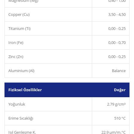
Magnesium (Mg)
0,40 - 1,00
Copper (Cu)
3,50 - 4,50
Titanium (Ti)
0,00 - 0,25
Iron (Fe)
0,00 - 0,70
Zinc (Zn)
0,00 - 0,25
Aluminium (Al)
Balance
Fiziksel Özellikler
Değer
Yoğunluk
2.79 g/cm³
Erime Sıcaklığı
510 °C
Isıl Genleşme K.
22.9 µm/m.°C