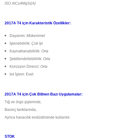
ISO AlCu4MgSi(A)
2017A T4 için Karakteristik Özellikler:
Dayanım:
Mükemmel
İşlenebilirlik:
Çok İyi
Kaynaklanabilirlik:
Orta
Şekillendirilebilirlik:
Orta
Korozyon Direnci:
Orta
Isıl İşlem: Evet
2017A T4 için Çok Bilinen Bazı Uygulamalar:
Tığ ve örgü şişlerinde,
Basınç tanklarında,
Ayrıca havacılık endüstrisinde kullanılır.
STOK