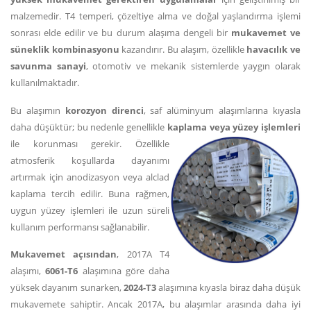
malzemedir. T4 temperi, çözeltiye alma ve doğal yaşlandırma işlemi
sonrası elde edilir ve bu durum alaşıma dengeli bir
mukavemet ve
süneklik kombinasyonu
kazandırır. Bu alaşım, özellikle
havacılık ve
savunma sanayi
, otomotiv ve mekanik sistemlerde yaygın olarak
kullanılmaktadır.
Bu alaşımın
korozyon direnci
, saf alüminyum alaşımlarına kıyasla
daha düşüktür; bu nedenle genellikle
kaplama veya yüzey işlemleri
ile korunması gerekir. Özellikle
atmosferik koşullarda dayanımı
artırmak için anodizasyon veya alclad
kaplama tercih edilir. Buna rağmen,
uygun yüzey işlemleri ile uzun süreli
kullanım performansı sağlanabilir.
Mukavemet açısından
, 2017A T4
alaşımı,
6061-T6
alaşımına göre daha
yüksek dayanım sunarken,
2024-T3
alaşımına kıyasla biraz daha düşük
mukavemete sahiptir. Ancak 2017A, bu alaşımlar arasında daha iyi