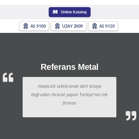
Online Katalog
AS 9100
UZAY 2009
AS 9120
Referans Metal
Havacılık sektöründe dört kıtaya
doğrudan ihracat yapan Türkiye'nin tek
firması