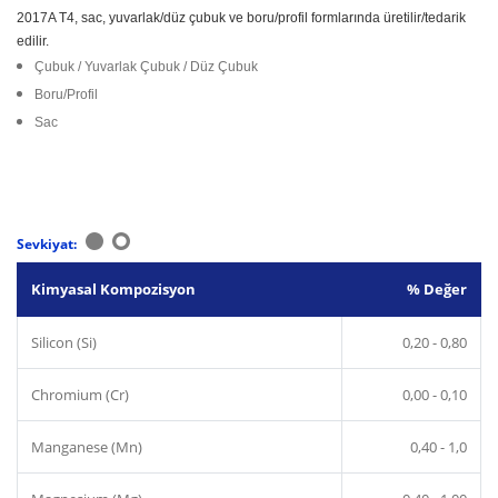
2017A T4, sac, yuvarlak/düz çubuk ve boru/profil formlarında üretilir/tedarik
edilir.
Çubuk / Yuvarlak Çubuk / Düz Çubuk
Boru/Profil
Sac
Sevkiyat:
Kimyasal Kompozisyon
% Değer
Silicon (Si)
0,20 - 0,80
Chromium (Cr)
0,00 - 0,10
Manganese (Mn)
0,40 - 1,0