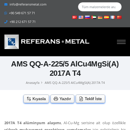
info@referansmetal.com
+90 549 671 57 71
+90 212 671 57 71
AMS QQ-A-225/5 AlCu4MgSi(A)
2017A T4
Anasayfa
AMS QQ-A-225/5 AlCu4MgSi(A) 2017A T4
Kıyasla
Yazdır
Teklif İste
2017A T4 alüminyum alaşımı
, Al-Cu-Mg serisine ait olup özellikle
yüksek mukavemet gerektiren uygulamalar
için geliştirilmiş bir