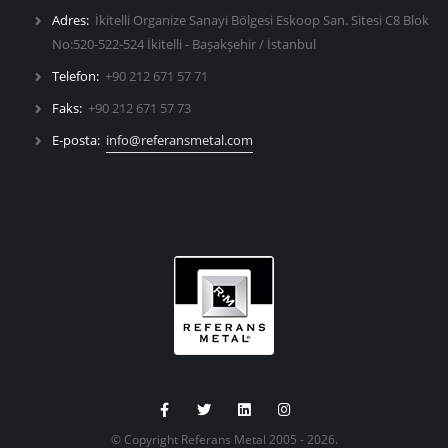
Adres:
İkitelli Organize Sanayi Bölgesi Eskoop San. Sitesi C8 Blok
No:520-522-524 İkitelli - Başakşehir / İstanbul
Telefon:
+90 212 671 57 71
Faks:
+90 212 671 57 73
E-posta:
info@referansmetal.com
© Copyright Referans Metal 2005 - 2026.