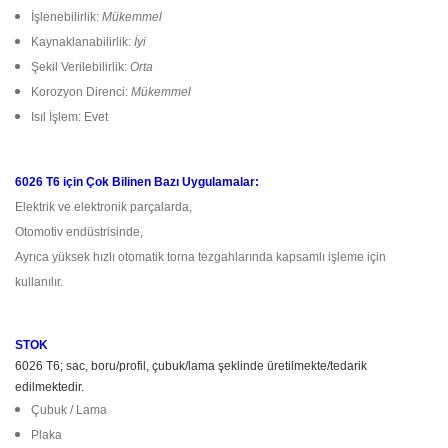
İşlenebilirlik:
Mükemmel
Kaynaklanabilirlik:
İyi
Şekil Verilebilirlik:
Orta
Korozyon Direnci:
Mükemmel
Isıl İşlem: Evet
6026 T6 için Çok Bilinen Bazı Uygulamalar:
Elektrik ve elektronik parçalarda,
Otomotiv endüstrisinde,
Ayrıca yüksek hızlı otomatik torna tezgahlarında kapsamlı işleme için
kullanılır.
STOK
6026 T6; sac, boru/profil, çubuk/lama şeklinde üretilmekte/tedarik
edilmektedir.
Çubuk / Lama
Plaka