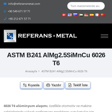
info@referansmetal.com
+90 549 671 57 71
+90 212 671 57 71
ASTM B241 AlMg2.5SiMnCu 6026
T6
Anasayfa
ASTM B241 AlMg2.5SiMnCu 6026 T6
Kıyasla
Yazdır
Teklif İste
6026 T6 alüminyum alaşımı
, özellikle otomotiv ve makine
sektörlerinde yüksek performans gerektiren uygulamalar için