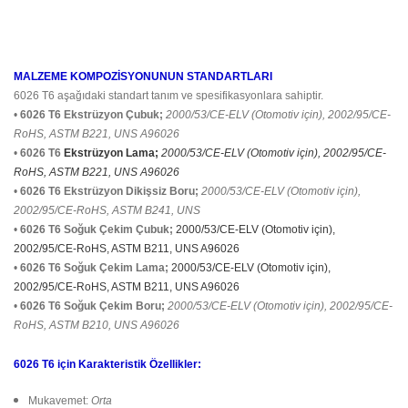
MALZEME KOMPOZİSYONUNUN STANDARTLARI
6026 T6 aşağıdaki standart tanım ve spesifikasyonlara sahiptir.
•
6026 T6 Ekstrüzyon Çubuk;
2000/53/CE-ELV (Otomotiv için), 2002/95/CE-
RoHS, ASTM B221, UNS A96026
•
6026 T6
Ekstrüzyon Lama;
2000/53/CE-ELV (Otomotiv için), 2002/95/CE-
RoHS, ASTM B221, UNS A96026
•
6026 T6 Ekstrüzyon Dikişsiz Boru;
2000/53/CE-ELV (Otomotiv için),
2002/95/CE-RoHS, ASTM B241, UNS
•
6026 T6 Soğuk Çekim Çubuk;
2000/53/CE-ELV (Otomotiv için),
2002/95/CE-RoHS, ASTM B211, UNS A96026
•
6026 T6 Soğuk Çekim Lama;
2000/53/CE-ELV (Otomotiv için),
2002/95/CE-RoHS, ASTM B211, UNS A96026
•
6026 T6 Soğuk Çekim Boru;
2000/53/CE-ELV (Otomotiv için), 2002/95/CE-
RoHS, ASTM B210, UNS A96026
6026 T6 için Karakteristik Özellikler:
Mukavemet:
Orta