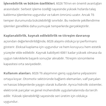
İşlenebilirlik ve büküm özellikleri
, 6026 T6’nın en önemli avantajları
arasındadır. Serbest işleme özelliği sayesinde yüksek hızlarda talaş
kaldırma işlemlerine uygundur ve takım ömrünü uzatır. Ancak T6
temper durumunda bükülebilirliği sınırlıdır. Bu nedenle şekillendirme
işlemleri genellikle daha yumuşak temperlerde gerçekleştirilir.
Kaplanabilirlik, kaynak edilebilirlik ve titreşim davranışı
açısından değerlendirildiğinde, 6026 alaşımı oldukça iyi performans
gösterir. Eloksal kaplama için uygundur ve hem koruyucu hem estetik
yüzeyler elde edilebilir. Kaynak kabiliyeti 6061 kadar yüksek olmasa da
uygun tekniklerle başarılı sonuçlar alınabilir. Titreşim sönümleme
kapasitesi orta seviyededir.
Kullanım alanları
, 6026 T6 alaşımının geniş uygulama yelpazesini
ortaya koyar. Otomotiv sektöründe bağlantı elemanları, valf parçaları
ve hassas bileşenlerde yaygın olarak kullanılır. Ayrıca hidrolik sistemler,
elektronik parçalar ve genel mühendislik uygulamalarında da tercih
edilir. Yüksek işlenebilirliği sayesinde seri üretim için oldukça
uygundur.