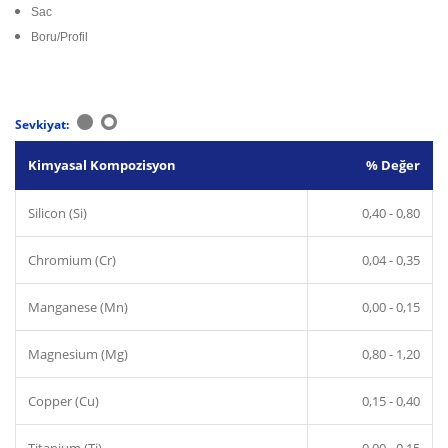
Sac
Boru/Profil
Sevkiyat:
Kimyasal Kompozisyon
% Değer
Silicon (Si)
0,40 - 0,80
Chromium (Cr)
0,04 - 0,35
Manganese (Mn)
0,00 - 0,15
Magnesium (Mg)
0,80 - 1,20
Copper (Cu)
0,15 - 0,40
Titanium (Ti)
0,00 - 0,15