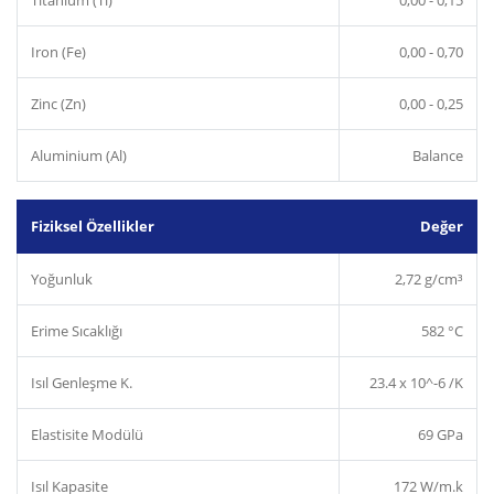
Iron (Fe)
0,00 - 0,70
Zinc (Zn)
0,00 - 0,25
Aluminium (Al)
Balance
Fiziksel Özellikler
Değer
Yoğunluk
2,72 g/cm³
Erime Sıcaklığı
582 °C
Isıl Genleşme K.
23.4 x 10^-6 /K
Elastisite Modülü
69 GPa
Isıl Kapasite
172 W/m.k