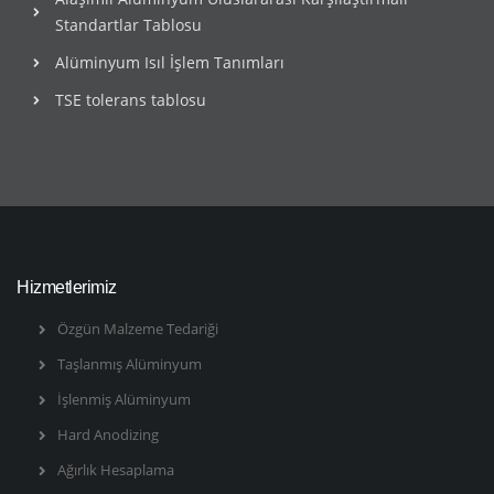
Standartlar Tablosu
Alüminyum Isıl İşlem Tanımları
TSE tolerans tablosu
Hizmetlerimiz
Özgün Malzeme Tedariği
Taşlanmış Alüminyum
İşlenmiş Alüminyum
Hard Anodizing
Ağırlık Hesaplama