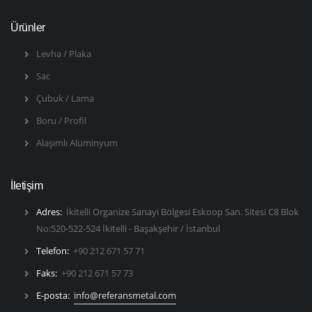
Ürünler
Levha / Plaka
Sac
Çubuk / Lama
Boru / Profil
Alaşımlı Alüminyum
İletişim
Adres:
İkitelli Organize Sanayi Bölgesi Eskoop San. Sitesi C8 Blok
No:520-522-524 İkitelli - Başakşehir / İstanbul
Telefon:
+90 212 671 57 71
Faks:
+90 212 671 57 73
E-posta:
info@referansmetal.com