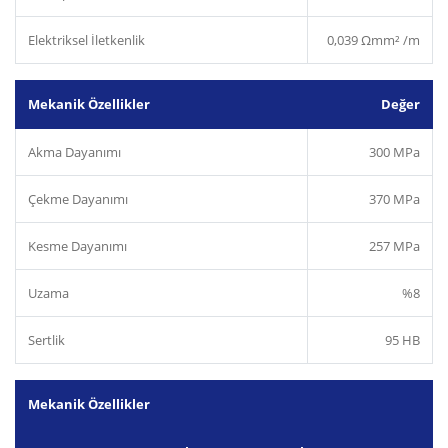
Elektriksel İletkenlik
0,039 Ωmm² /m
Mekanik Özellikler
Değer
Akma Dayanımı
300 MPa
Çekme Dayanımı
370 MPa
Kesme Dayanımı
257 MPa
Uzama
%8
Sertlik
95 HB
Mekanik Özellikler