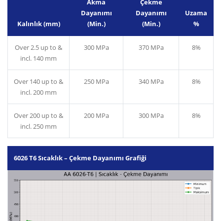
Akma
Çekme
Dayanımı
Dayanımı
Uzama
Kalınlık (mm)
(Min.)
(Min.)
%
Over 2.5 up to &
300 MPa
370 MPa
8%
incl. 140 mm
Over 140 up to &
250 MPa
340 MPa
8%
incl. 200 mm
Over 200 up to &
200 MPa
300 MPa
8%
incl. 250 mm
6026 T6 Sıcaklık – Çekme Dayanımı Grafiği