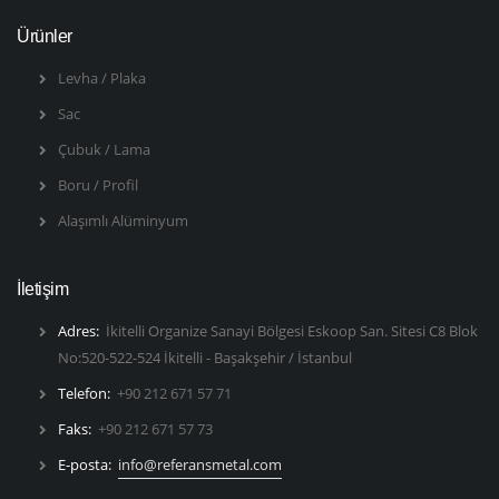
Ürünler
Levha / Plaka
Sac
Çubuk / Lama
Boru / Profil
Alaşımlı Alüminyum
İletişim
Adres:
İkitelli Organize Sanayi Bölgesi Eskoop San. Sitesi C8 Blok
No:520-522-524 İkitelli - Başakşehir / İstanbul
Telefon:
+90 212 671 57 71
Faks:
+90 212 671 57 73
E-posta:
info@referansmetal.com