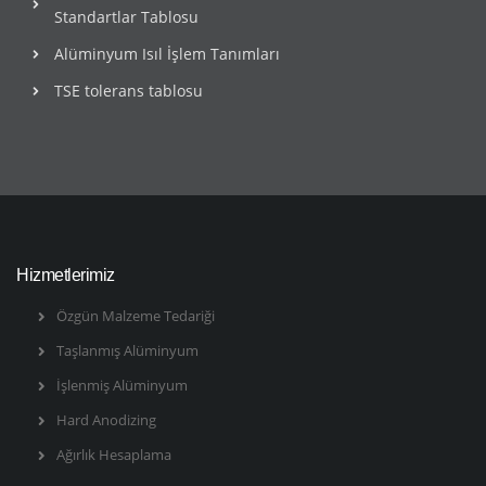
Standartlar Tablosu
Alüminyum Isıl İşlem Tanımları
TSE tolerans tablosu
Hizmetlerimiz
Özgün Malzeme Tedariği
Taşlanmış Alüminyum
İşlenmiş Alüminyum
Hard Anodizing
Ağırlık Hesaplama