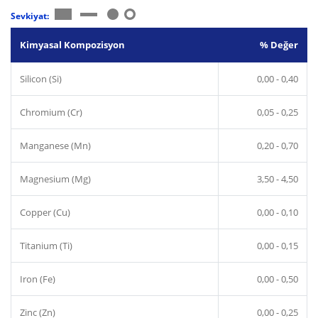
Sevkiyat:
Kimyasal Kompozisyon
% Değer
Silicon (Si)
0,00 - 0,40
Chromium (Cr)
0,05 - 0,25
Manganese (Mn)
0,20 - 0,70
Magnesium (Mg)
3,50 - 4,50
Copper (Cu)
0,00 - 0,10
Titanium (Ti)
0,00 - 0,15
Iron (Fe)
0,00 - 0,50
Zinc (Zn)
0,00 - 0,25