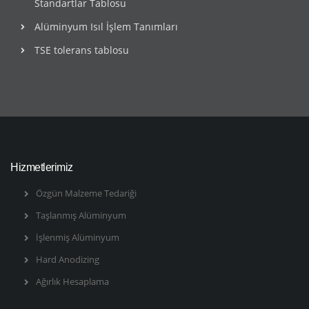
Standartlar Tablosu
Alüminyum Isıl İşlem Tanımları
TSE tolerans tablosu
Hizmetlerimiz
Özgün Malzeme Tedariği
Taşlanmış Alüminyum
İşlenmiş Alüminyum
Hard Anodizing
Ağırlık Hesaplama