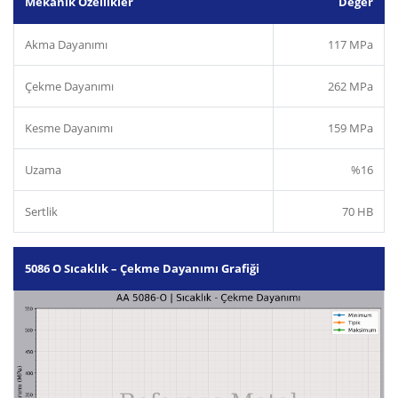
Mekanik Özellikler
Değer
Akma Dayanımı
117 MPa
Çekme Dayanımı
262 MPa
Kesme Dayanımı
159 MPa
Uzama
%16
Sertlik
70 HB
5086 O Sıcaklık – Çekme Dayanımı Grafiği