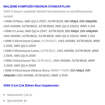
MALZEME KOMPOZİSYONUNUN STANDARTLARI
5086 O alaşımı aşağıdaki standart tanımlamalara ve spesifikasyonlara
sahiptir.
•
5086 O Plaka;
AMS QQ-A-250/7, ASTM B209
,
ISO AlMg4, DIN AlMg4Mn
UNS A95086, ASTM B632, ASTM B928, AMS QQ-A-250/19, WNR 3.354
•
5086 O Levha;
AMS QQ-A-250/7, ASTM B209
,
ISO AlMg4, DIN AlMg4Mn
UNS A95086, ASTM B632, ASTM B928, AMS QQ-A-250/19, WNR 3.354
•
5086 O Ekstrüzyon Çubuk;
ASTM B221,
UNS A95086, ASTM B928, WNR
3.3545, AMS QQ-A-200/5
•
5086 O Ekstrüzyon Lama;
ASTM B221,
UNS A95086, ASTM B928, WNR
3.3545, AMS QQ-A-200/5
•
5086 O Ekstrüzyon Tel;
ASTM B221,
UNS A95086, ASTM B928, WNR
3.3545, AMS QQ-A-200/5
•
5086 O Ekstrüzyon Dikişsiz Boru;
WWW-T-700/5,
ISO AlMg4, DIN
AlMg4Mn
UNS A95086, ASTM B241, WNR 3.3545
5086 O için Çok Bilinen Bazı Uygulamalar:
Mukavemet:
Çok iyi
İşlenebilirlik:
İyi