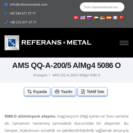
info@referansmetal.com
+90 549 671 57 71
+90 212 671 57 71
AMS QQ-A-200/5 AlMg4 5086 O
Anasayfa
AMS QQ-A-200/5 AlMg4 5086 O
Kıyasla
Yazdır
Teklif İste
5086 O alüminyum alaşımı
, magnezyum (Mg) içeren ve 5xxx serisine
ait, tamamen tavlanmış (annealed) durumdaki bir alaşımdır. Bu
temper, maksimum süneklik ve şekillendirilebilirlik sağlamak amacıyla