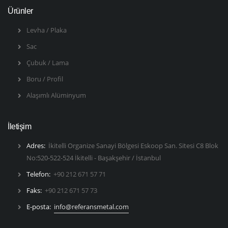
Ürünler
Levha / Plaka
Sac
Çubuk / Lama
Boru / Profil
Alaşımlı Alüminyum
İletişim
Adres:
İkitelli Organize Sanayi Bölgesi Eskoop San. Sitesi C8 Blok
No:520-522-524 İkitelli - Başakşehir / İstanbul
Telefon:
+90 212 671 57 71
Faks:
+90 212 671 57 73
E-posta:
info@referansmetal.com