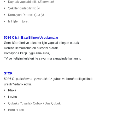
Kaynak yapılabilirlik:
Mükemmel
Şekillendirilebilirlik:
İyi
Korozyon Direnci:
Çok iyi
Isıl İşlem: Evet
Gemi köprüleri ve tekneler için yapısal bileşen olarak

Denizcilik malzemeleri bileşeni olarak,

Korozyona karşı uygulamalarda,

STOK
5086 O, plaka/levha, yuvarlak/düz çubuk ve boru/profil şeklinde
üretilir/tedarik edilir.
Plaka
Levha
Çubuk / Yuvarlak Çubuk / Düz Çubuk
Boru / Profil