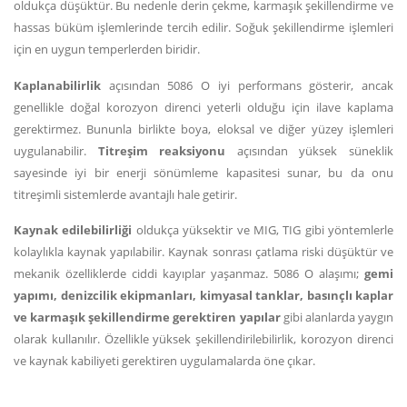
oldukça düşüktür. Bu nedenle derin çekme, karmaşık şekillendirme ve
hassas büküm işlemlerinde tercih edilir. Soğuk şekillendirme işlemleri
için en uygun temperlerden biridir.
Kaplanabilirlik
açısından 5086 O iyi performans gösterir, ancak
genellikle doğal korozyon direnci yeterli olduğu için ilave kaplama
gerektirmez. Bununla birlikte boya, eloksal ve diğer yüzey işlemleri
uygulanabilir.
Titreşim reaksiyonu
açısından yüksek süneklik
sayesinde iyi bir enerji sönümleme kapasitesi sunar, bu da onu
titreşimli sistemlerde avantajlı hale getirir.
Kaynak edilebilirliği
oldukça yüksektir ve MIG, TIG gibi yöntemlerle
kolaylıkla kaynak yapılabilir. Kaynak sonrası çatlama riski düşüktür ve
mekanik özelliklerde ciddi kayıplar yaşanmaz. 5086 O alaşımı;
gemi
yapımı, denizcilik ekipmanları, kimyasal tanklar, basınçlı kaplar
ve karmaşık şekillendirme gerektiren yapılar
gibi alanlarda yaygın
olarak kullanılır. Özellikle yüksek şekillendirilebilirlik, korozyon direnci
ve kaynak kabiliyeti gerektiren uygulamalarda öne çıkar.