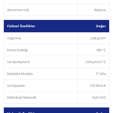
Aluminium (Al)
Balance
Fiziksel Özellikler
Değer
Yoğunluk
2,66 g/cm³
Erime Sıcaklığı
585 °C
Isıl Genleşme K.
23.8 µm/m.°C
Elastisite Modülü
71 GPa
Isıl Kapasite
125 W/m.K
Elektriksel İletkenlik
%29 IACS