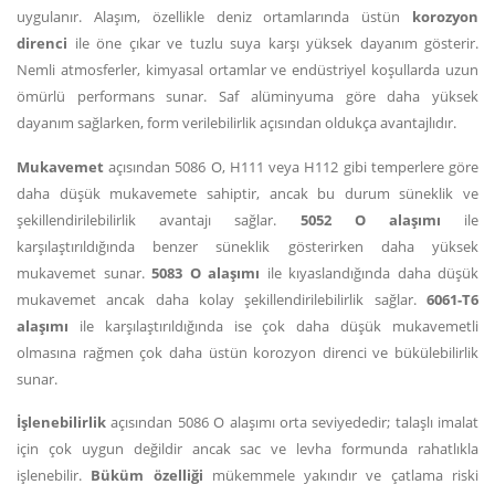
uygulanır. Alaşım, özellikle deniz ortamlarında üstün
korozyon
direnci
ile öne çıkar ve tuzlu suya karşı yüksek dayanım gösterir.
Nemli atmosferler, kimyasal ortamlar ve endüstriyel koşullarda uzun
ömürlü performans sunar. Saf alüminyuma göre daha yüksek
dayanım sağlarken, form verilebilirlik açısından oldukça avantajlıdır.
Mukavemet
açısından 5086 O, H111 veya H112 gibi temperlere göre
daha düşük mukavemete sahiptir, ancak bu durum süneklik ve
şekillendirilebilirlik avantajı sağlar.
5052 O alaşımı
ile
karşılaştırıldığında benzer süneklik gösterirken daha yüksek
mukavemet sunar.
5083 O alaşımı
ile kıyaslandığında daha düşük
mukavemet ancak daha kolay şekillendirilebilirlik sağlar.
6061-T6
alaşımı
ile karşılaştırıldığında ise çok daha düşük mukavemetli
olmasına rağmen çok daha üstün korozyon direnci ve bükülebilirlik
sunar.
İşlenebilirlik
açısından 5086 O alaşımı orta seviyededir; talaşlı imalat
için çok uygun değildir ancak sac ve levha formunda rahatlıkla
işlenebilir.
Büküm özelliği
mükemmele yakındır ve çatlama riski