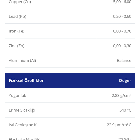
Copper (Cu)
5,00 - 6,00
Lead (Pb)
0,20 - 0,60
Iron (Fe)
0,00 - 0,70
Zinc (Zn)
0,00 - 0,30
Aluminium (Al)
Balance
Fiziksel Özellikler
Değer
Yoğunluk
2.83 g/cm³
Erime Sıcaklığı
540 °C
Isıl Genleşme K.
22.9 µm/m°C
Elastisite Modülü
70 GPa