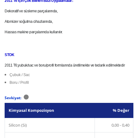
2011 T6 için Çok Bilinen Bazı Uygulamalar:
Dekoratif ve süsleme parçalarında,
Atomizer soğutma cihazlarında,
Hassas makine parçalarında kullanılır.
STOK
2011 T6;yubuk/sac ve boru/profil formlarında üretilmekte ve tedarik edilmektedir
Çubuk / Sac
Boru / Profil
Sevkiyat:
Kimyasal Kompozisyon
% Değer
Silicon (Si)
0,00 - 0,40