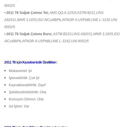
9002/5
•
2011 T6 Soğuk Çekme Tel;
AMS QQ-A-225/3,ASTM B211,UNS
A92011,WNR 3.1655,ISO AlCu6BiPb,AFNOR A-U5PbBi,UNE L-3192,UNI
9002/5
•
2011 T6 Soğuk Çekme Boru;
ASTM B210,UNS A92011,WNR 3.1655,ISO
AlCu6BiPb,AFNOR A-U5PbBi,UNE L-3192,UNI 9002/5
2011 T6 için Karakteristik Özellikler:
Mukavemet:
İyi
İşlenebilirlik:
Çok İyi
Kaynaklanabilirlik:
Zayıf
Şekillendirilebilirlik:
Orta
Korozyon Direnci:
Orta
Isıl İşlem:
Var