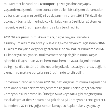
mukavemet kazandırır.
T6 temperi
, çözeltiye alma ve yapay
yaşlandırma işlemlerinden sonra elde edilen bir ısıl işlem durumudur
ve bu işlem alaşımın sertliğini ve dayanımını artırır.
2011 T6
, özellikle
otomatik torna işlemlerinde çok iyi talaş kırma özellikleri göstermesi
nedeniyle seri üretim parçalarında sıkça tercih edilir.
2011 T6 alaşımının mukavemeti
, birçok yaygın işlenebilir
alüminyum alaşımına göre yüksektir. Çekme dayanımı açısından
6061-
T6
alaşımına yakın değerler gösterebilir, ancak bazı durumlarda
2024-
T3
kadar yüksek yapısal mukavemete sahip değildir. Buna karşın
işlenebilirlik açısından
2011
, hem
6061
hem de
2024
alaşımlarından
belirgin şekilde üstündür. Bu nedenle yüksek hassasiyetli vida, bağlantı
elemanı ve makine parçalarının üretiminde tercih edilir.
Korozyon direnci açısından
2011 T6
, bazı diğer alüminyum alaşımlarına
göre daha sınırlı performans gösterebilir çünkü bakır içeriği galvanik
korozyon riskini artırabilir. Örneğin
5052
veya
5083
gibi magnezyum
esaslı alaşımlar deniz ortamında çok daha iyi korozyon direnci gösterir.
Bu nedenle
2011 T6
, çoğu zaman koruyucu kaplamalar veya yüzey