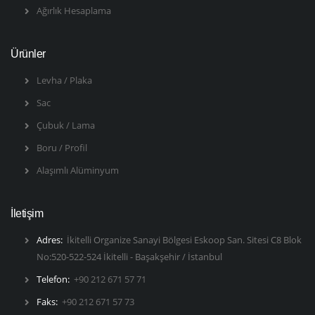
Ağırlık Hesaplama
Ürünler
Levha / Plaka
Sac
Çubuk / Lama
Boru / Profil
Alaşımlı Alüminyum
İletişim
Adres:
İkitelli Organize Sanayi Bölgesi Eskoop San. Sitesi C8 Blok
No:520-522-524 İkitelli - Başakşehir / İstanbul
Telefon:
+90 212 671 57 71
Faks:
+90 212 671 57 73