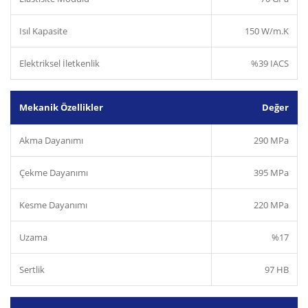
Isıl Kapasite
150 W/m.K
Elektriksel İletkenlik
%39 IACS
Mekanik Özellikler
Değer
Akma Dayanımı
290 MPa
Çekme Dayanımı
395 MPa
Kesme Dayanımı
220 MPa
Uzama
%17
Sertlik
97 HB