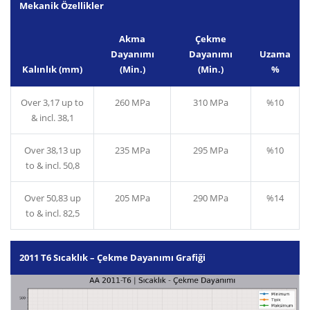
Mekanik Özellikler
Akma
Çekme
Dayanımı
Dayanımı
Uzama
Kalınlık (mm)
(Min.)
(Min.)
%
Over 3,17 up to
260 MPa
310 MPa
%10
& incl. 38,1
Over 38,13 up
235 MPa
295 MPa
%10
to & incl. 50,8
Over 50,83 up
205 MPa
290 MPa
%14
to & incl. 82,5
2011 T6 Sıcaklık – Çekme Dayanımı Grafiği