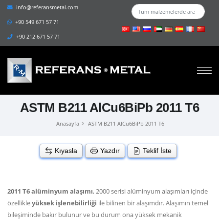
info@referansmetal.com
+90 549 671 57 71
+90 212 671 57 71
ASTM B211 AlCu6BiPb 2011 T6
Anasayfa
ASTM B211 AlCu6BiPb 2011 T6
Kıyasla
Yazdır
Teklif İste
2011 T6 alüminyum alaşımı
, 2000 serisi alüminyum alaşımları içinde
özellikle
yüksek işlenebilirliği
ile bilinen bir alaşımdır. Alaşımın temel
bileşiminde bakır bulunur ve bu durum ona yüksek mekanik