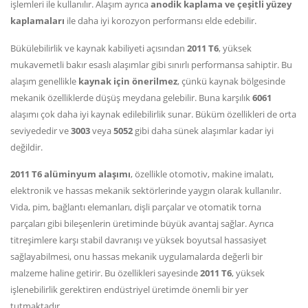
işlemleri ile kullanılır. Alaşım ayrıca
anodik kaplama ve çeşitli yüzey
kaplamaları
ile daha iyi korozyon performansı elde edebilir.
Bükülebilirlik ve kaynak kabiliyeti açısından
2011 T6
, yüksek
mukavemetli bakır esaslı alaşımlar gibi sınırlı performansa sahiptir. Bu
alaşım genellikle
kaynak için önerilmez
, çünkü kaynak bölgesinde
mekanik özelliklerde düşüş meydana gelebilir. Buna karşılık
6061
alaşımı çok daha iyi kaynak edilebilirlik sunar. Büküm özellikleri de orta
seviyededir ve
3003
veya
5052
gibi daha sünek alaşımlar kadar iyi
değildir.
2011 T6 alüminyum alaşımı
, özellikle otomotiv, makine imalatı,
elektronik ve hassas mekanik sektörlerinde yaygın olarak kullanılır.
Vida, pim, bağlantı elemanları, dişli parçalar ve otomatik torna
parçaları gibi bileşenlerin üretiminde büyük avantaj sağlar. Ayrıca
titreşimlere karşı stabil davranışı ve yüksek boyutsal hassasiyet
sağlayabilmesi, onu hassas mekanik uygulamalarda değerli bir
malzeme haline getirir. Bu özellikleri sayesinde
2011 T6
, yüksek
işlenebilirlik gerektiren endüstriyel üretimde önemli bir yer
tutmaktadır.