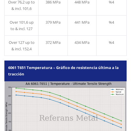
Over 76,2 up to
386 MPa
448 MPa
%4
& incl. 101,6
Over 101,6 up
379 MPa
441 MPa
%4
to & incl. 127
Over 127 up to
372 MPa
434 MPa
%4
& incl. 152,4
6061 T651 Temperatura – Gráfico de resistencia última a la
tracción