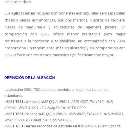
de la soldadura.
Sus
aplicaciones
incluyen componentes estructurales aeroespaciales,
chasis y piezas automotrices, equipos marinos, cuadros de bicicleta,
piezas de maquinaria y aplicaciones de ingeniería general. En
comparación con 7075, ofrece menor resistencia pero mejor
resistencia a la corrosión y soldabilidad; en comparación con 2024,
proporciona un rendimiento más equilibrado; y en comparación con
5052, ofrece una resistencia mecánica significativamente mayor.
DEFINICIÓN DE LA ALEACIÓN
La aleación 6061 T651 se puede suministrar según los siguientes
estándares:
•
6061 T651 Láminas;
AMS QQ-A-250/11, AMS 4027, EN 4213, UNS
A96061, WNR 3.3211, ISO AlMg1SiCu, ASTM B209
•
6061 T651 Placas;
AMS QQ-A-250/11, AMS 4027, EN 4213, UNS A96061,
WNR 3.3211, ISO AlMg1SiCu, ASTM B209
•
6061 T651 Barras redondas de estirado en frío;
AMS 4117(en lugar de