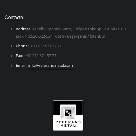
Contacto
Address:
İkitelli Organize Sanayi Bölgesi Eskoop San. Sitesi C8
Blok No:520-522-524 İkitelli - Başakşehir / İstanbul
Phone:
+90 212 671 57 71
Fax:
+90 212 671 57 73
Email:
info@referansmetal.com