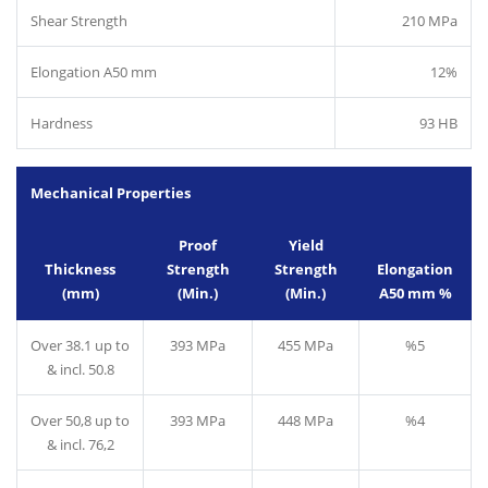
Shear Strength
210 MPa
Elongation A50 mm
12%
Hardness
93 HB
Mechanical Properties
Proof
Yield
Thickness
Strength
Strength
Elongation
(mm)
(Min.)
(Min.)
A50 mm %
Over 38.1 up to
393 MPa
455 MPa
%5
& incl. 50.8
Over 50,8 up to
393 MPa
448 MPa
%4
& incl. 76,2