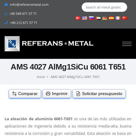
info@referansmetal.com
+90 549 671 57 71
+90 212 671 57 71
AMS 4027 AlMg1SiCu 6061 T651
Inicio
AMS 4027 AlMg1SiCu 6061 T651
Comparar
Imprimir
Solicitar presupuesto
La aleación de aluminio 6061-T651
es una de las más utilizadas en
aplicaciones de ingeniería debido a su resistencia media-alta, buena
resistencia a la corrosión y gran versatilidad. Esta aleación se basa en