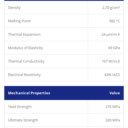
Density
2,70 g/cm³
Melting Point
582 °C
Thermal Expansion
24 µm/m.K
Modulus of Elasticity
69 GPa
Thermal Conductivity
167 W/m.K
Electrical Resistivity
43% IACS
Mechanical Properties
Value
Yield Strength
276 MPa
Ultimate Strength
320 MPa