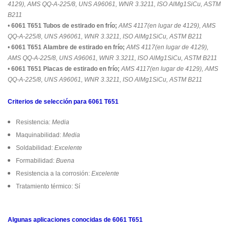
4129), AMS QQ-A-225/8, UNS A96061, WNR 3.3211, ISO AlMg1SiCu, ASTM
B211
•
6061 T651 Tubos de estirado en frío;
AMS 4117(en lugar de 4129), AMS
QQ-A-225/8, UNS A96061, WNR 3.3211, ISO AlMg1SiCu, ASTM B211
•
6061 T651 Alambre de estirado en frío;
AMS 4117(en lugar de 4129),
AMS QQ-A-225/8, UNS A96061, WNR 3.3211, ISO AlMg1SiCu, ASTM B211
•
6061 T651 Placas de estirado en frío;
AMS 4117(en lugar de 4129), AMS
QQ-A-225/8, UNS A96061, WNR 3.3211, ISO AlMg1SiCu, ASTM B211
Criterios de selección para 6061 T651
Resistencia:
Media
Maquinabilidad:
Media
Soldabilidad:
Excelente
Formabilidad:
Buena
Resistencia a la corrosión:
Excelente
Tratamiento térmico: Sí
Algunas aplicaciones conocidas de 6061 T651