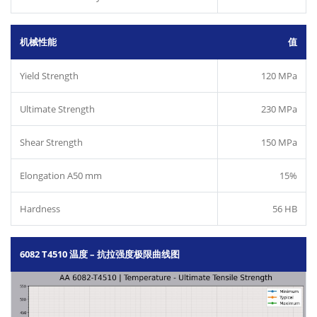
机械性能
值
Yield Strength
120 MPa
Ultimate Strength
230 MPa
Shear Strength
150 MPa
Elongation A50 mm
15%
Hardness
56 HB
6082 T4510 温度 – 抗拉强度极限曲线图