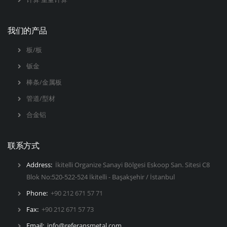
我们的产品
板/板
钣金
棒条/金属板
管道/型材
合金铝
联系方式
Address:
İkitelli Organize Sanayi Bölgesi Eskoop San. Sitesi C8
Blok No:520-522-524 İkitelli - Başakşehir / İstanbul
Phone:
+90 212 671 57 71
Fax:
+90 212 671 57 73
Email:
info@referansmetal.com