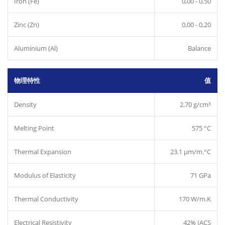
Iron (Fe)
0,00 - 0,50
Zinc (Zn)
0,00 - 0,20
Aluminium (Al)
Balance
物理特性
值
Density
2.70 g/cm³
Melting Point
575 °C
Thermal Expansion
23.1 µm/m.°C
Modulus of Elasticity
71 GPa
Thermal Conductivity
170 W/m.K
Electrical Resistivity
42% IACS