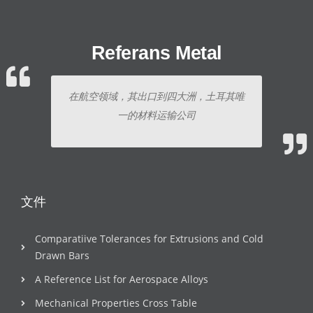
Referans Metal
在航空领域，其出口到四大洲，土耳其唯
一的材料运输公司
文件
Comparatiive Tolerances for Extrusions and Cold
Drawn Bars
A Reference List for Aerospace Alloys
Mechanical Properties Cross Table