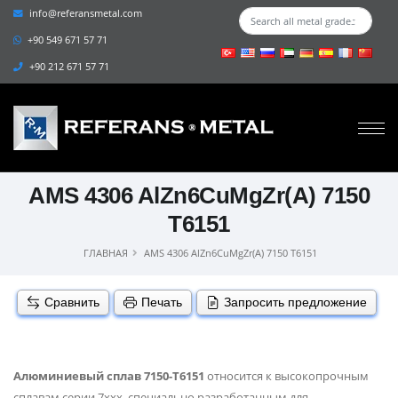
info@referansmetal.com
+90 549 671 57 71
+90 212 671 57 71
AMS 4306 AlZn6CuMgZr(A) 7150
T6151
ГЛАВНАЯ
AMS 4306 AlZn6CuMgZr(A) 7150 T6151
Сравнить
Печать
Запросить предложение
Алюминиевый сплав 7150-T6151
относится к высокопрочным
сплавам серии 7xxx, специально разработанным для