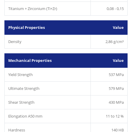
Titanium + Zirconium (Ti+Zr)
0,08 - 0,15
Physical Properties
Value
Density
2,86 g/cm³
Mechanical Properties
Value
Yield Strength
537 MPa
Ultimate Strength
579 MPa
Shear Strength
430 MPa
Elongation A50 mm
11 to 12 %
Hardness
140 HB