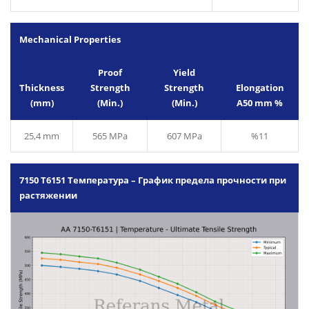
Mechanical Properties
Proof
Yield
Thickness
Strength
Strength
Elongation
(mm)
(Min.)
(Min.)
A50 mm %
25,4 mm
565 MPa
607 MPa
%11
7150 T6151 Температура – График предела прочности при
растяжении