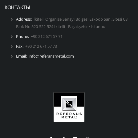
КОНТАКТЫ
Address:
İkitelli Organize Sanayi Bölgesi Eskoop San. Sitesi C8
Blok No:520-522-524 İkitelli - Başakşehir / İstanbul
Phone:
+90 212 671 57 71
Fax:
+90 212 671 57 73
Email:
info@referansmetal.com