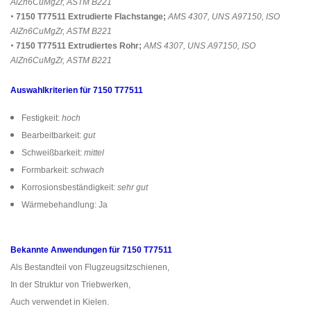
AlZn6CuMgZr, ASTM B221
•
7150
T77511
Extrudierte Flachstange;
AMS 4307, UNS A97150, ISO
AlZn6CuMgZr, ASTM B221
•
7150
T77511
Extrudiertes Rohr;
AMS 4307, UNS A97150, ISO
AlZn6CuMgZr, ASTM B221
Auswahlkriterien für 7150 T77511
Festigkeit:
hoch
Bearbeitbarkeit:
gut
Schweißbarkeit:
mittel
Formbarkeit:
schwach
Korrosionsbeständigkeit:
sehr gut
Wärmebehandlung: Ja
Bekannte Anwendungen für 7150 T77511
Als Bestandteil von Flugzeugsitzschienen,
In der Struktur von Triebwerken,
Auch verwendet in Kielen.