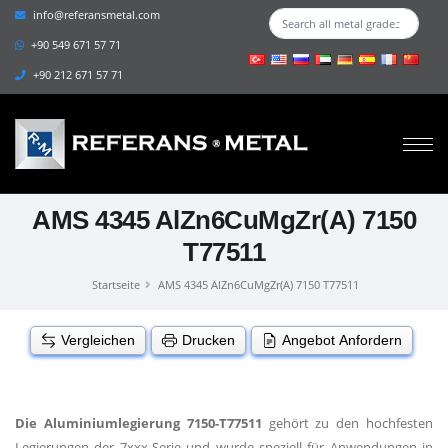
info@referansmetal.com
+90 549 671 57 71
+90 212 671 57 71
AMS 4345 AlZn6CuMgZr(A) 7150
T77511
Startseite
AMS 4345 AlZn6CuMgZr(A) 7150 T77511
Vergleichen
Drucken
Angebot Anfordern
Die Aluminiumlegierung 7150-T77511
gehört zu den hochfesten
Legierungen der 7xxx-Serie und wurde speziell für Anwendungen in