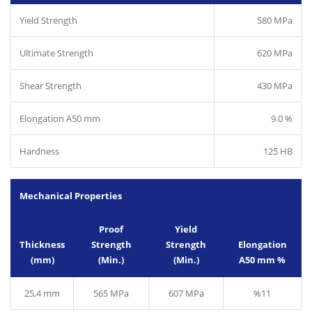
Yield Strength
580 MPa
Ultimate Strength
620 MPa
Shear Strength
430 MPa
Elongation A50 mm
9.0 %
Hardness
125 HB
Mechanical Properties
Proof
Yield
Thickness
Strength
Strength
Elongation
(mm)
(Min.)
(Min.)
A50 mm %
25,4 mm
565 MPa
607 MPa
%11