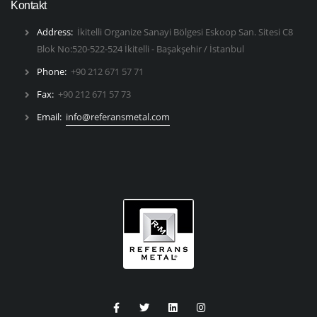
Kontakt
Address:
İkitelli Organize Sanayi Bölgesi Eskoop San. Sitesi C8
Blok No:520-522-524 İkitelli - Başakşehir / İstanbul
Phone:
+90 212 671 57 71
Fax:
+90 212 671 57 73
Email:
info@referansmetal.com