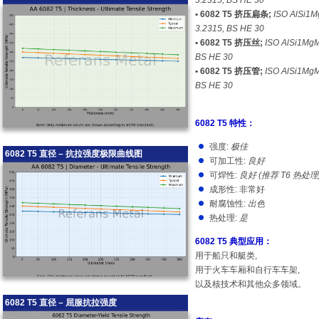
3.2315, BS HE 30
• 6082 T5 挤压扁条;
ISO AlSi1
3.2315, BS HE 30
• 6082 T5 挤压丝;
ISO AlSi1Mg
BS HE 30
• 6082 T5 挤压管;
ISO AlSi1Mg
BS HE 30
6082 T5 特性：
强度:
极佳
6082 T5 直径 – 抗拉强度极限曲线图
可加工性:
良好
可焊性:
良好 (推荐 T6 热处理
成形性: 非常好
耐腐蚀性:
出色
热处理:
是
6082 T5 典型应用：
用于船只和艇类,
用于火车车厢和自行车车架,
以及核技术和其他众多领域。
6082 T5 直径 – 屈服抗拉强度