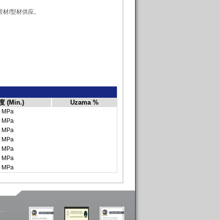
和管材/型材供应。
(Min.)
Uzama %
 MPa
 MPa
 MPa
 MPa
 MPa
 MPa
 MPa