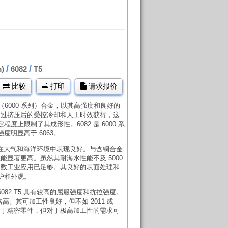
/
/
m)
6082
T5
比较
打印
请求报价
-Si（6000 系列）合金，以其高强度和良好的
通过挤压后的受控冷却和人工时效获得，这
度上限制了其成形性。6082 是 6000 系
度明显高于 6063。
T5 在大气和海洋环境中表现良好。与含铜合金
性能显著更高。虽然其耐海水性能不及 5000
大多数工业应用已足够。其良好的表面处理和
护和外观。
6082 T5 具有较高的屈服强度和抗拉强度。
略高。其可加工性良好，但不如 2011 或
适用于精密零件，但对于极高加工性的需求可