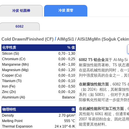
冷拔 圆管
冷拔 铝圆棒
6082
/
Cold Drawn/Finished (CF)
AlMgSi1 / AlSi1MgMn (Soğuk Çeki
化学性质
% 值
Silicon (Si)
0,70 - 1,30
Chromium (Cr)
0,00 - 0,25
6082 T5 铝合金
属于 Al-Mg
Manganese (Mn)
0,40 - 1,00
耐腐蚀性能而著称。T5 状态
Magnesium (Mg)
0,60 - 1,20
在提高机械性能的同时，在一定程
列中强度较高的合金之一，其强
Copper (Cu)
0,00 - 0,10
Titanium (Ti)
0,00 - 0,10
在耐腐蚀性能方面
，6082 
Iron (Fe)
0,00 - 0,50
（如 2024）相比，其耐腐蚀
Zinc (Zn)
0,00 - 0,20
系列（如 5083），但对于
Aluminium (Al)
Balance
阳极氧化性能可进一步提升防
在机械性能和可加工性方面
，
物理特性
值
其性能与 6061 相近，但通常
Density
2.70 g/cm³
2007 等易切削合金。因此
Melting Point
555 °C
能需要其他材料。
Thermal Expansion
24 x 10^-6 /K