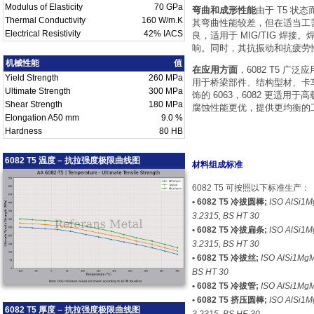
Modulus of Elasticity
70 GPa
弯曲和成形性能
由于 T5 状
Thermal Conductivity
160 W/m.K
其弯曲性能较差，但在适当工
Electrical Resistivity
42% IACS
良，适用于 MIG/TIG 焊
响。同时，其抗振动和抗疲劳
机械性能
值
在应用方面
，6082 T5 
Yield Strength
260 MPa
用于桥梁部件、结构型材、卡
Ultimate Strength
300 MPa
饰的 6063，6082 更适用
Shear Strength
180 MPa
腐蚀性能更优，提供更均衡的
Elongation A50 mm
9.0 %
Hardness
80 HB
6082 T5 温度 – 抗拉强度极限曲线图
材料组成标准
6082 T5 可按照以下标准生产：
• 6082 T5 冷拔圆棒;
ISO AlSi1M
3.2315, BS HT 30
• 6082 T5 冷拔扁条;
ISO AlSi1M
3.2315, BS HT 30
• 6082 T5 冷拔丝;
ISO AlSi1MgM
BS HT 30
• 6082 T5 冷拔管;
ISO AlSi1Mg
• 6082 T5 挤压圆棒;
ISO AlSi1
6082 T5 厚度 – 抗拉强度极限曲线图