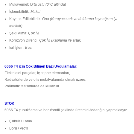
Mukavemet:
Orta üstü (0°C altında)
İşlenebilirlik:
Makul
Kaynak Edilebilirlik:
Orta (Koruyucu ark ve doldurma kaynağı en iyi
tercihtir)
Şekil Alma:
Çok İyi
Korozyon Direnci:
Çok İyi (Kaplama ile artar)
Isıl İşlem:
Evet
6066 T4 için Çok Bilinen Bazı Uygulamalar:
Elektriksel parçalar, iç cephe elemanları,
Radyatörlerde ve ofis mobilyalarında olmak üzere,
Pnömatik tesisatlarda da kullanılır.
STOK
6066 T4 çubuk/lama ve boru/profil şeklinde üretimini/tedariğini yapmaktayız.
Çubuk / Lama
Boru / Profil