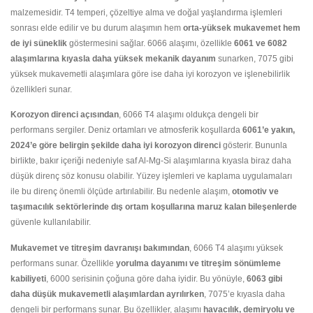
malzemesidir. T4 temperi, çözeltiye alma ve doğal yaşlandırma işlemleri
sonrası elde edilir ve bu durum alaşımın hem
orta-yüksek mukavemet hem
de iyi süneklik
göstermesini sağlar. 6066 alaşımı, özellikle
6061 ve 6082
alaşımlarına kıyasla daha yüksek mekanik dayanım
sunarken, 7075 gibi
yüksek mukavemetli alaşımlara göre ise daha iyi korozyon ve işlenebilirlik
özellikleri sunar.
Korozyon direnci açısından
, 6066 T4 alaşımı oldukça dengeli bir
performans sergiler. Deniz ortamları ve atmosferik koşullarda
6061’e yakın,
2024’e göre belirgin şekilde daha iyi korozyon direnci
gösterir. Bununla
birlikte, bakır içeriği nedeniyle saf Al-Mg-Si alaşımlarına kıyasla biraz daha
düşük direnç söz konusu olabilir. Yüzey işlemleri ve kaplama uygulamaları
ile bu direnç önemli ölçüde artırılabilir. Bu nedenle alaşım,
otomotiv ve
taşımacılık sektörlerinde dış ortam koşullarına maruz kalan bileşenlerde
güvenle kullanılabilir.
Mukavemet ve titreşim davranışı bakımından
, 6066 T4 alaşımı yüksek
performans sunar. Özellikle
yorulma dayanımı ve titreşim sönümleme
kabiliyeti
, 6000 serisinin çoğuna göre daha iyidir. Bu yönüyle,
6063 gibi
daha düşük mukavemetli alaşımlardan ayrılırken
, 7075’e kıyasla daha
dengeli bir performans sunar. Bu özellikler, alaşımı
havacılık, demiryolu ve