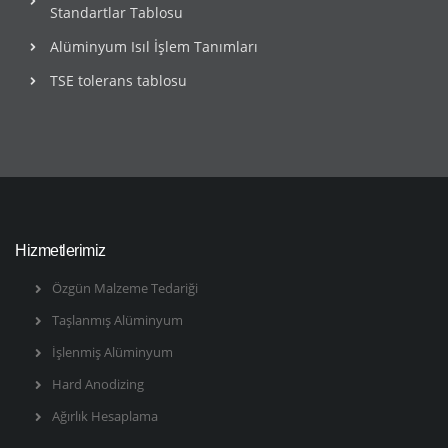
Standartlar Tablosu
Alüminyum Isıl İşlem Tanımları
TSE tolerans tablosu
Hizmetlerimiz
Özgün Malzeme Tedariği
Taşlanmış Alüminyum
İşlenmiş Alüminyum
Hard Anodizing
Ağırlık Hesaplama