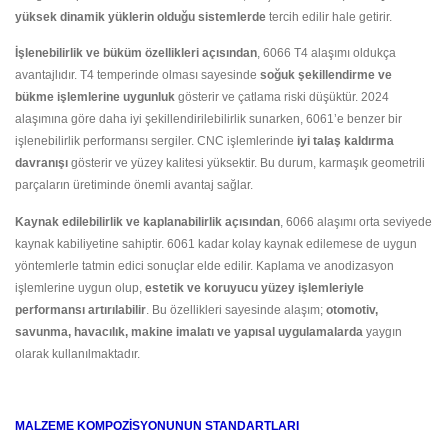
yüksek dinamik yüklerin olduğu sistemlerde
tercih edilir hale getirir.
İşlenebilirlik ve büküm özellikleri açısından
, 6066 T4 alaşımı oldukça
avantajlıdır. T4 temperinde olması sayesinde
soğuk şekillendirme ve
bükme işlemlerine uygunluk
gösterir ve çatlama riski düşüktür. 2024
alaşımına göre daha iyi şekillendirilebilirlik sunarken, 6061’e benzer bir
işlenebilirlik performansı sergiler. CNC işlemlerinde
iyi talaş kaldırma
davranışı
gösterir ve yüzey kalitesi yüksektir. Bu durum, karmaşık geometrili
parçaların üretiminde önemli avantaj sağlar.
Kaynak edilebilirlik ve kaplanabilirlik açısından
, 6066 alaşımı orta seviyede
kaynak kabiliyetine sahiptir. 6061 kadar kolay kaynak edilemese de uygun
yöntemlerle tatmin edici sonuçlar elde edilir. Kaplama ve anodizasyon
işlemlerine uygun olup,
estetik ve koruyucu yüzey işlemleriyle
performansı artırılabilir
. Bu özellikleri sayesinde alaşım;
otomotiv,
savunma, havacılık, makine imalatı ve yapısal uygulamalarda
yaygın
olarak kullanılmaktadır.
MALZEME KOMPOZİSYONUNUN STANDARTLARI