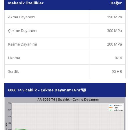
Mekanik Özellikler
Değer
Akma Dayanımı
190 MPa
Çekme Dayanımı
300 MPa
Kesme Dayanımı
200 MPa
Uzama
%16
Sertlik
90 HB
6066 T4 Sıcaklık – Çekme Dayanımı Grafiği