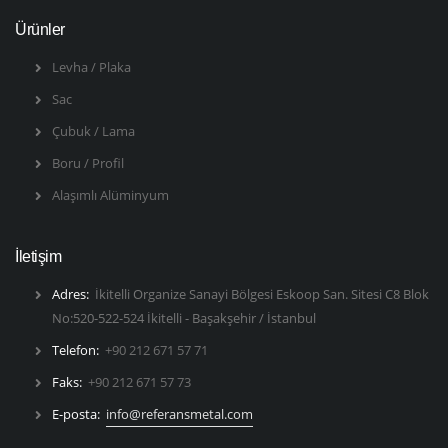
Ürünler
Levha / Plaka
Sac
Çubuk / Lama
Boru / Profil
Alaşımlı Alüminyum
İletişim
Adres:
İkitelli Organize Sanayi Bölgesi Eskoop San. Sitesi C8 Blok
No:520-522-524 İkitelli - Başakşehir / İstanbul
Telefon:
+90 212 671 57 71
Faks:
+90 212 671 57 73
E-posta:
info@referansmetal.com