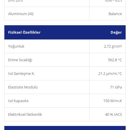
Zinc (Zn)
0,00 - 0,25
Aluminium (Al)
Balance
Fiziksel Özellikler
Değer
Yoğunluk
2,72 g/cm³
Erime Sıcaklığı
562.8 °C
Isıl Genleşme K.
21.2 µm/m.°C
Elastisite Modülü
71 GPa
Isıl Kapasite
150 W/m.K
Elektriksel İletkenlik
40 % IACS