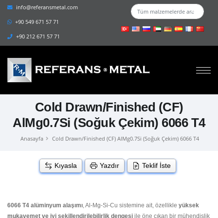
info@referansmetal.com
+90 549 671 57 71
+90 212 671 57 71
Cold Drawn/Finished (CF)
AlMg0.7Si (Soğuk Çekim) 6066 T4
Anasayfa
Cold Drawn/Finished (CF) AlMg0.7Si (Soğuk Çekim) 6066 T4
Kıyasla
Yazdır
Teklif İste
6066 T4 alüminyum alaşımı
, Al-Mg-Si-Cu sistemine ait, özellikle
yüksek
mukavemet ve iyi şekillendirilebilirlik dengesi
ile öne çıkan bir mühendislik