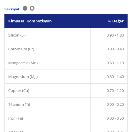
Sevkiyat:
Kimyasal Kompozisyon
% Değer
Silicon (Si)
0,90 - 1,80
Chromium (Cr)
0,00 - 0,40
Manganese (Mn)
0,60 - 1,10
Magnesium (Mg)
0,80 - 1,40
Copper (Cu)
0,70 - 1,20
Titanium (Ti)
0,00 - 0,20
Iron (Fe)
0,00 - 0,50