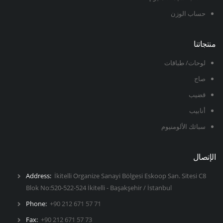
حساب الوزن
منتجاتنا
لوحات/ طباقات
صاج
قضيب
أنابيب
سبائك الألومنيوم
الإتصال
Address:
İkitelli Organize Sanayi Bölgesi Eskoop San. Sitesi C8
Blok No:520-522-524 İkitelli - Başakşehir / İstanbul
Phone:
+90 212 671 57 71
Fax:
+90 212 671 57 73