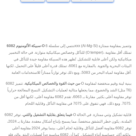
تنتمي إلى سلسلة 6xxx (Al-Mg-Si) وتتميز بمقاومة ممتازة
سبيكة الألومنيوم 6082-O
للتآكل وخصائص ميكانيكية متوازنة. في حالة التخمير (O temper)، تمتلك أقل مقاومة
ميكانيكية ولكن أعلى قابلية للتشكيل. تُظهر هذه السبيكة مقاومة جيدة للتآكل في
البيئات البحرية والجوية. بالمقارنة مع 6061، تمتلك قدرة أعلى قليلاً على التحمل، لكنها
أقل مقاومة لمياه البحر من 5083، ومع ذلك توفر توازناً ممتازاً للاستخدامات العامة.
من حيث القوة والخصائص الميكانيكية
، تتميز 6082-O ببنية لينة وقيم منخفضة لمقاومة
الشد والخضوع، مما يجعلها مثالية لعمليات التشكيل. النسخ المعالجة حرارياً (مثل T6)
توفر مقاومة أعلى بكثير. مقارنةً بـ 6063، تقدم 6082 مقاومة أعلى، لكنها أقل من
7075. ومع ذلك، فهي تتفوق على 7075 في مقاومة التآكل وقابلية اللحام.
فيما يتعلق بقابلية التشغيل والثني
، توفر 6082-O قابلية تشكيل وثني ممتازة. في الحالة
الملدنة، يكون خطر التشقق منخفضاً، مما يسمح بإنتاج أشكال معقدة. مقارنةً بـ 2024،
توفر 6082 مقاومة أفضل للتآكل وقابلية لحام أعلى، بينما يوفر 2024 مقاومة أعلى
ولكنه أكثر حساسية أثناء التشكيل. كما أن 6082 مناسبة جداً لعمليات البثق والدرفلة.