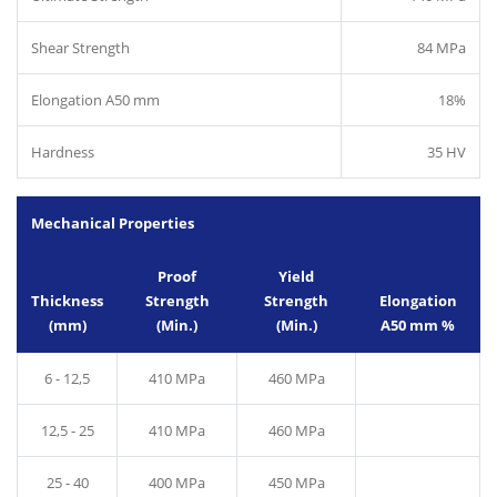
Shear Strength
84 MPa
Elongation A50 mm
18%
Hardness
35 HV
Mechanical Properties
Proof
Yield
Thickness
Strength
Strength
Elongation
(mm)
(Min.)
(Min.)
A50 mm %
6 - 12,5
410 MPa
460 MPa
12,5 - 25
410 MPa
460 MPa
25 - 40
400 MPa
450 MPa