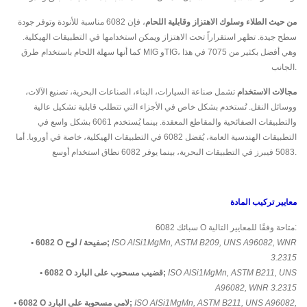
من حيث الطلاء وسلوك الاهتزاز وقابلية اللحام
، فإن 6082 مناسبة للأنودة وتوفر جودة
سطح جيدة. تظهر استقراراً تحت الاهتزاز ويمكن استخدامها في التطبيقات الهيكلية.
كما أنها سهلة اللحام باستخدام طرق MIG وTIG، وهي أفضل بكثير من 7075 في هذا
الجانب.
مجالات الاستخدام
تشمل صناعة السيارات، البناء، الصناعات البحرية، تصنيع الآلات،
ووسائل النقل. تُستخدم بشكل خاص في الأجزاء التي تتطلب قابلية تشكيل عالية
والتطبيقات الصفائحية والمقاطع المعقدة. بينما يُستخدم 6061 بشكل واسع في
التطبيقات الهندسية العامة، يُفضل 6082 في التطبيقات الهيكلية، خاصة في أوروبا. أما
5083 فيبرز في التطبيقات البحرية، بينما يوفر 6082 نطاق استخدام أوسع.
معايير تركيب المادة
سبائك 6082 O متاحة وفقًا للمعايير التالية:
ISO AlSi1MgMn, ASTM B209, UNS A96082, WNR
• 6082 O صفيحة / لوح;
3.2315
ISO AlSi1MgMn, ASTM B211, UNS
• 6082 O قضيب مسحوب على البارد;
A96082, WNR 3.2315
ISO AlSi1MgMn, ASTM B211, UNS A96082,
• 6082 O لامي مسحوبة على البارد;