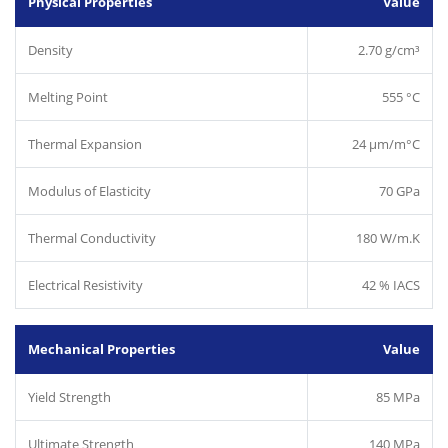
Physical Properties
Value
Density
2.70 g/cm³
Melting Point
555 °C
Thermal Expansion
24 µm/m°C
Modulus of Elasticity
70 GPa
Thermal Conductivity
180 W/m.K
Electrical Resistivity
42 % IACS
Mechanical Properties
Value
Yield Strength
85 MPa
Ultimate Strength
140 MPa