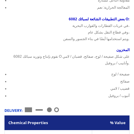
مقاومة التآكل:
ممتازة
المعالجة الحرارية:
نعم
بعض التطبيقات الشائعة لسبائك 6082 O:
في عربات القطارات والقوارب البحرية،
وفي قطاع النقل بشكل عام،
ويتم استخدامها أيضًا في بناء الجسور والسفن.
المخزون
نقوم بإنتاج وتوريد سبائك 6082 O على شكل صفيحة / لوح، صفائح، قضبان / لامي
وأنابيب / بروفيل.
صفيحة / لوح
صفائح
قضيب / لامي
أنبوب / بروفيل
DELIVERY:
Chemical Properties
% Value