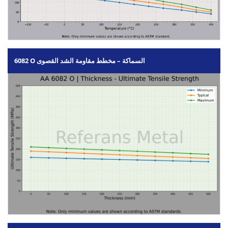
6082 O السماكة – مخطط مقاومة الشد القصوى