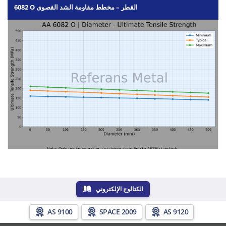
6082 O القطر – مخطط مقاومة الشد القصوى
الكتالوج الإلكتروني
AS 9100
SPACE 2009
AS 9120