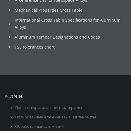
A Reference List for Aerospace Alloys
Mechanical Properties Cross Table
International Cross Table Specifications for Aluminum
Alloys
Aluminum Temper Designations and Codes
TSE tolerances chart
УСЛУГИ
Поставка оригинального материала
Полированные Алюминиевые Плиты/Листы
Обработанный алюминий