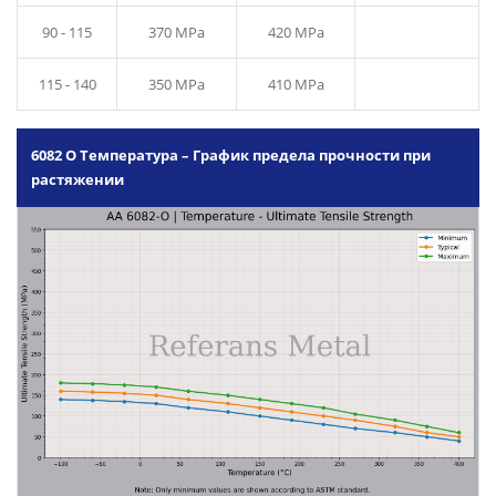
90 - 115
370 MPa
420 MPa
115 - 140
350 MPa
410 MPa
6082 O Температура – График предела прочности при
растяжении