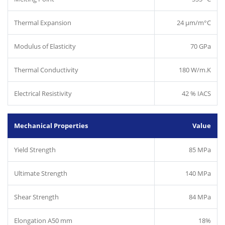
Thermal Expansion
24 µm/m°C
Modulus of Elasticity
70 GPa
Thermal Conductivity
180 W/m.K
Electrical Resistivity
42 % IACS
Mechanical Properties
Value
Yield Strength
85 MPa
Ultimate Strength
140 MPa
Shear Strength
84 MPa
Elongation A50 mm
18%