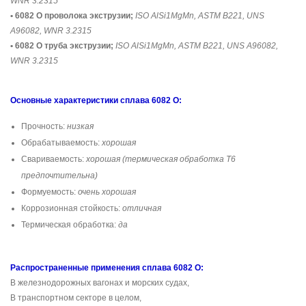
WNR 3.2315
• 6082 O проволока экструзии;
ISO AlSi1MgMn, ASTM B221, UNS
A96082, WNR 3.2315
• 6082 O труба экструзии;
ISO AlSi1MgMn, ASTM B221, UNS A96082,
WNR 3.2315
Основные характеристики сплава 6082 O:
Прочность:
низкая
Обрабатываемость:
хорошая
Свариваемость:
хорошая (термическая обработка T6
предпочтительна)
Формуемость:
очень хорошая
Коррозионная стойкость:
отличная
Термическая обработка:
да
Распространенные применения сплава 6082 O:
В железнодорожных вагонах и морских судах,
В транспортном секторе в целом,