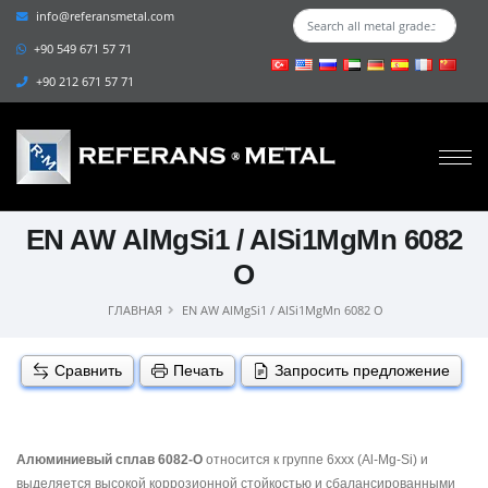
info@referansmetal.com
+90 549 671 57 71
+90 212 671 57 71
EN AW AlMgSi1 / AlSi1MgMn 6082
O
ГЛАВНАЯ
EN AW AlMgSi1 / AlSi1MgMn 6082 O
Сравнить
Печать
Запросить предложение
Алюминиевый сплав 6082-O
относится к группе 6xxx (Al-Mg-Si) и
выделяется высокой коррозионной стойкостью и сбалансированными