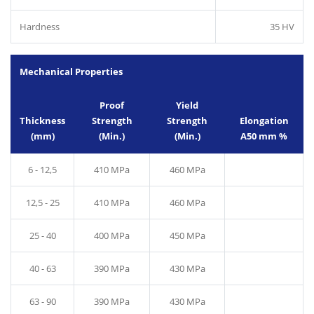
Hardness
35 HV
Mechanical Properties
Proof
Yield
Thickness
Strength
Strength
Elongation
(mm)
(Min.)
(Min.)
A50 mm %
6 - 12,5
410 MPa
460 MPa
12,5 - 25
410 MPa
460 MPa
25 - 40
400 MPa
450 MPa
40 - 63
390 MPa
430 MPa
63 - 90
390 MPa
430 MPa