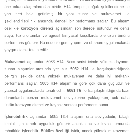
öne çıkan alaşımlarından biridir. H14 temperi, soğuk şekillendirme ile
yarı sert hale getirilmiş bir yapı sunar ve mukavemet ile
şekillendirilebilirlik arasında dengeli bir performans sağlar. Bu alaşım
özellikle
korozyon direnci
açısından son derece üstündür ve deniz
suyu, tuzlu ortamlar ve agresif kimyasal koşullarda bile uzun ömürlü
performans gösterir. Bu nedenle gemi yapımı ve offshore uygulamalarda
yaygın olarak tercih edilir.
Mukavemet
açısından 5083 H14, 5xxx serisi içinde yüksek dayanım
sunan alaşımlar arasında yer alır.
5052 H14
ile karşılaştırıldığında
belirgin şekilde daha yüksek mukavemet ve daha iyi mekanik
performans sağlar.
5005 H14
alaşımına göre çok daha güçlüdür ve
yapısal uygulamalarda tercih edilir.
6061-T6
ile karşılaştırıldığında bazı
durumlarda benzer mukavemet seviyelerine yaklaşırken, çok daha
üstün korozyon direnci ve kaynak sonrası performans sunar.
İşlenebilirlik
açısından 5083 H14 alaşımı orta seviyededir; talaşlı
imalat için sınırlı uygunluk gösterir ancak sac ve levha formunda
rahatlıkla işlenebilir.
Büküm özelliği
iyidir, ancak yüksek mukavemeti