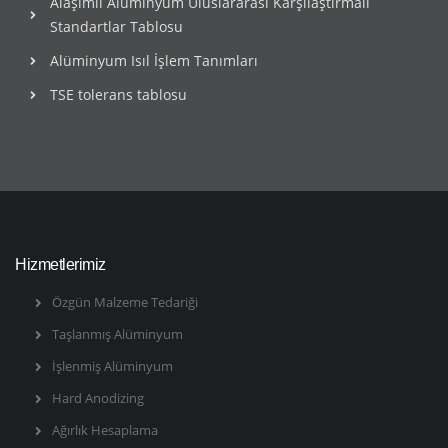
Alaşımlı Alüminyum Uluslararası Karşılaştırmalı
Standartlar Tablosu
Alüminyum Isıl İşlem Tanımları
TSE tolerans tablosu
Hizmetlerimiz
Özgün Malzeme Tedariği
Taşlanmış Alüminyum
İşlenmiş Alüminyum
Hard Anodizing
Ağırlık Hesaplama