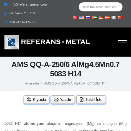
info@referansmetal.com
+90 549 671 57 71
+90 212 671 57 71
AMS QQ-A-250/6 AlMg4.5Mn0.7
5083 H14
Anasayfa
AMS QQ-A-250/6 AlMg4.5Mn0.7 5083 H14
Kıyasla
Yazdır
Teklif İste
5083 H14 alüminyum alaşımı
, magnezyum (Mg) ve mangan (Mn)
içeren, 5xxx serisinin yüksek mukavemetli ve denizcilik uygulamalarıyla