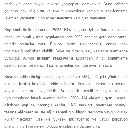
nedeniyle daha büyük bükme yarıçapları gerekebilir. Buna rağmen
çatlama riski düşüktür ve uygun proseslerle kompleks şekillendirme
işlemleri yapılabilir. Soğuk şekillendirme kabiliyeti dengelidir.
Kaplanabilirlik
açısından 5083 H14 alaşımı iyi performans sunar,
ancak dekoratif yüzey uygulamalarında 5005 serisine göre daha sınırlı
estetik sonuçlar verir. Eloksal işlemi uygulanabilir, ancak renk
homojenliği değişken olabilir. Boya ve diğer yüzey kaplama işlemlerine
uygundur. Ayrıca
titreşim reaksiyonu
açısından iyi bir sönümleme
özelliği sunar, bu da ağır hizmet uygulamalarında avantaj sağlar.
Kaynak edilebilirliği
oldukça yüksektir ve MIG, TIG gibi yöntemlerle
yüksek kaliteli kaynaklar elde edilebilir. Kaynak sonrası mukavemet
kaybı minimum seviyededir. Bu özellik, özellikle büyük yapısal
uygulamalarda büyük avantaj sağlar. 5083 H14 alaşımı;
gemi inşası,
offshore yapılar, basınçlı kaplar, LNG tankları, savunma sanayi,
taşıma ekipmanları ve ağır sanayi
gibi birçok sektörde yaygın olarak
kullanılmaktadır. Özellikle yüksek mukavemet ve üstün korozyon
direncinin birlikte gerekli olduğu uygulamalarda öne çıkar.