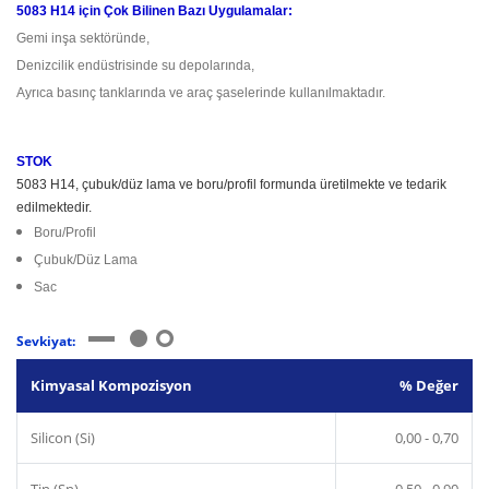
5083 H14 için Çok Bilinen Bazı Uygulamalar:
Gemi inşa sektöründe,
Denizcilik endüstrisinde su depolarında,
Ayrıca basınç tanklarında ve araç şaselerinde kullanılmaktadır.
STOK
5083 H14, çubuk/düz lama ve boru/profil formunda üretilmekte ve tedarik
edilmektedir.
Boru/Profil
Çubuk/Düz Lama
Sac
Sevkiyat:
Kimyasal Kompozisyon
% Değer
Silicon (Si)
0,00 - 0,70
Tin (Sn)
0,50 - 0,90