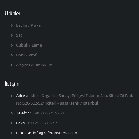
Ürünler
Levha / Plaka
Sac
Çubuk / Lama
Boru / Profil
Alaşımlı Alüminyum
İletişim
Adres:
İkitelli Organize Sanayi Bölgesi Eskoop San. Sitesi C8 Blok
No:520-522-524 İkitelli - Başakşehir / İstanbul
Telefon:
+90 212 671 57 71
Faks:
+90 212 671 57 73
E-posta:
info@referansmetal.com