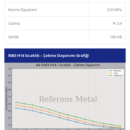
Kesme Dayanımı
210 MPa
Uzama
% 3.4
Sertlik
100 HB
5083 H14 Sıcaklık – Çekme Dayanımı Grafiği