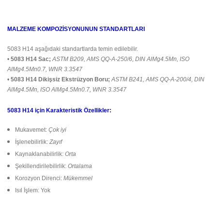
MALZEME KOMPOZİSYONUNUN STANDARTLARI
5083 H14 aşağıdaki standartlarda temin edilebilir.
•
5083 H14 Sac;
ASTM B209, AMS QQ-A-250/6, DIN AlMg4.5Mn, ISO
AlMg4.5Mn0.7, WNR 3.3547
•
5083 H14 Dikişsiz Ekstrüzyon Boru;
ASTM B241, AMS QQ-A-200/4, DIN
AlMg4.5Mn, ISO AlMg4.5Mn0.7, WNR 3.3547
5083 H14 için Karakteristik Özellikler:
Mukavemet:
Çok iyi
İşlenebilirlik:
Zayıf
Kaynaklanabilirlik:
Orta
Şekillendirilebilirlik:
Ortalama
Korozyon Direnci:
Mükemmel
Isıl İşlem: Yok