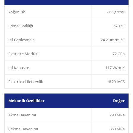
Yoğunluk
2.66 g/cm³
Erime Sıcaklığı
570 °C
Isıl Genleşme K.
24.2 µm/m.°C
Elastisite Modülü
72 GPa
Isıl Kapasite
117 W/m-K
Elektriksel İletkenlik
%29 IACS
Mekanik Özellikler
Değer
Akma Dayanımı
290 MPa
Çekme Dayanımı
360 MPa