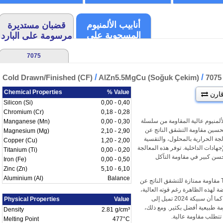
أنابيب الألمنيوم
قضبان مستديرة
المسحوبة على
مرسومة على البارد
البارد
7075
/
/
Cold Drawn/Finished (CF)
AlZn5.5MgCu (Soğuk Çekim)
707
Chemical Properties
% Value
ارن
Silicon (Si)
0,00 - 0,40
Chromium (Cr)
0,18 - 0,28
ألمنيوم عالية المقاومة من سلسلة
Manganese (Mn)
0,00 - 0,30
لتحسين مقاومة التشقق الناتج عن
Magnesium (Mg)
2,10 - 2,90
ادي (SCC). تتضمن حالة T73511 المعالجة الحرارية بالمحلول، والتقسية
Copper (Cu)
1,20 - 2,00
جهادات الداخلية. توفر هذه المعالجة
Titanium (Ti)
0,00 - 0,20
يلًا من حالة T6، ولكن مع تحسن كبير في مقاومة التآكل
Iron (Fe)
0,00 - 0,50
Zinc (Zn)
5,10 - 6,10
Aluminium (Al)
Balance
، توفر سبيكة 7075-T73511 مقاومة ممتازة للتشقق الناتج عن
ن أن 7075-T6 قد يكون عرضة لهذه الظاهرة رغم قوته العالية،
فإن حالات T73 تقلل من هذه المشكلة بشكل كبير. كما أن سبيكة 2024 تميل إلى
Physical Properties
Value
ًا ما تتطلب طلاءً، بينما توفر 5083 مقاومة طبيعية أفضل بكثير. ومع ذلك،
Density
2.81 g/cm³
Melting Point
477°C