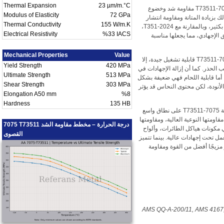
Thermal Expansion
23 µm/m.°C
، توفر 7075-T73511 مقاومة شد وخضوع
Modulus of Elasticity
72 GPa
 من حالة T6. ويتم تعويض ذلك بزيادة المتانة ومقاومة انتشار
Thermal Conductivity
155 W/m.K
الشقوق. بالمقارنة مع 6061-T6، توفر مقاومة أعلى بكثير، وبالمقارنة مع 2024-T351،
Electrical Resistivity
%33 IACS
 الإجهادي، مما يجعلها مناسبة
Mechanical Properties
Value
، توفر 7075-T73511 قابلية تشغيل جيدة، إلا
Yield Strength
420 MPa
 الحذر. كما أن إزالة الإجهادات في
Ultimate Strength
513 MPa
ذا التمبير توفر استقرارًا أبعاديًا أفضل مقارنة بـ T6. أما قابلية اللحام فهي ضعيفة بشكل
Shear Strength
303 MPa
 يمكن إجراء الأنودة، لكن محتوى النحاس قد يؤثر
Elongation A50 mm
%8
Hardness
135 HB
، تُستخدم سبيكة 7075-T73511 على نطاق واسع
ومتها النوعية العالية، ومقاومتها
7075 T73511 درجة الحرارة – مخطط مقاومة الشد
 مكونات هياكل الطائرات، وألواح
القصوى
عمل تحت إجهادات عالية. بينما تتميز
ة تعب جيدة، فإن 7075-T73511 توفر مزيجًا أفضل من القوة ومقاومة
AMS QQ-A-200/11, AMS 4167