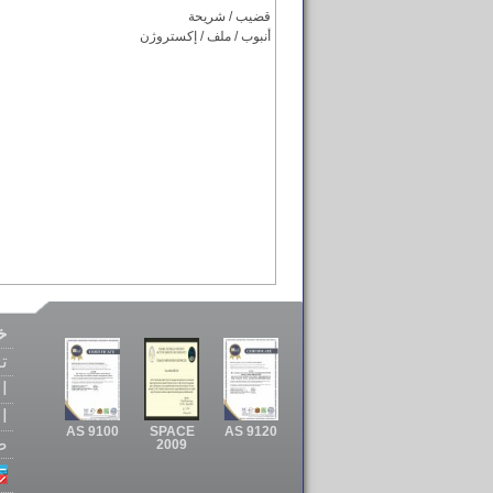
قضيب / شريحة
أنبوب / ملف / إكستروژن
خ
ت
ا
ا
AS 9100
SPACE
AS 9120
ط
2009