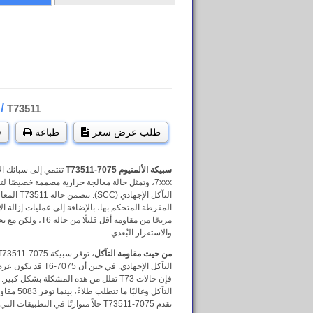
/
5
T73511
طلب عرض سعر
طباعة
ق
سبيكة الألمنيوم 7075-T73511
تنتمي إلى سبائك ال
7xxx، وتمثل حالة معالجة حرارية مصممة خصيصًا 
التآكل الإجه
المفرطة المتحكم بها، بالإضافة إلى عمليات إزالة الإ
مزيجًا من مقاومة أقل قل
والاستقرار البُعدي.
من حيث مقاومة التآكل
التآكل الإجهادي. في حي
التآكل وغالب
تقدم 7075-T73511 حلاً متوازنًا في التطبيقات التي تتطلب مقاومة عالية.