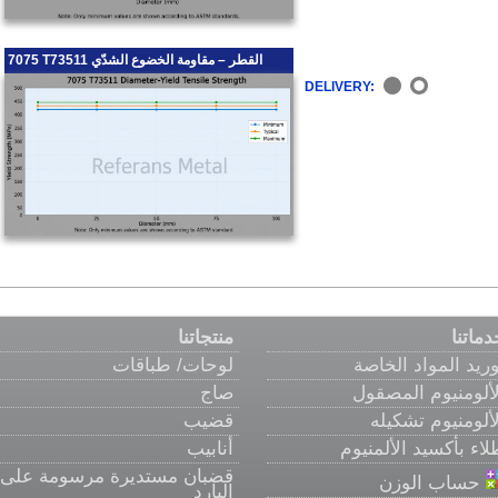
7075 T73511 القطر – مقاومة الخضوع الشدّي
DELIVERY:
دماتنا
منتجاتنا
وريد المواد الخاصة
لوحات/ طباقات
لألومنيوم المصقول
صاج
لألومنيوم تشكيله
قضيب
لاء بأكسيد الألمنيوم
أنابيب
قضبان مستديرة مرسومة على
حساب الوزن
البارد