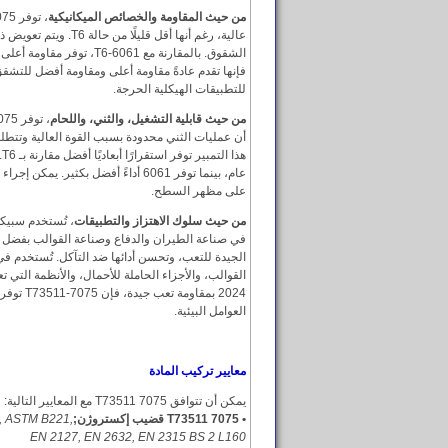
من حيث المقاومة والخصائص الميكانيكية
عالية، رغم أنها أقل قليلًا
فإنها تقدم عادةً مقاومة أعلى ومقاومة أفضل للتشقق
للتطبيقات الهيكلية الحرجة.
من حيث قابلية التشغيل، والثني، واللحام
أن عمليات الثني محدودة بسبب القوة العالية وتتطلب
ه
عام، بينما توفر 6061 أداءً أفضل بكثير.
على مظهر السطح.
من حيث سلوك الاهتزاز والتطبيقات
في صناعة الطيران والدفاع وصناعة القوالب بفضل مقا
الجيدة للتعب، وتحسن أدائها ضد التآكل. تُستخدم في
القوالب، والأجزاء الحاملة للأحمال، والأنظمة التي ت
2024 بمقاوم
العوامل البيئية.
معايير تركيب المادة
يمكن أن تتوافق 7075 T73511 مع المعايير التالية:
• 7075 T73511 قضيب إكستروژن;
, ASTM B221,
EN 2127, EN 2632, EN 2315 BS 2 L160