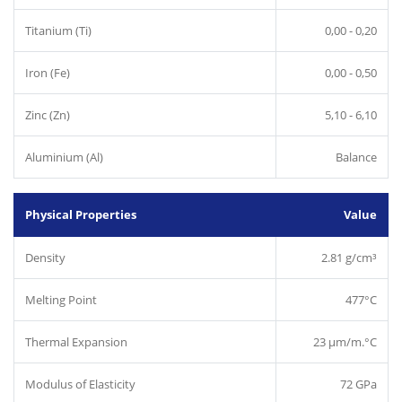
Titanium (Ti)
0,00 - 0,20
Iron (Fe)
0,00 - 0,50
Zinc (Zn)
5,10 - 6,10
Aluminium (Al)
Balance
Physical Properties
Value
Density
2.81 g/cm³
Melting Point
477°C
Thermal Expansion
23 µm/m.°C
Modulus of Elasticity
72 GPa