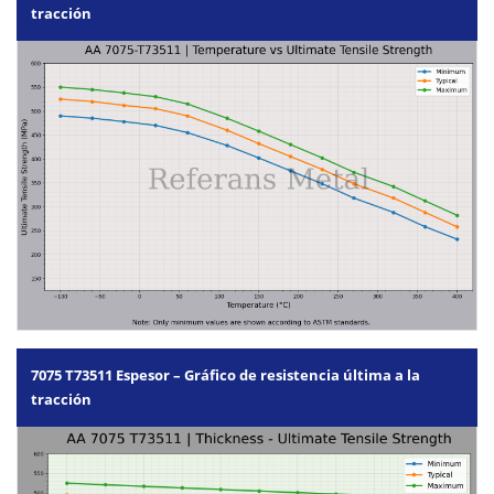
tracción
7075 T73511 Espesor – Gráfico de resistencia última a la
tracción