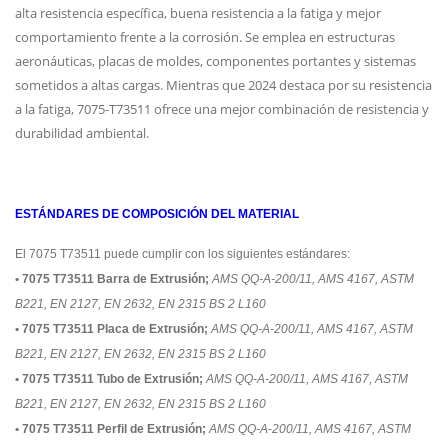
alta resistencia específica, buena resistencia a la fatiga y mejor
comportamiento frente a la corrosión. Se emplea en estructuras
aeronáuticas, placas de moldes, componentes portantes y sistemas
sometidos a altas cargas. Mientras que 2024 destaca por su resistencia
a la fatiga, 7075-T73511 ofrece una mejor combinación de resistencia y
durabilidad ambiental.
ESTÁNDARES DE COMPOSICIÓN DEL MATERIAL
El 7075 T73511 puede cumplir con los siguientes estándares:
• 7075 T73511 Barra de Extrusión;
AMS QQ-A-200/11, AMS 4167, ASTM
B221, EN 2127, EN 2632, EN 2315 BS 2 L160
• 7075 T73511 Placa de Extrusión;
AMS QQ-A-200/11, AMS 4167, ASTM
B221, EN 2127, EN 2632, EN 2315 BS 2 L160
• 7075 T73511 Tubo de Extrusión;
AMS QQ-A-200/11, AMS 4167, ASTM
B221, EN 2127, EN 2632, EN 2315 BS 2 L160
• 7075 T73511 Perfil de Extrusión;
AMS QQ-A-200/11, AMS 4167, ASTM