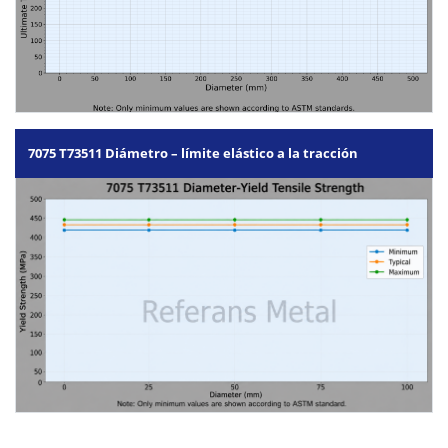
7075 T73511 Diámetro – límite elástico a la tracción