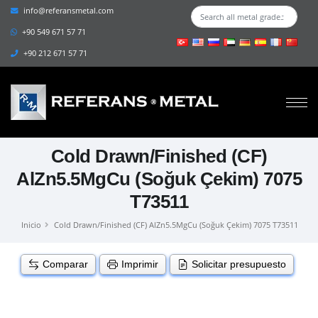
info@referansmetal.com
+90 549 671 57 71
+90 212 671 57 71
Cold Drawn/Finished (CF)
AlZn5.5MgCu (Soğuk Çekim) 7075
T73511
Inicio
Cold Drawn/Finished (CF) AlZn5.5MgCu (Soğuk Çekim) 7075 T73511
Comparar
Imprimir
Solicitar presupuesto