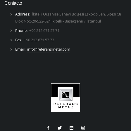
Contacto
Address:
İkitelli Organize Sanayi Bölgesi Eskoop San. Sitesi C8
Blok No:520-522-524 İkitelli - Başakşehir / İstanbul
Phone:
+90 212 671 57 71
Fax:
+90 212 671 57 73
Email:
info@referansmetal.com