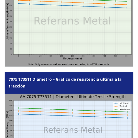
7075 T73511 Diámetro – Gráfico de resistencia última a la
tracción