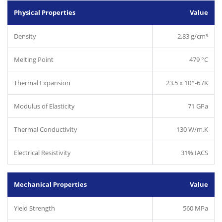
Physical Properties
Value
Density
2,83 g/cm³
Melting Point
479 °C
Thermal Expansion
23.5 x 10^-6 /K
Modulus of Elasticity
71 GPa
Thermal Conductivity
130 W/m.K
Electrical Resistivity
31% IACS
Mechanical Properties
Value
Yield Strength
560 MPa