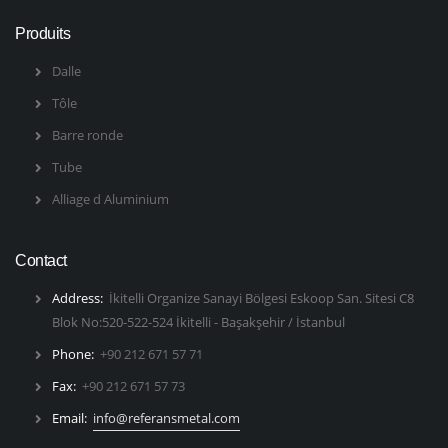
Produits
Dalle
Tôle
Barre ronde
Tube
Alliage d Aluminium
Contact
Address:
İkitelli Organize Sanayi Bölgesi Eskoop San. Sitesi C8
Blok No:520-522-524 İkitelli - Başakşehir / İstanbul
Phone:
+90 212 671 57 71
Fax:
+90 212 671 57 73
Email:
info@referansmetal.com