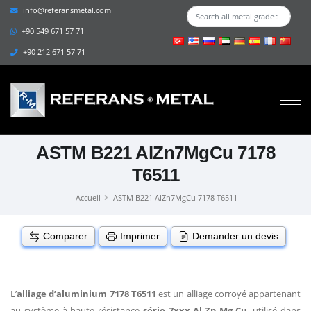
info@referansmetal.com
+90 549 671 57 71
+90 212 671 57 71
ASTM B221 AlZn7MgCu 7178
T6511
Accueil
ASTM B221 AlZn7MgCu 7178 T6511
Comparer
Imprimer
Demander un devis
L’
alliage d’aluminium 7178 T6511
est un alliage corroyé appartenant
au système à haute résistance
série 7xxx Al-Zn-Mg-Cu
, utilisé dans