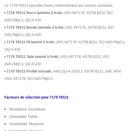
Le 7178 T6511 peut être fourni conformément aux normes suivantes.
•
7178 T6511 Barre laminée à froid;
UNS A97178, ASTM B211, ISO
AlZn7MgCu, QQ-A-430
•
7178 T6511 Bande laminée à froid;
UNS A97178, ASTM B211, ISO
AlZn7MgCu, QQ-A-430
•
7178 T6511 Fil laminé à froid;
UNS A97178, ASTM B211, ISO AlZn7MgCu,
QQ-A-430
•
7178 T6511 Tube laminé à froid;
UNS A97178, ASTM B211, ISO
AlZn7MgCu, QQ-A-430
•
7178 T6511 Profilé extrudé;
AMS QQ-A-200/13, ASTM B221, SAE J454,
UNS A97178, ISO AlZn7MgCu
Facteurs de sélection pour 7178 T6511
Résistance:
Excellente
Usinabilité: Faible
Soudabilité:
Moyenne