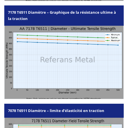
7178 T6511 Diamètre – Graphique de la résistance ultime à
la traction
7078 T6511 Diamètre – limite d’élasticité en traction