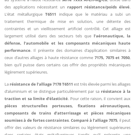
des applications nécessitant un
rapport résistance/poids élevé
.
L’état métallurgique
T6511
indique que le matériau a subi un
traitement thermique de mise en solution, une détente des
contraintes et un vieillissement artificiel contrôlé. Cet alliage est
largement utilisé dans des secteurs tels que
l’aéronautique, la
défense, l’automobile et les composants mécaniques haute
performance
. Il présente des domaines d’application similaires à
ceux d’autres alliages à haute résistance comme
7175, 7075 et 7050
,
bien qu’il puisse dans certains cas offrir des propriétés mécaniques
légèrement supérieures.
La
résistance de l’alliage 7178 T6511
est très élevée parmi les alliages
d’aluminium et se distingue particulièrement par sa
résistance à la
traction et sa limite d’élasticité
. Pour cette raison, il convient aux
pièces structurelles porteuses, fixations aéronautiques,
composants de trains d’atterrissage et pièces mécaniques
soumises à de fortes contraintes
.
Comparé à l’alliage 7075
, il peut
offrir des valeurs de résistance similaires ou légèrement supérieures
dans certains états métallurgiques, tandis qu’il présente une