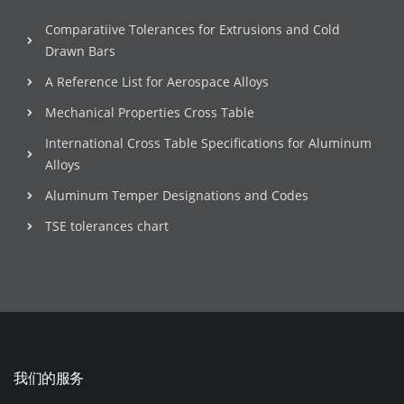
Comparatiive Tolerances for Extrusions and Cold
Drawn Bars
A Reference List for Aerospace Alloys
Mechanical Properties Cross Table
International Cross Table Specifications for Aluminum
Alloys
Aluminum Temper Designations and Codes
TSE tolerances chart
我们的服务