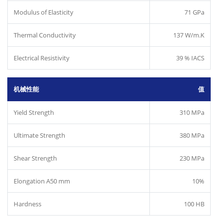
Modulus of Elasticity
71 GPa
Thermal Conductivity
137 W/m.K
Electrical Resistivity
39 % IACS
机械性能
值
Yield Strength
310 MPa
Ultimate Strength
380 MPa
Shear Strength
230 MPa
Elongation A50 mm
10%
Hardness
100 HB