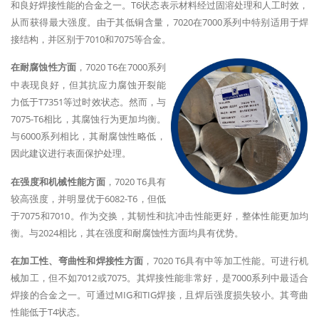
和良好焊接性能的合金之一。T6状态表示材料经过固溶处理和人工时效，
从而获得最大强度。由于其低铜含量，7020在7000系列中特别适用于焊
接结构，并区别于7010和7075等合金。
在耐腐蚀性方面
，7020 T6在7000系列
中表现良好，但其抗应力腐蚀开裂能
力低于T7351等过时效状态。然而，与
7075-T6相比，其腐蚀行为更加均衡。
与6000系列相比，其耐腐蚀性略低，
因此建议进行表面保护处理。
在强度和机械性能方面
，7020 T6具有
较高强度，并明显优于6082-T6，但低
于7075和7010。作为交换，其韧性和抗冲击性能更好，整体性能更加均
衡。与2024相比，其在强度和耐腐蚀性方面均具有优势。
在加工性、弯曲性和焊接性方面
，7020 T6具有中等加工性能。可进行机
械加工，但不如7012或7075。其焊接性能非常好，是7000系列中最适合
焊接的合金之一。可通过MIG和TIG焊接，且焊后强度损失较小。其弯曲
性能低于T4状态。