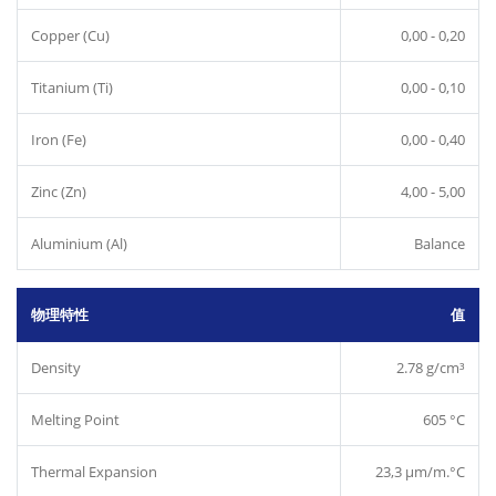
Copper (Cu)
0,00 - 0,20
Titanium (Ti)
0,00 - 0,10
Iron (Fe)
0,00 - 0,40
Zinc (Zn)
4,00 - 5,00
Aluminium (Al)
Balance
物理特性
值
Density
2.78 g/cm³
Melting Point
605 °C
Thermal Expansion
23,3 µm/m.°C