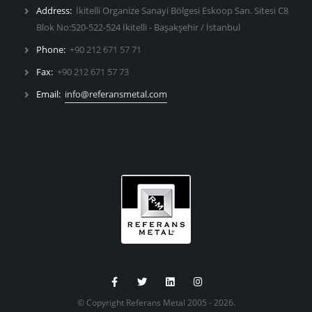
Address:
İkitelli Organize Sanayi Bölgesi Eskoop San. Sitesi C8
Blok No:520-522-524 İkitelli - Başakşehir / İstanbul
Phone:
+90 212 671 57 71
Fax:
+90 212 671 57 73
Email:
info@referansmetal.com
© Copyright Referans Metal 2005 - 2026.