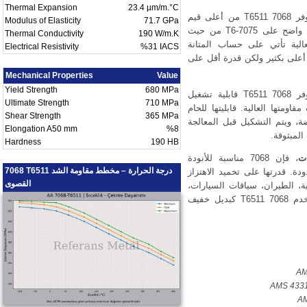
Thermal Expansion
23.4 µm/m.°C
، توفر 7068 T6511 من أعلى قيم
Modulus of Elasticity
71.7 GPa
المقاومة بين سبائك الألمنيوم. تتفوق بشكل واضح على 7075-T6 من حيث
Thermal Conductivity
190 W/m.K
الية تأتي على حساب المتانة
Electrical Resistivity
%31 IACS
2 و7050، توفر مقاومة أعلى بكثير ولكن قدرة أقل على
Mechanical Properties
Value
Yield Strength
680 MPa
، توفر 7068 T6511 قابلية تشغيل
Ultimate Strength
710 MPa
ومتها العالية. قابليتها للحام
Shear Strength
365 MPa
فضة، ويتم التشكيل قبل المعالجة
Elongation A50 mm
%8
المبثوقة.
Hardness
190 HB
ت
، فإن 7068 مناسبة للأنودة
7068 T6511 درجة الحرارة – مخطط مقاومة الشد
دة. قدرتها على تخميد الاهتزاز
القصوى
، الطيران، سباقات السيارات،
المكونات عالية الأداء والأجزاء الحرجة. تُستخدم 7068 T6511 كبديل خفيف
AM
AMS 4331
AM