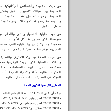
من حيث المقاومة والخصائص الميكانيكية
المقاومة. ومع ذلك، فإن هذه المقاومة الع
والليونة. مقارنة بـ 024
تحمل الشقوق.
من حيث قابلية التشغيل والثني واللحام
متوسطة، لكن مع زيادة تآكل الأدوات بسبب مقا
محدودة جدًا ولا يُنصح بها. قابلية الثني منخ
الحرارية. توفر دقة هندسية عالية في المنتجات 
من حيث الطلاء وسلوك الاهتزاز والتطبيقا
والطلاءات الصلبة، لكن الجودة الزخرفية محدو
منخفضة. تشمل التطبيقات الصناعات الدفاعية
للفولاذ في التطبيقات ذات الأحمال العالية.
المعايير القياسية لتكوين المادة
يمكن أن تكون 7068 T6511 وفقًا للمعايير التالية:
•
7068 T6511 قضيب بثق
؛
S 4331, ASTM B221
•
7068 T6511 قضيب مسطح بثق
؛
, ASTM B221
•
7068 T6511 أسلاك بثق
؛
S 4331, ASTM B221