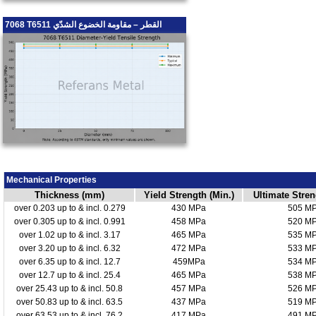
7068 T6511 القطر – مقاومة الخضوع الشدّي
Mechanical Properties
Thickness (mm)
Yield Strength (Min.)
Ultimate Stren
over 0.203 up to & incl. 0.279
430 MPa
505 M
over 0.305 up to & incl. 0.991
458 MPa
520 M
over 1.02 up to & incl. 3.17
465 MPa
535 M
over 3.20 up to & incl. 6.32
472 MPa
533 M
over 6.35 up to & incl. 12.7
459MPa
534 M
over 12.7 up to & incl. 25.4
465 MPa
538 M
over 25.43 up to & incl. 50.8
457 MPa
526 M
over 50.83 up to & incl. 63.5
437 MPa
519 M
over 63.53 up to & incl. 76.2
417 MPa
491 M