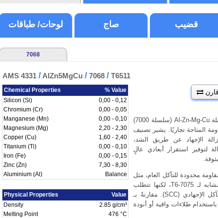
قضيب
صاج
لوحات/ طباقات
7068
/
/
/
AMS 4331
AlZn5MgCu
7068
T6511
Chemical Properties
% Value
ارن
Silicon (Si)
0,00 - 0,12
Chromium (Cr)
0,00 - 0,05
Manganese (Mn)
0,00 - 0,10
تنتمي إلى سلسلة Al-Zn-Mg-Cu (سلسلة 7000)
Magnesium (Mg)
2,20 - 2,30
مة المتاحة تجاريًا. يشير تصنيف
Copper (Cu)
1,60 - 2,40
، إزالة الإجهاد عن طريق الشد،
Titanium (Ti)
0,00 - 0,10
ة لتوفير استقرار أبعادي عالٍ
Iron (Fe)
0,00 - 0,15
ثوقة.
Zinc (Zn)
7,30 - 8,30
Aluminium (Al)
Balance
متع 7068 T6511 بمقاومة محدودة للتآكل العام، مثل
معظم سبائك 7000 عالية المقاومة. أداؤها مشابه لـ 7075-T6، لكنها تتطلب
اهتمامًا خاصًا بمقاومة التشقق الناتج عن التآكل الإجهادي (SCC). مقارنةً بـ
Physical Properties
Value
أقل. لذلك يُوصى باستخدام طلاءات واقية أو أنودة
Density
2.85 g/cm³
Melting Point
476 °C