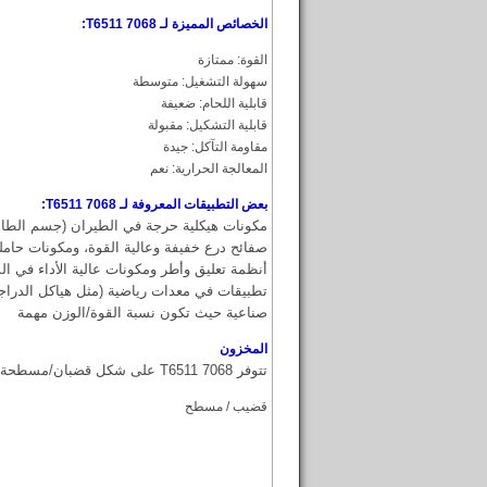
الخصائص المميزة لـ 7068 T6511:
القوة: ممتازة
سهولة التشغيل: متوسطة
قابلية اللحام: ضعيفة
قابلية التشكيل: مقبولة
مقاومة التآكل: جيدة
المعالجة الحرارية: نعم
بعض التطبيقات المعروفة لـ 7068 T6511:
مكونات هيكلية حرجة في الطيران (جسم الطائر
صفائح درع خفيفة وعالية القوة، ومكونات حامل
أنظمة تعليق وأطر ومكونات عالية الأداء في ال
تطبيقات في معدات رياضية (مثل هياكل الدراجات
صناعية حيث تكون نسبة القوة/الوزن مهمة
المخزون
تتوفر 7068 T6511 على شكل قضبان/مسطحة.
قضيب / مسطح