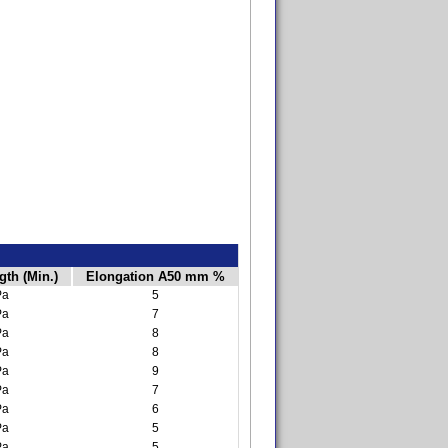
gth (Min.)
Elongation A50 mm %
Pa
5
Pa
7
Pa
8
Pa
8
Pa
9
Pa
7
Pa
6
Pa
5
Pa
5