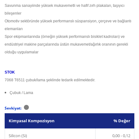
Savunma sanayiinde yüksek mukavemetli ve hafif zırh plakaları, taşıyıcı
bileşenler
Otomotiv sektöründe yüksek performanslı süspansiyon, çerçeve ve bağlantı
elemanları
Spor ekipmanlarında (örneğin yüksek performanslı bisiklet kadroları) ve
endüstriyel makine parçalarında üstün mukavemet/ağırlık oranının gerekli
olduğu uygulamalar
STOK
7068 T6511 çubuk/lama şeklinde tedarik edilmektedir.
Çubuk / Lama
Sevkiyat:
Kimyasal Kompozisyon
% Değer
Silicon (Si)
0,00 - 0,12