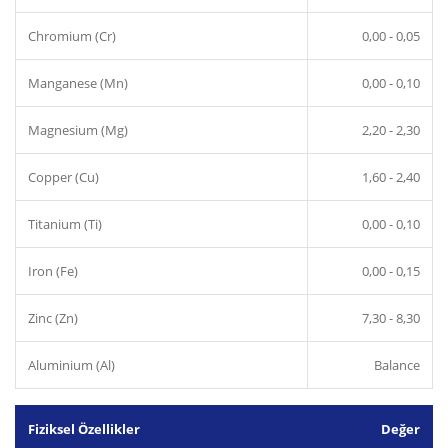
Chromium (Cr)
0,00 - 0,05
Manganese (Mn)
0,00 - 0,10
Magnesium (Mg)
2,20 - 2,30
Copper (Cu)
1,60 - 2,40
Titanium (Ti)
0,00 - 0,10
Iron (Fe)
0,00 - 0,15
Zinc (Zn)
7,30 - 8,30
Aluminium (Al)
Balance
Fiziksel Özellikler
Değer