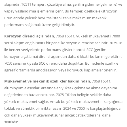
alaşımdır. T6511 temperi; çözeltiye alma, gerilim giderme (çekme ile) ve
yapay yaşlandırma işlemlerini içerir. Bu temper, özellikle ekstrüzyon
ürünlerinde yüksek boyutsal stabilite ve maksimum mekanik
performans sağlamak üzere geliştirilmiştir.
Korozyon direnci açısından
, 7068 T6511, yüksek mukavemetli 7000
serisi alaşımlar gibi sınırlı bir genel korozyon direncine sahiptir. 7075-T6
ile benzer seviyelerde performans gösterir ancak SCC (gerilim
korozyonu çatlama) direnci açısından daha dikkatli kullanım gerektirir.
7050 serisine kıyasla SCC direnci daha düşüktür. Bu nedenle özellikle
agresif ortamlarda anodizasyon veya koruyucu kaplamalar önerilir.
Mukavemet ve mekanik özellikler bakımından
, 7068 T6511,
alüminyum alaşımları arasında en yüksek çekme ve akma dayanımı
değerlerinden bazılarını sunar. 7075-T6’dan belirgin şekilde daha
yüksek mukavemet sağlar. Ancak bu yüksek mukavemetin karşılığında
tokluk ve süneklik bir miktar azalır. 2024 ve 7050 ile karşılaştırıldığında
çok daha yüksek mukavemet sunar ancak çatlak toleransı daha
sınırlıdır.