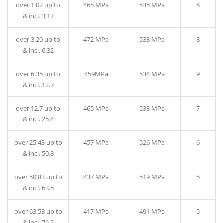
over 1.02 up to
465 MPa
535 MPa
8
& incl. 3.17
over 3.20 up to
472 MPa
533 MPa
8
& incl. 6.32
over 6.35 up to
459MPa
534 MPa
9
& incl. 12.7
over 12.7 up to
465 MPa
538 MPa
7
& incl. 25.4
over 25.43 up to
457 MPa
526 MPa
6
& incl. 50.8
over 50.83 up to
437 MPa
519 MPa
5
& incl. 63.5
over 63.53 up to
417 MPa
491 MPa
5
& incl. 76.2