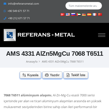
info@referansmetal.com
+90 549 671 57 71
+90 212 671 57 71
AMS 4331 AlZn5MgCu 7068 T6511
Anasayfa
AMS 4331 AlZn5MgCu 7068 T6511
Kıyasla
Yazdır
Teklif İste
7068 T6511 alüminyum alaşımı
, Al-Zn-Mg-Cu esaslı 7000 serisi
içerisinde yer alan ve ticari alüminyum alaşımları arasında en yüksek
mukavemet seviyelerinden birine sahip olan ileri performanslı bir