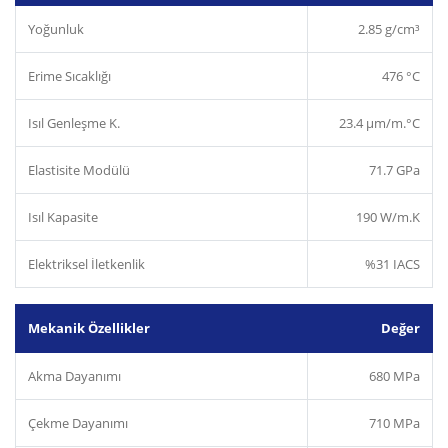
Yoğunluk
2.85 g/cm³
Erime Sıcaklığı
476 °C
Isıl Genleşme K.
23.4 µm/m.°C
Elastisite Modülü
71.7 GPa
Isıl Kapasite
190 W/m.K
Elektriksel İletkenlik
%31 IACS
Mekanik Özellikler
Değer
Akma Dayanımı
680 MPa
Çekme Dayanımı
710 MPa