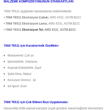
MALZEME KOMPOZİSYONUNUN STANDARTLARI
7068 T6511 aşağıdaki standartlarda olabilmektedir.
•
7068 T6511 Ekstrüzyon Çubuk;
AMS 4331, ASTM B221
•
7068 T6511 Ekstrüzyon Lama;
AMS 4331, ASTM B221
•
7068 T6511
Ekstrüzyon Tel;
AMS 4331, ASTM B221
7068 T6511 için Karakteristik Özellikler:
Mukavemet:
Çok iyi
İşlenebilirlik:
Ortalama
Kaynak Edilebilirlik:
Zayıf
Şekil Alma:
Makul
Korozyon Direnci:
İyi
Isıl İşlem:
Evet
7068 T6511 için Çok Bilinen Bazı Uygulamalar:
Havacılıkta kritik yapısal parçalar (uçak gövdesi, kanat bağlantı elemanları)