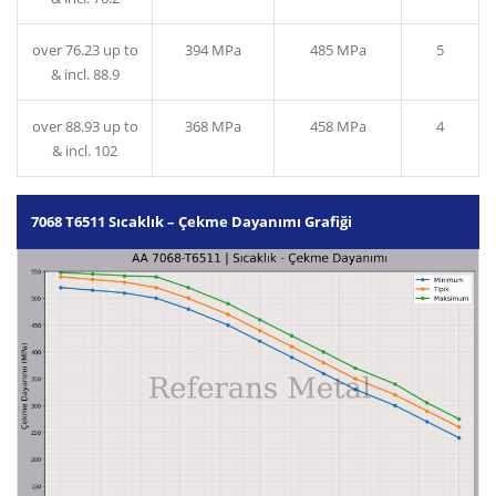
over 76.23 up to
394 MPa
485 MPa
5
& incl. 88.9
over 88.93 up to
368 MPa
458 MPa
4
& incl. 102
7068 T6511 Sıcaklık – Çekme Dayanımı Grafiği