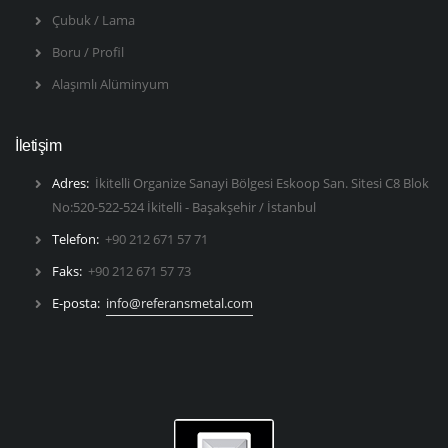
Çubuk / Lama
Boru / Profil
Alaşımlı Alüminyum
İletişim
Adres:
İkitelli Organize Sanayi Bölgesi Eskoop San. Sitesi C8 Blok
No:520-522-524 İkitelli - Başakşehir / İstanbul
Telefon:
+90 212 671 57 71
Faks:
+90 212 671 57 73
E-posta:
info@referansmetal.com