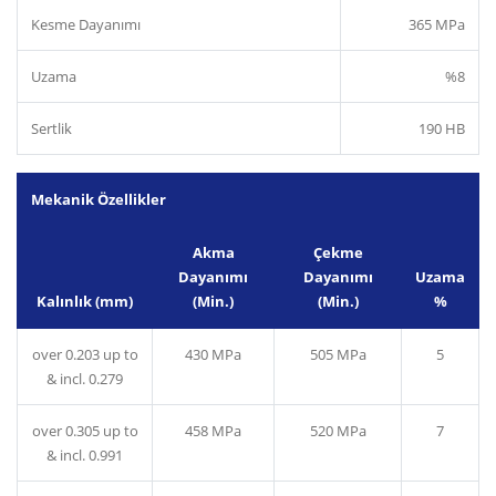
Kesme Dayanımı
365 MPa
Uzama
%8
Sertlik
190 HB
Mekanik Özellikler
Akma
Çekme
Dayanımı
Dayanımı
Uzama
Kalınlık (mm)
(Min.)
(Min.)
%
over 0.203 up to
430 MPa
505 MPa
5
& incl. 0.279
over 0.305 up to
458 MPa
520 MPa
7
& incl. 0.991