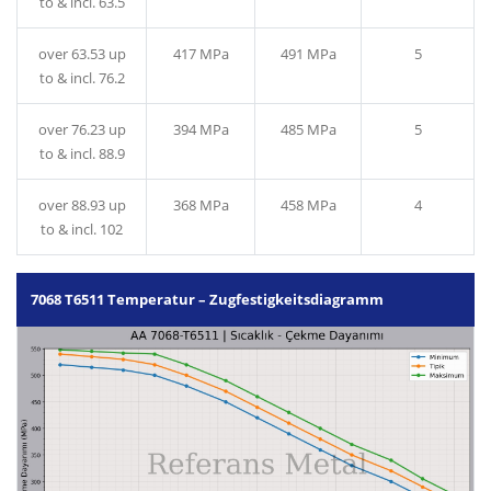
to & incl. 63.5
over 63.53 up
417 MPa
491 MPa
5
to & incl. 76.2
over 76.23 up
394 MPa
485 MPa
5
to & incl. 88.9
over 88.93 up
368 MPa
458 MPa
4
to & incl. 102
7068 T6511 Temperatur – Zugfestigkeitsdiagramm