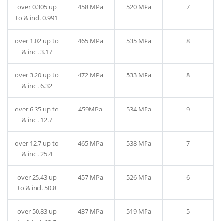
over 0.305 up
458 MPa
520 MPa
7
to & incl. 0.991
over 1.02 up to
465 MPa
535 MPa
8
& incl. 3.17
over 3.20 up to
472 MPa
533 MPa
8
& incl. 6.32
over 6.35 up to
459MPa
534 MPa
9
& incl. 12.7
over 12.7 up to
465 MPa
538 MPa
7
& incl. 25.4
over 25.43 up
457 MPa
526 MPa
6
to & incl. 50.8
over 50.83 up
437 MPa
519 MPa
5