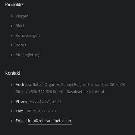
Produkte
Platten
Blech
Rundstangen
Rohre
Alu-Legierung
Kontakt
Address:
İkitelli Organize Sanayi Bölgesi Eskoop San. Sitesi C8
Blok No:520-522-524 İkitelli - Başakşehir / İstanbul
Phone:
+90 212 671 57 71
Fax:
+90 212 671 57 73
Email:
info@referansmetal.com