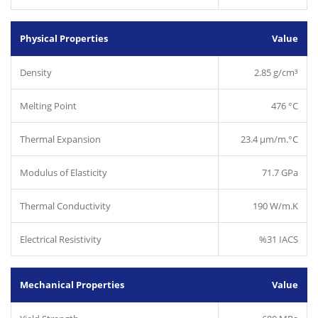
Physical Properties
Value
Density
2.85 g/cm³
Melting Point
476 °C
Thermal Expansion
23.4 µm/m.°C
Modulus of Elasticity
71.7 GPa
Thermal Conductivity
190 W/m.K
Electrical Resistivity
%31 IACS
Mechanical Properties
Value