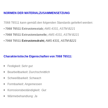
NORMEN DER MATERIALZUSAMMENSETZUNG
7068 T6511 kann gemäß den folgenden Standards geliefert werden:
•
7068 T6511 Extrusionsstab;
AMS 4331, ASTM B221
•
7068 T6511 Extrusionslamelle;
AMS 4331, ASTM B221
•
7068 T6511
Extrusionsdraht;
AMS 4331, ASTM B221
Charakteristische Eigenschaften von 7068 T6511:
Festigkeit:
Sehr gut
Bearbeitbarkeit:
Durchschnittlich
Schweißbarkeit:
Schwach
Formbarkeit:
Angemessen
Korrosionsbeständigkeit:
Gut
Wärmebehandlung:
Ja