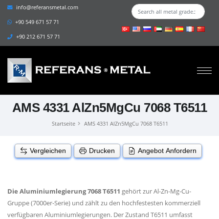
info@referansmetal.com
+90 549 671 57 71
+90 212 671 57 71
AMS 4331 AlZn5MgCu 7068 T6511
Startseite
AMS 4331 AlZn5MgCu 7068 T6511
Vergleichen
Drucken
Angebot Anfordern
Die Aluminiumlegierung 7068 T6511
gehört zur Al-Zn-Mg-Cu-
Gruppe (7000er-Serie) und zählt zu den hochfestesten kommerziell
verfügbaren Aluminiumlegierungen. Der Zustand T6511 umfasst