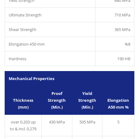
Yield Strength
680 MPa
Ultimate Strength
710 MPa
Shear Strength
365 MPa
Elongation A50 mm
%8
Hardness
190 HB
Mechanical Properties
Proof
Yield
Thickness
Strength
Strength
Elongation
(mm)
(Min.)
(Min.)
A50 mm %
over 0.203 up
430 MPa
505 MPa
5
to & incl. 0.279