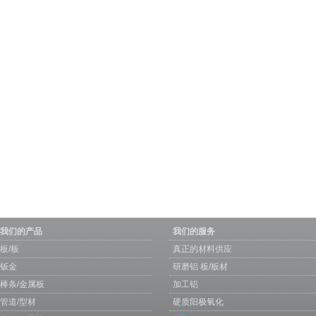
我们的产品
我们的服务
板/板
真正的材料供应
钣金
研磨铝 板/板材
棒条/金属板
加工铝
管道/型材
硬质阳极氧化