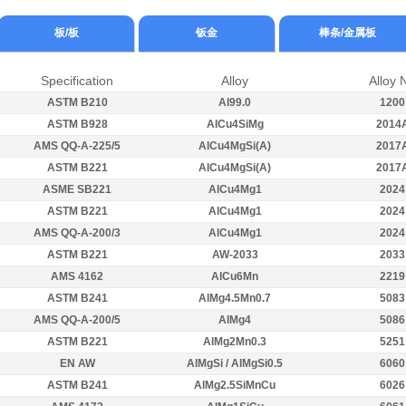
板/板
钣金
棒条/金属板
Specification
Alloy
Alloy 
ASTM B210
Al99.0
1200
ASTM B928
AlCu4SiMg
2014
AMS QQ-A-225/5
AlCu4MgSi(A)
2017
ASTM B221
AlCu4MgSi(A)
2017
ASME SB221
AlCu4Mg1
2024
ASTM B221
AlCu4Mg1
2024
AMS QQ-A-200/3
AlCu4Mg1
2024
ASTM B221
AW-2033
2033
AMS 4162
AlCu6Mn
2219
ASTM B241
AlMg4.5Mn0.7
5083
AMS QQ-A-200/5
AlMg4
5086
ASTM B221
AlMg2Mn0.3
5251
EN AW
AlMgSi / AlMgSi0.5
6060
ASTM B241
AlMg2.5SiMnCu
6026