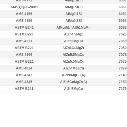
AMS 4172
AlMg1SiCu
6061
AMS QQ-A-200/8
AlMg1SiCu
6061
AMS 4156
AlMg0.7Si
6063
AMS 4156
AlMg0.7Si
6063
ASTM B241
AlMgSi1 / AlSi1MgMn
6082
ASTM B221
AlZn4,5Mg1
7020
AMS 4331
AlZn5MgCu
7068
ASTM B221
AlZn6CuMgZr
7050
AMS 4166
AlZn5.5MgCu
7075
ASTM B221
AlZn5.5MgCu
7075
AMS 4024
AlZn4Mg3Cu
7079
AMS 4343
AlZn8MgCu(A)
7149
AMS 4345
AlZn6CuMgZr(A)
7150
ASTM B211
AlZn7MgCu
7178