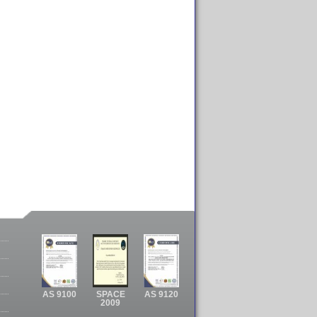
AS 9100
SPACE
AS 9120
2009