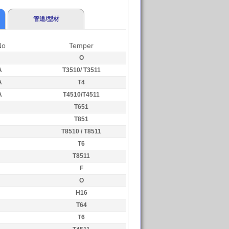
管道/型材
No
Temper
O
A
T3510/ T3511
A
T4
A
T4510/T4511
T651
T851
T8510 / T8511
T6
T8511
F
O
H16
T64
T6