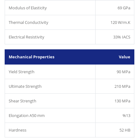
Modulus of Elasticity
69 GPa
Thermal Conductivity
120 W/m.K
Electrical Resistivity
33% IACS
Mechanical Properties
Value
Yield Strength
90 MPa
Ultimate Strength
210 MPa
Shear Strength
130 MPa
Elongation A50 mm
%13
Hardness
52 HB