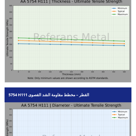
5754 H111 القطر – مخطط مقاومة الشد القصوى