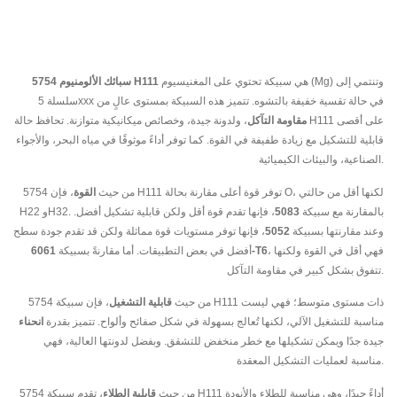
هي سبيكة تحتوي على المغنيسيوم (Mg) وتنتمي إلى
سبائك الألومنيوم 5754 H111
سلسلة 5xxx في حالة تقسية خفيفة بالتشوه. تتميز هذه السبيكة بمستوى عالٍ من
مقاومة التآكل
، ولدونة جيدة، وخصائص ميكانيكية متوازنة. تحافظ حالة H111 على أقصى
قابلية للتشكيل مع زيادة طفيفة في القوة. كما توفر أداءً موثوقًا في مياه البحر، والأجواء
الصناعية، والبيئات الكيميائية.
من حيث
القوة
، فإن 5754 H111 توفر قوة أعلى مقارنة بحالة O، لكنها أقل من حالتي
H22 وH32. بالمقارنة مع سبيكة
5083
، فإنها تقدم قوة أقل ولكن قابلية تشكيل أفضل.
وعند مقارنتها بسبيكة
5052
، فإنها توفر مستويات قوة مماثلة ولكن قد تقدم جودة سطح
، فهي أقل في القوة ولكنها
6061-T6
أفضل في بعض التطبيقات. أما مقارنةً بسبيكة
تتفوق بشكل كبير في مقاومة التآكل.
من حيث
قابلية التشغيل
، فإن سبيكة 5754 H111 ذات مستوى متوسط؛ فهي ليست
مناسبة للتشغيل الآلي، لكنها تُعالج بسهولة في شكل صفائح وألواح. تتميز بقدرة
انحناء
جيدة جدًا ويمكن تشكيلها مع خطر منخفض للتشقق. وبفضل لدونتها العالية، فهي
مناسبة لعمليات التشكيل المعقدة.
من حيث
قابلية الطلاء
، تقدم سبيكة 5754 H111 أداءً جيدًا، وهي مناسبة للطلاء والأنودة