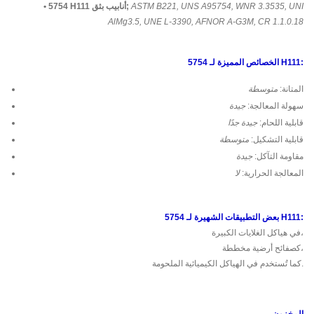
ASTM B221, UNS A95754, WNR 3.3535, UNI
• 5754 H111 أنابيب بثق;
AlMg3.5, UNE L-3390, AFNOR A-G3M, CR 1.1.0.18
الخصائص المميزة لـ 5754 H111:
المتانة:
متوسطة
سهولة المعالجة:
جيدة
قابلية اللحام:
جيدة جدًا
قابلية التشكيل:
متوسطة
مقاومة التآكل:
جيدة
المعالجة الحرارية:
لا
بعض التطبيقات الشهيرة لـ 5754 H111:
في هياكل الغلايات الكبيرة،
كصفائح أرضية مخططة،
كما تُستخدم في الهياكل الكيميائية الملحومة.