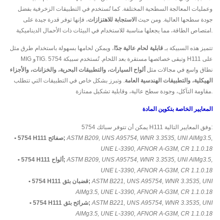
وعمليات المعالجة السطحية المختلفة. كما تُستخدم في التطبيقات الزخرفية بفضل
جودة سطحها العالية. ومن حيث
الاستجابة للاهتزازات
، فإنها توفر قدرة جيدة على
امتصاص الطاقة، مما يجعلها مناسبة للاستخدام في البيئات ذات الأحمال الديناميكية.
تتميز هذه السبيكة بـ
قابلية لحام عالية جدًا
، ويمكن لحامها بسهولة باستخدام طرق مثل
MIG وTIG. وتبقى خصائصها مستقرة بعد اللحام. تُستخدم سبيكة 5754 H111 على
نطاق واسع في مجالات مثل
ألواح السيارات، والتطبيقات البحرية، والخزانات، والأجزاء
الهيكلية، والتطبيقات الهندسية العامة
. وتبرز بشكل خاص في التطبيقات التي تتطلب
مقاومة التآكل، وجودة سطح عالية، وقابلية تشكيل ممتازة.
المعايير الخاصة بتكوين المادة
يمكن أن تتوفر سبائك 5754 H111 وفق المعايير التالية:
ASTM B209, UNS A95754, WNR 3.3535, UNI AlMg3.5,
• 5754 H111 صفائح;
UNE L-3390, AFNOR A-G3M, CR 1.1.0.18
ASTM B209, UNS A95754, WNR 3.3535, UNI AlMg3.5,
• 5754 H111 ألواح;
UNE L-3390, AFNOR A-G3M, CR 1.1.0.18
ASTM B221, UNS A95754, WNR 3.3535, UNI
• 5754 H111 قضبان بثق;
AlMg3.5, UNE L-3390, AFNOR A-G3M, CR 1.1.0.18
ASTM B221, UNS A95754, WNR 3.3535, UNI
• 5754 H111 شرائح بثق;
AlMg3.5, UNE L-3390, AFNOR A-G3M, CR 1.1.0.18