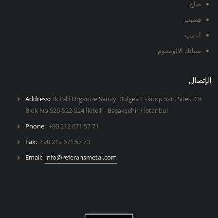
صاج
قضيب
أنابيب
سبائك الألومنيوم
الإتصال
Address:
İkitelli Organize Sanayi Bölgesi Eskoop San. Sitesi C8
Blok No:520-522-524 İkitelli - Başakşehir / İstanbul
Phone:
+90 212 671 57 71
Fax:
+90 212 671 57 73
Email:
info@referansmetal.com