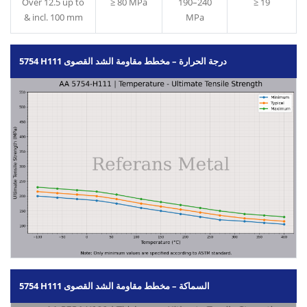
Over 12.5 up to
≥ 80 MPa
190–240
≥ 19
& incl. 100 mm
MPa
5754 H111 درجة الحرارة – مخطط مقاومة الشد القصوى
5754 H111 السماكة – مخطط مقاومة الشد القصوى