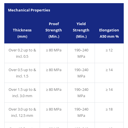
Mechanical Properties
Proof
Yield
Thickness
Strength
Strength
Elongation
(mm)
(Min.)
(Min.)
A50 mm %
Over 0.2 up to &
≥ 80 MPa
190–240
≥ 12
incl. 0.5
MPa
Over 0.5 up to &
≥ 80 MPa
190–240
≥ 14
incl. 1.5
MPa
Over 1.5 up to &
≥ 80 MPa
190–240
≥ 14
incl. 3.0 mm
MPa
Over 3.0 up to &
≥ 80 MPa
190–240
≥ 18
incl. 12.5 mm
MPa