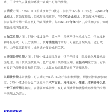
水、工业大气以及化学环境中表现出可靠的性能。
在
强度
方面，5754 H111的强度高于O状态，但低于H22和H32状态。与
5083合
金
相比，其强度较低，但成形性能更好。与
5052合金
相比，其强度水平相似，
但在某些应用中具有更好的表面质量。与
6061-T6合金
相比，其强度较低，但耐
腐蚀性能明显更优。
在
加工性能
方面，5754 H111属于中等水平；虽然不适合机械加工，但在板材
和厚板形式下可以方便加工。其
弯曲性能
非常好，可在低开裂风险下进行成
形。由于其高延展性，非常适合复杂成形工艺。
在
表面处理性能
方面，5754 H111表现良好，适用于喷漆、阳极氧化及其他表
面处理。由于其表面质量高，也广泛用于装饰性应用。在
振动响应
方面，它具
有良好的能量吸收和阻尼能力，尤其在动态载荷条件下表现优异。
其
焊接性能
非常优异，可以通过MIG和TIG等方法轻松焊接。焊接后性能保持稳
定。5754 H111铝合金广泛应用于
汽车面板、海洋应用、储罐、结构部件以及
一般工程应用
等领域。在需要耐腐蚀性、良好表面质量和优异成形性能的应用
中表现尤为突出。
材料组成标准