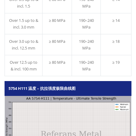
incl. 1.5
MPa
Over 1.5 up to &
≥ 80 MPa
190–240
≥ 14
incl. 3.0 mm
MPa
Over 3.0 up to &
≥ 80 MPa
190–240
≥ 18
incl. 12.5 mm
MPa
Over 12.5 up to
≥ 80 MPa
190–240
≥ 19
& incl. 100 mm
MPa
5754 H111 温度 – 抗拉强度极限曲线图