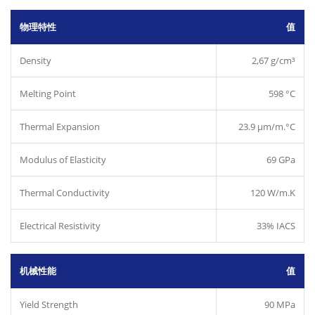
物理特性
值
Density
2,67 g/cm³
Melting Point
598 °C
Thermal Expansion
23.9 µm/m.°C
Modulus of Elasticity
69 GPa
Thermal Conductivity
120 W/m.K
Electrical Resistivity
33% IACS
机械性能
值
Yield Strength
90 MPa