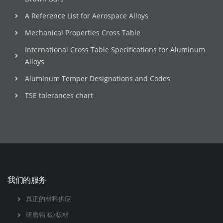
A Reference List for Aerospace Alloys
Mechanical Properties Cross Table
International Cross Table Specifications for Aluminum
Alloys
Aluminum Temper Designations and Codes
TSE tolerances chart
我们的服务
真正的材料供应
研磨铝 板/板材