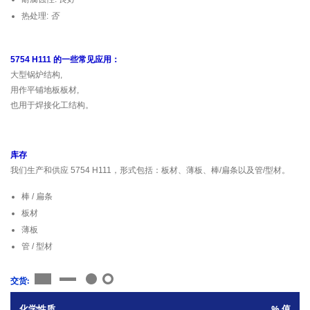
热处理:
否
5754 H111 的一些常见应用：
大型锅炉结构,
用作平铺地板板材,
也用于焊接化工结构。
库存
我们生产和供应 5754 H111，形式包括：板材、薄板、棒/扁条以及管/型材。
棒 / 扁条
板材
薄板
管 / 型材
交货:
化学性质
% 值