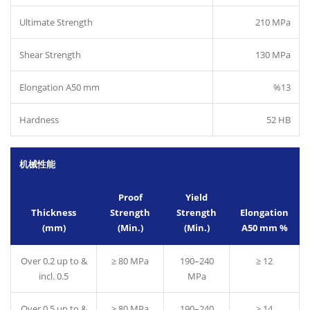
Ultimate Strength
210 MPa
Shear Strength
130 MPa
Elongation A50 mm
%13
Hardness
52 HB
机械性能
Proof
Yield
Thickness
Strength
Strength
Elongation
(mm)
(Min.)
(Min.)
A50 mm %
Over 0.2 up to &
≥ 80 MPa
190–240
≥ 12
incl. 0.5
MPa
Over 0.5 up to &
≥ 80 MPa
190–240
≥ 14