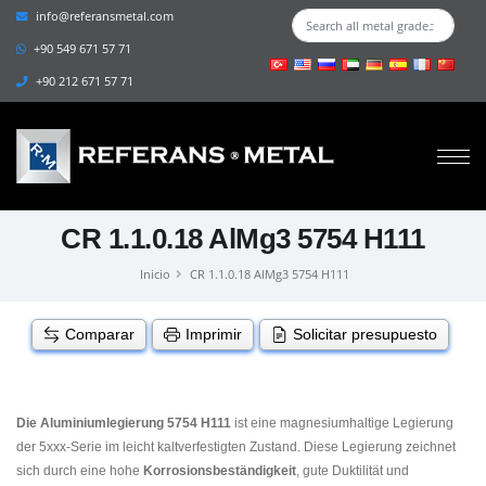
info@referansmetal.com
+90 549 671 57 71
+90 212 671 57 71
CR 1.1.0.18 AlMg3 5754 H111
Inicio
CR 1.1.0.18 AlMg3 5754 H111
Comparar
Imprimir
Solicitar presupuesto
Die Aluminiumlegierung 5754 H111
ist eine magnesiumhaltige Legierung
der 5xxx-Serie im leicht kaltverfestigten Zustand. Diese Legierung zeichnet
sich durch eine hohe
Korrosionsbeständigkeit
, gute Duktilität und