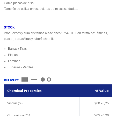
Como placas de piso,
También se utiliza en estructuras químicas soldadas.
STOCK
Producimos y suministramos aleaciones 5754 H111 en forma de: láminas,
placas, barras/tiras y tuberías/perfiles.
Barras / Tiras
Placas
Láminas
Tuberías / Perfiles
DELIVERY:
Chemical Properties
% Value
Silicon (Si)
0,00 - 0,25
Chromium (Cr)
0,05 - 0,20