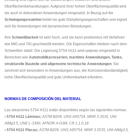
Oberflächenbehandlungen. Aufgrund ihrer hohen Oberflächenqualität wird
sie auch in dekorativen Anwendungen eingesetzt. In Bezug auf die
Schwingungsreaktion
bietet sie gute Dämpfungseigenschaften und eignet
sich für Anwendungen mit dynamischen Belastungen.
Ihre
Schweißbarkeit
ist sehr hoch, und sie kann problemlos mit Verfahren
wie MIG und TIG geschweißt werden. Die Eigenschaften bleiben nach dem
Schweißen stabil. Die Legierung 5754 H111 wird широко eingesetzt in
Bereichen wie
Automobilkarosserien, maritime Anwendungen, Tanks,
strukturelle Bauteile und allgemeine technische Anwendungen
. Sie
zeichnet sich besonders in Anwendungen aus, die Korrosionsbeständigkeit,
hohe Oberflächenqualität und gute Umformbarkeit erfordern.
NORMAS DE COMPOSICIÓN DEL MATERIAL
Las aleaciones 5754 H111 están disponibles según las siguientes normas:
• 5754 H111 Láminas;
ASTM B209, UNS A95754, WNR 3.3535, UNI
AlMg3.5, UNE L-3390, AFNOR A-G3M, CR 1.1.0.18
• 5754 H111 Placas;
ASTM B209, UNS A95754, WNR 3.3535, UNI AlMg3.5,