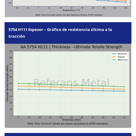
5754 H111 Espesor – Gráfico de resistencia última a la
tracción