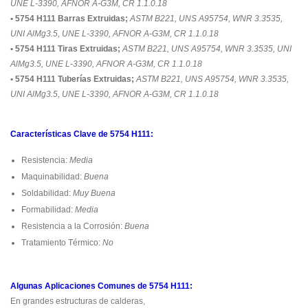
UNE L-3390, AFNOR A-G3M, CR 1.1.0.18
• 5754 H111 Barras Extruidas;
ASTM B221, UNS A95754, WNR 3.3535,
UNI AlMg3.5, UNE L-3390, AFNOR A-G3M, CR 1.1.0.18
• 5754 H111 Tiras Extruidas;
ASTM B221, UNS A95754, WNR 3.3535, UNI
AlMg3.5, UNE L-3390, AFNOR A-G3M, CR 1.1.0.18
• 5754 H111 Tuberías Extruidas;
ASTM B221, UNS A95754, WNR 3.3535,
UNI AlMg3.5, UNE L-3390, AFNOR A-G3M, CR 1.1.0.18
Características Clave de 5754 H111:
Resistencia:
Media
Maquinabilidad:
Buena
Soldabilidad:
Muy Buena
Formabilidad:
Media
Resistencia a la Corrosión:
Buena
Tratamiento Térmico:
No
Algunas Aplicaciones Comunes de 5754 H111:
En grandes estructuras de calderas,