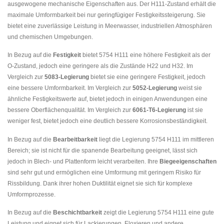
ausgewogene mechanische Eigenschaften aus. Der H111-Zustand erhält die
maximale Umformbarkeit bei nur geringfügiger Festigkeitssteigerung. Sie
bietet eine zuverlässige Leistung in Meerwasser, industriellen Atmosphären
und chemischen Umgebungen.
In Bezug auf die
Festigkeit
bietet 5754 H111 eine höhere Festigkeit als der
O-Zustand, jedoch eine geringere als die Zustände H22 und H32. Im
Vergleich zur
5083-Legierung
bietet sie eine geringere Festigkeit, jedoch
eine bessere Umformbarkeit. Im Vergleich zur
5052-Legierung
weist sie
ähnliche Festigkeitswerte auf, bietet jedoch in einigen Anwendungen eine
bessere Oberflächenqualität. Im Vergleich zur
6061-T6-Legierung
ist sie
weniger fest, bietet jedoch eine deutlich bessere Korrosionsbeständigkeit.
In Bezug auf die
Bearbeitbarkeit
liegt die Legierung 5754 H111 im mittleren
Bereich; sie ist nicht für die spanende Bearbeitung geeignet, lässt sich
jedoch in Blech- und Plattenform leicht verarbeiten. Ihre
Biegeeigenschaften
sind sehr gut und ermöglichen eine Umformung mit geringem Risiko für
Rissbildung. Dank ihrer hohen Duktilität eignet sie sich für komplexe
Umformprozesse.
In Bezug auf die
Beschichtbarkeit
zeigt die Legierung 5754 H111 eine gute
Leistung und eignet sich für Lackierungen, Eloxieren und andere