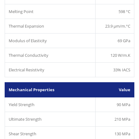
Melting Point
598 °C
Thermal Expansion
23.9 µm/m.°C
Modulus of Elasticity
69 GPa
Thermal Conductivity
120 W/m.K
Electrical Resistivity
33% IACS
Mechanical Properties
Value
Yield Strength
90 MPa
Ultimate Strength
210 MPa
Shear Strength
130 MPa