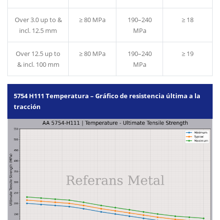
Over 3.0 up to &
≥ 80 MPa
190–240
≥ 18
incl. 12.5 mm
MPa
Over 12.5 up to
≥ 80 MPa
190–240
≥ 19
& incl. 100 mm
MPa
5754 H111 Temperatura – Gráfico de resistencia última a la
tracción