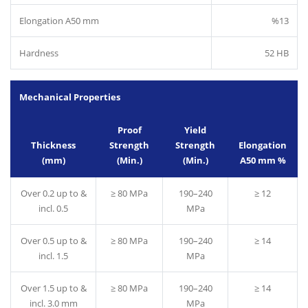
Elongation A50 mm
%13
Hardness
52 HB
Mechanical Properties
Proof
Yield
Thickness
Strength
Strength
Elongation
(mm)
(Min.)
(Min.)
A50 mm %
Over 0.2 up to &
≥ 80 MPa
190–240
≥ 12
incl. 0.5
MPa
Over 0.5 up to &
≥ 80 MPa
190–240
≥ 14
incl. 1.5
MPa
Over 1.5 up to &
≥ 80 MPa
190–240
≥ 14
incl. 3.0 mm
MPa