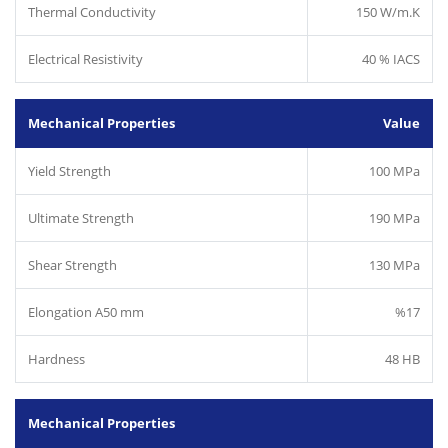
Thermal Conductivity
150 W/m.K
Electrical Resistivity
40 % IACS
Mechanical Properties
Value
Yield Strength
100 MPa
Ultimate Strength
190 MPa
Shear Strength
130 MPa
Elongation A50 mm
%17
Hardness
48 HB
Mechanical Properties