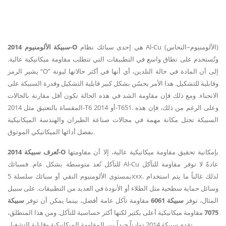
هي إحدى سبائك نظام Al-Cu (الألومنيوم–النحاس)
سبيكة الألومنيوم 2014-O
وتُستخدم على نطاق واسع في التطبيقات التي تتطلب مقاومة ميكانيكية عالية.
يشير الرمز “O” إلى أن المادة في حالة التلدين، أي أنها في أكثر حالاتها ليونة
وقابلية للتشكيل. هذا الأمر يحسّن بشكل كبير قابلية التشكيل وقدرة السبيكة على
الانحناء. ومع ذلك فإن مقاومة الشد في هذه الحالة تكون أقل مقارنة بالحالات
المقساة بالتعتيق مثل 2014-T6 أو 2014-T651. وعلى الرغم من ذلك، فإن هذه
السبيكة تحتل مكانة مهمة في مجالات صناعة الطيران والهندسة الميكانيكية
بفضل أدائها الميكانيكي الموثوق.
بإمكانية تحقيق مقاومة ميكانيكية عالية، إلا أن مقاومتها
تُعرف سبيكة 2014-O
للتآكل تُعد متوسطة بشكل عام. فسبائك Al-Cu عادةً لا توفر مقاومة للتآكل
بمستوى الألومنيوم النقي أو سبائك سلسلة 5xxx. لذلك غالباً ما يتم استخدام
وسائل حماية سطحية مثل الطلاء أو الأنودة في العديد من التطبيقات. على سبيل
المثال، توفر
سبيكة 6061
مقاومة تآكل عامة أفضل، بينما يمكن أن توفر
سبيكة
7075
مقاومة ميكانيكية أعلى بكثير لكنها أكثر حساسية للتآكل. ومن هذا المنطلق،
تقدم سبيكة 2014 توازناً جيداً بين المقاومة الميكانيكية وقابلية التشغيل.