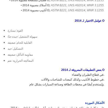
ASTM B221, UNS A92014, WNR 3.1255.
قضبان مسطحة مصبوبة 2014 O;
•
ASTM B221, UNS A92014, WNR 3.1255.
أسلاك مصبوبة 2014 O;
•
ASTM B221, UNS A92014, WNR 3.1255.
أنابيب مصبوبة 2014 O;
•
عوامل الاختيار لـ 2014 O
القوة:
ممتازة
سهولة التشغيل:
جيدة جدًا
القابلية للحام:
ضعيفة
التشكيل:
جيد
مقاومة التآكل:
ضعيفة
المعالجة الحرارية: نعم
بعض التطبيقات المعروفة لـ 2014 O
في قطاع الطيران والفضاء،

في خطوط الأنابيب وكذلك كمعدات للشاحنات والآلات،

الأشكال الموردة
يتم إنتاج/توريد 2014 O على شكل لوح/صفائح، قضبان مستديرة/مسطحة وأنابيب/