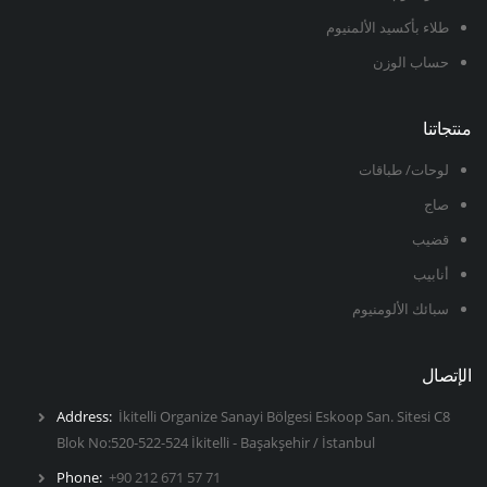
طلاء بأكسيد الألمنيوم
حساب الوزن
منتجاتنا
لوحات/ طباقات
صاج
قضيب
أنابيب
سبائك الألومنيوم
الإتصال
Address:
İkitelli Organize Sanayi Bölgesi Eskoop San. Sitesi C8
Blok No:520-522-524 İkitelli - Başakşehir / İstanbul
Phone:
+90 212 671 57 71