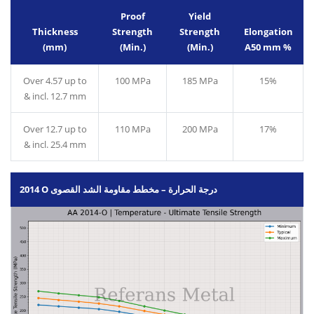
Proof
Yield
Thickness
Strength
Strength
Elongation
(mm)
(Min.)
(Min.)
A50 mm %
Over 4.57 up to
100 MPa
185 MPa
15%
& incl. 12.7 mm
Over 12.7 up to
110 MPa
200 MPa
17%
& incl. 25.4 mm
2014 O درجة الحرارة – مخطط مقاومة الشد القصوى