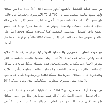
من حيث قابلية التشغيل بالقطع
، تُظهر سبيكة 2014 أداءً جيداً جداً بين سبائك
الألومنيوم. وخصوصاً في حالتي T6 أو T651 فإنها تتمتع بقابلية تشغيل ممتازة
وتُستخدم كثيراً في عمليات التصنيع الآلي. أما في حالة O فإن بنيتها الأكثر ليونة
تسهّل عمليات التشكيل والانحناء. وتوفر هذه الخاصية ميزة مهمة عند تصنيع
القطع ذات الأشكال الهندسية المعقدة. كما تُستخدم
سبيكة 2024
أيضاً على
نطاق واسع في تطبيقات الطيران، إلا أن سبيكة 2014 غالباً ما توفر قابلية تشغيل
أفضل.
من حيث السلوك الاهتزازي والاستجابة الميكانيكية
، توفر سبيكة 2014 صلابة
عالية وقدرة جيدة على تحمل الأحمال. وهذا يجعلها مناسبة للتطبيقات التي
تتعرض لأحمال ديناميكية مرتفعة. وتُستخدم هذه السبيكة بشكل شائع في الهياكل
الإنشائية للطائرات، ووصلات التثبيت، والمسامير عالية المقاومة، وأجزاء الآلات.
وبالمقارنة، فإن السبائك البحرية مثل
سبيكة 5083
توفر مقاومة تآكل أعلى، لكنها
لا تقدم نفس مستوى المقاومة الميكانيكية الذي توفره سبيكة 2014.
من حيث قابلية اللحام
، فإن سبيكة 2014 تمتلك قابلية لحام محدودة، وغالباً ما يتم
تفضيل التثبيت الميكانيكي أو البرشمة. وكما هو الحال مع معظم سبائك Al-Cu،
فإنها قد تكون عرضة للتشقق بعد اللحام. ومع ذلك، قد يكون اللحام ممكناً في