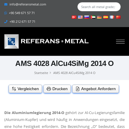
info@referansmetal.com
+90 549 671 57 71
+90 212 671 57 71
AMS 4028 AlCu4SiMg 2014 O
Startseite
AMS 4028 AlCu4SiMg 2014 O
Vergleichen
Drucken
Angebot Anfordern
Die Aluminiumlegierung 2014-O
gehört zur Al-Cu-Legierungsfamilie
(Aluminium-Kupfer) und wird häufig in Anwendungen eingesetzt, die
eine hohe Festigkeit erfordern. Die Bezeichnung „O“ bedeutet, dass