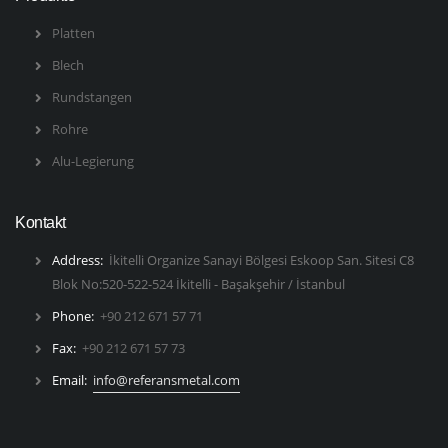
Platten
Blech
Rundstangen
Rohre
Alu-Legierung
Kontakt
Address:
İkitelli Organize Sanayi Bölgesi Eskoop San. Sitesi C8
Blok No:520-522-524 İkitelli - Başakşehir / İstanbul
Phone:
+90 212 671 57 71
Fax:
+90 212 671 57 73
Email:
info@referansmetal.com