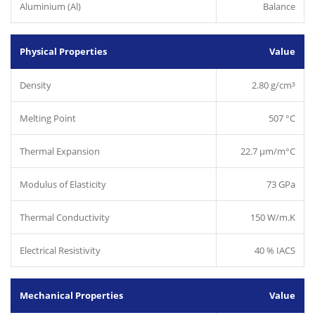
Aluminium (Al)
Balance
Physical Properties
Value
Density
2.80 g/cm³
Melting Point
507 °C
Thermal Expansion
22.7 µm/m°C
Modulus of Elasticity
73 GPa
Thermal Conductivity
150 W/m.K
Electrical Resistivity
40 % IACS
Mechanical Properties
Value