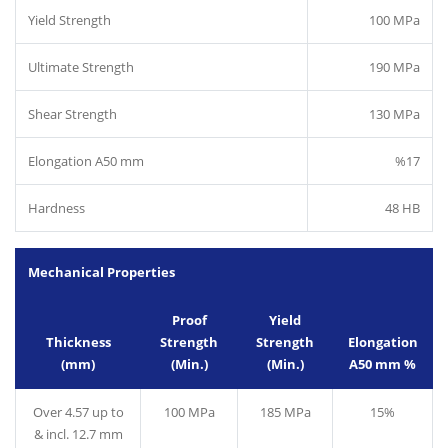
Yield Strength
100 MPa
Ultimate Strength
190 MPa
Shear Strength
130 MPa
Elongation A50 mm
%17
Hardness
48 HB
Mechanical Properties
Proof
Yield
Thickness
Strength
Strength
Elongation
(mm)
(Min.)
(Min.)
A50 mm %
Over 4.57 up to
100 MPa
185 MPa
15%
& incl. 12.7 mm