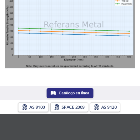
Catálogo en línea
AS 9100
SPACE 2009
AS 9120