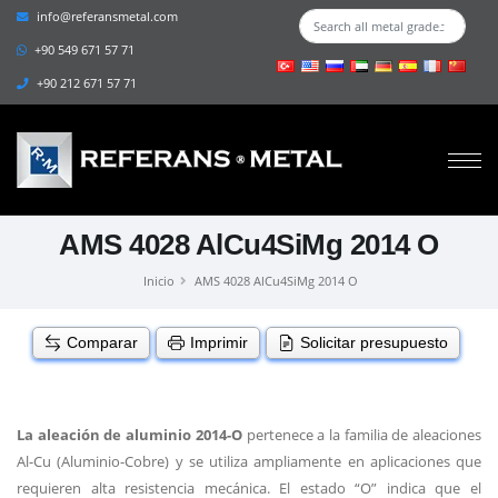
info@referansmetal.com
+90 549 671 57 71
+90 212 671 57 71
AMS 4028 AlCu4SiMg 2014 O
Inicio
AMS 4028 AlCu4SiMg 2014 O
Comparar
Imprimir
Solicitar presupuesto
La aleación de aluminio 2014-O
pertenece a la familia de aleaciones
Al-Cu (Aluminio-Cobre) y se utiliza ampliamente en aplicaciones que
requieren alta resistencia mecánica. El estado “O” indica que el