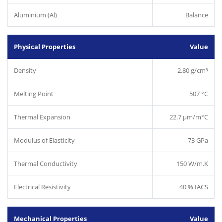
Aluminium (Al)
Balance
Physical Properties
Value
Density
2.80 g/cm³
Melting Point
507 °C
Thermal Expansion
22.7 µm/m°C
Modulus of Elasticity
73 GPa
Thermal Conductivity
150 W/m.K
Electrical Resistivity
40 % IACS
Mechanical Properties
Value