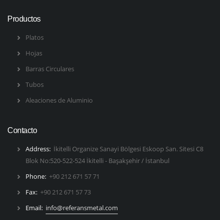
Productos
Platos
Hojas
Barras Circulares
Tubos
Aleaciones de Aluminio
Contacto
Address:
İkitelli Organize Sanayi Bölgesi Eskoop San. Sitesi C8
Blok No:520-522-524 İkitelli - Başakşehir / İstanbul
Phone:
+90 212 671 57 71
Fax:
+90 212 671 57 73
Email:
info@referansmetal.com