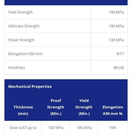
Yield Strength
100 MPa
Ultimate Strength
190 MPa
Shear Strength
130 MPa
Elongation A50 mm
%17
Hardness
48 HB
Mechanical Properties
Proof
Yield
Thickness
Strength
Strength
Elongation
(mm)
(Min.)
(Min.)
A50 mm %
Over 4.57 up to
100 MPa
185 MPa
15%