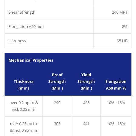
Shear Strength
240 MPa
Elongation A50 mm
8%
Hardness
95 HB
Mechanical Properties
Proof
Yield
Thickness
Strength
Strength
Elongation
(mm)
(Min.)
(Min.)
A50 mm %
over 0,2 up to &
290
435
10% - 15%
incl. 0,25 mm
over 0,25 up to
305
441
10% - 15%
& incl. 0,35 mm