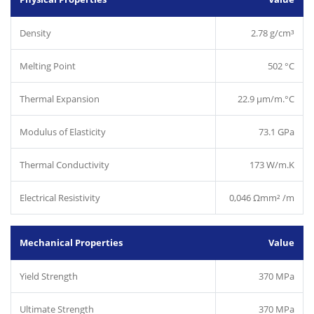
Density
2.78 g/cm³
Melting Point
502 °C
Thermal Expansion
22.9 µm/m.°C
Modulus of Elasticity
73.1 GPa
Thermal Conductivity
173 W/m.K
Electrical Resistivity
0,046 Ωmm² /m
Mechanical Properties
Value
Yield Strength
370 MPa
Ultimate Strength
370 MPa