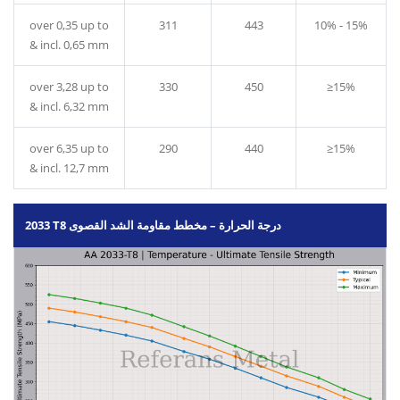
over 0,35 up to
311
443
10% - 15%
& incl. 0,65 mm
over 3,28 up to
330
450
≥15%
& incl. 6,32 mm
over 6,35 up to
290
440
≥15%
& incl. 12,7 mm
2033 T8 درجة الحرارة – مخطط مقاومة الشد القصوى