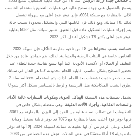
من حيث قابلية التشغيل، تتمتع 2033 T8 بـ
خصائص جيدة لإزالة الرايش
، مما
يسمح بالحصول على جودة سطح عالية في عمليات التصنيع باستخدام الحاسب
الآلي. بالمقارنة مع سبيكة 6061، فإنها توفر قوة أعلى مع سهولة تشغيل
مماثلة. ومع ذلك، فإن قابليتها للثني والتشكيل محدودة بسبب حالة T8، لذلك
يتم إجراء عمليات التشكيل عادة قبل التعتيق. تتميز سبائك مثل 5052 بقابلية
تشكيل أفضل، لكن 2033 T8 توفر قوة أعلى بكثير.
حساسة بسبب محتواها من
من ناحية مقاومة التآكل، فإن سبيكة 2033 T8
النحاس
، خاصة في البيئات الرطبة والعدوانية. لذلك، يتم حمايتها عادة من خلال
التغليف أو الطلاء أو الأكسدة الأنودية. كما أنها تتمتع بقابلية جيدة للطلاء عند
تحضير السطح بشكل مناسب. قابلية اللحام محدودة، كما هو الحال في سبائك
السلسلة 2xxx، بسبب خطر حدوث تشققات بعد اللحام. لذلك، يتم استخدام
طرق التثبيت الميكانيكية مثل البرشمة والربط بالمسامير بشكل أكثر شيوعًا.
تشمل تطبيقات هذه السبيكة
الهياكل الجوية، ومكونات السيارات عالية الأداء،
والمعدات الدفاعية، وأجزاء الآلات الدقيقة
. وهي مفضلة بشكل خاص في
التطبيقات التي تتطلب نسبة عالية من القوة إلى الوزن. بالمقارنة مع 6061،
فإنها توفر قوة أعلى، بينما بالمقارنة مع 7075 قد توفر قابلية تشغيل ومتانة
أفضل. وعلى الرغم من أن لها تطبيقات مماثلة لسبيكة 2024، إلا أنها قد توفر
أداءً محسّنًا في بعض الحالات. تجعل هذه الخصائص من 2033 T8 مادة بديلة