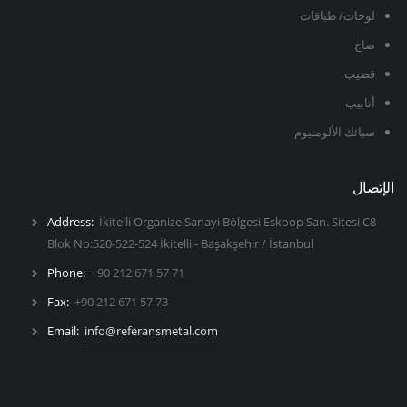
لوحات/ طباقات
صاج
قضيب
أنابيب
سبائك الألومنيوم
الإتصال
Address:
İkitelli Organize Sanayi Bölgesi Eskoop San. Sitesi C8
Blok No:520-522-524 İkitelli - Başakşehir / İstanbul
Phone:
+90 212 671 57 71
Fax:
+90 212 671 57 73
Email:
info@referansmetal.com