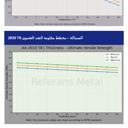
2033 T8 السماكة – مخطط مقاومة الشد القصوى