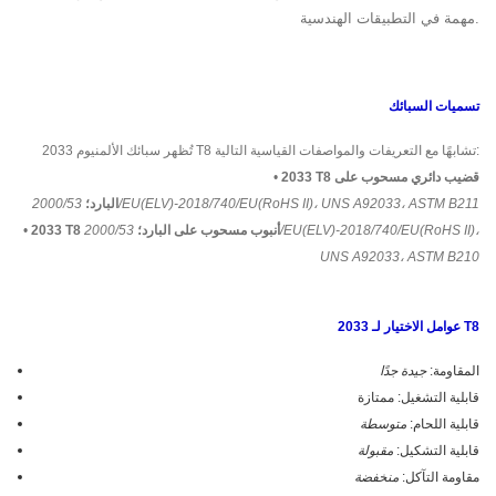
مهمة في التطبيقات الهندسية.
تسميات السبائك
تُظهر سبائك الألمنيوم 2033 T8 تشابهًا مع التعريفات والمواصفات القياسية التالية:
2033 T8 قضيب دائري مسحوب على
•
2000/53/EU(ELV)-2018/740/EU(RoHS II)، UNS A92033، ASTM B211
البارد؛
2033 T8 أنبوب مسحوب على البارد؛
2000/53/EU(ELV)-2018/740/EU(RoHS II)،
•
UNS A92033، ASTM B210
عوامل الاختيار لـ 2033 T8
المقاومة:
جيدة جدًا
قابلية التشغيل: ممتازة
قابلية اللحام:
متوسطة
قابلية التشكيل:
مقبولة
مقاومة التآكل:
منخفضة