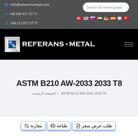
info@referansmetal.com
+90 549 671 57 71
+90 212 671 57 71
ASTM B210 AW-2033 2033 T8
ASTM B210 AW-2033 2033 T8
الصفحة الرئيسية
طلب عرض سعر
طباعة
مقارنة