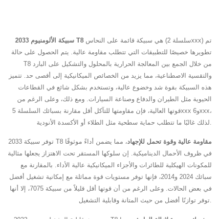
هي سبيكة قائمة على النحاس (سلسلة 2xxx) تم
سبيكة الألومنيوم 2033 T8
تطويرها خصيصًا للتطبيقات التي تتطلب مقاومة عالية. يتم الحصول على حالة
T8 من خلال الجمع بين المعالجة الحرارية بالمحلول والتشكيل على البارد
والتقسية الاصطناعية، مما يزيد من الخصائص الميكانيكية إلى أقصى حد. تتميز
هذه السبيكة بقوة شد وخضوع عالية، وتستخدم بشكل شائع في القطاعات
الحيوية مثل الطيران والدفاع وصناعة السيارات. ومع ذلك، وعلى الرغم من
قوتها العالية، فإن مقاومتها للتآكل أقل مقارنة بسبائك السلسلة 5xxx و6xxx،
لذلك غالبًا ما تتطلب حماية سطحية مثل الطلاء أو الأكسدة الأنودية.
مقاومة عالية وقوة تحمل للإجهاد
، مما يضمن أداءً موثوقًا
توفر سبيكة 2033 T8
في ظروف الأحمال الديناميكية. إن سلوكها المستقر تحت الاهتزاز يجعلها مثالية
للمكونات الهيكلية للطائرات والأجزاء الميكانيكية عالية الأداء. بالمقارنة مع
سبائك 2024 و2014، فإنها توفر مستويات قوة مماثلة مع إمكانية تشغيل أفضل
في بعض الحالات. وعلى الرغم من أن قوتها أقل قليلاً من سبيكة 7075، إلا أنها
توفر توازنًا أفضل من حيث المتانة وقابلية التشغيل.