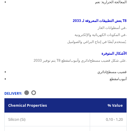
المعالجة الحرارية: نعم
بعض التطبيقات المعروفة لـ 2033 T8
في أسطوانات الغاز،
في المكونات الكهربائية والإلكترونية،
يُستخدم أيضًا في إنتاج البراغي والصواميل.
الأشكال المتوفرة
يتم توفير 2033 T8 على شكل قضيب مسطح/دائري وأنبوب/مقطع.
قضيب مسطح/دائري
أنبوب/مقطع
DELIVERY:
Chemical Properties
% Value
Silicon (Si)
0,10 - 1,20