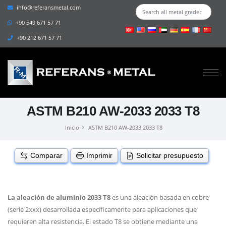
info@referansmetal.com
+90 549 671 57 71
+90 212 671 57 71
ASTM B210 AW-2033 2033 T8
Inicio
ASTM B210 AW-2033 2033 T8
Comparar
Imprimir
Solicitar presupuesto
La aleación de aluminio 2033 T8
es una aleación basada en cobre
(serie 2xxx) desarrollada específicamente para aplicaciones que
requieren alta resistencia. El estado T8 se obtiene mediante una