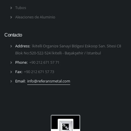
Tubos
Aleaciones de Aluminio
Contacto
Address:
İkitelli Organize Sanayi Bölgesi Eskoop San. Sitesi C8
Blok No:520-522-524 İkitelli - Başakşehir / İstanbul
Phone:
+90 212 671 57 71
Fax:
+90 212 671 57 73
Email:
info@referansmetal.com