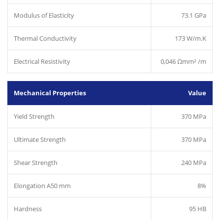
Modulus of Elasticity
73.1 GPa
Thermal Conductivity
173 W/m.K
Electrical Resistivity
0,046 Ωmm² /m
Mechanical Properties
Value
Yield Strength
370 MPa
Ultimate Strength
370 MPa
Shear Strength
240 MPa
Elongation A50 mm
8%
Hardness
95 HB