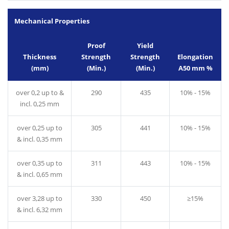
Mechanical Properties
Proof
Yield
Thickness
Strength
Strength
Elongation
(mm)
(Min.)
(Min.)
A50 mm %
over 0,2 up to &
290
435
10% - 15%
incl. 0,25 mm
over 0,25 up to
305
441
10% - 15%
& incl. 0,35 mm
over 0,35 up to
311
443
10% - 15%
& incl. 0,65 mm
over 3,28 up to
330
450
≥15%
& incl. 6,32 mm