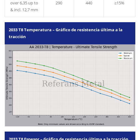
over 6,35 up to
290
440
≥15%
& incl. 12,7 mm
2033 T8 Temperatura – Gráfico de resistencia última a la
tracción
2033 T8 Espesor – Gráfico de resistencia última a la tracción