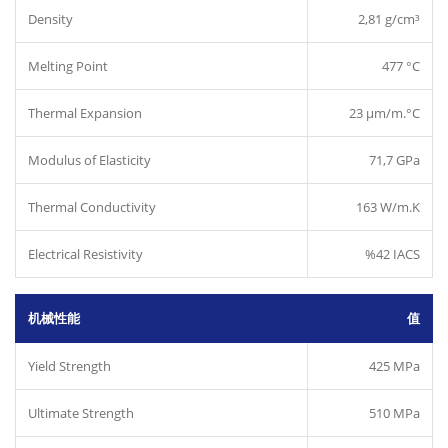
Density
2,81 g/cm³
Melting Point
477 °C
Thermal Expansion
23 µm/m.°C
Modulus of Elasticity
71,7 GPa
Thermal Conductivity
163 W/m.K
Electrical Resistivity
%42 IACS
机械性能
值
Yield Strength
425 MPa
Ultimate Strength
510 MPa