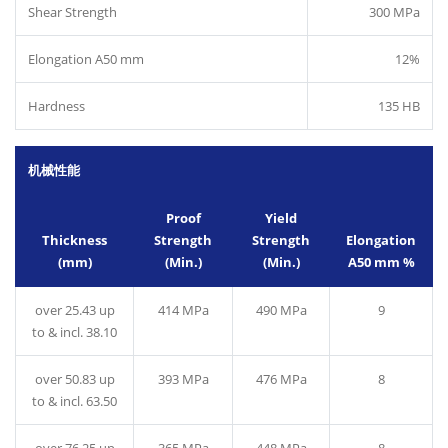
Shear Strength
300 MPa
Elongation A50 mm
12%
Hardness
135 HB
机械性能
Proof
Yield
Thickness
Strength
Strength
Elongation
(mm)
(Min.)
(Min.)
A50 mm %
over 25.43 up
414 MPa
490 MPa
9
to & incl. 38.10
over 50.83 up
393 MPa
476 MPa
8
to & incl. 63.50
over 76.25 up
365 MPa
448 MPa
8