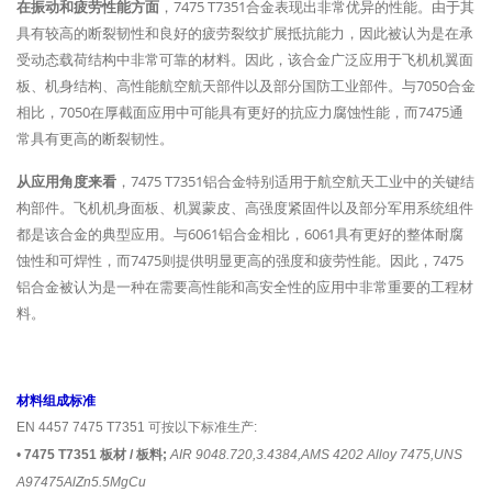
在振动和疲劳性能方面
，7475 T7351合金表现出非常优异的性能。由于其
具有较高的断裂韧性和良好的疲劳裂纹扩展抵抗能力，因此被认为是在承
受动态载荷结构中非常可靠的材料。因此，该合金广泛应用于飞机机翼面
板、机身结构、高性能航空航天部件以及部分国防工业部件。与7050合金
相比，7050在厚截面应用中可能具有更好的抗应力腐蚀性能，而7475通
常具有更高的断裂韧性。
从应用角度来看
，7475 T7351铝合金特别适用于航空航天工业中的关键结
构部件。飞机机身面板、机翼蒙皮、高强度紧固件以及部分军用系统组件
都是该合金的典型应用。与6061铝合金相比，6061具有更好的整体耐腐
蚀性和可焊性，而7475则提供明显更高的强度和疲劳性能。因此，7475
铝合金被认为是一种在需要高性能和高安全性的应用中非常重要的工程材
料。
材料组成标准
EN 4457 7475 T7351 可按以下标准生产:
•
7475 T7351 板材 / 板料;
AIR 9048.720,3.4384,AMS 4202 Alloy 7475,UNS
A97475AlZn5.5MgCu