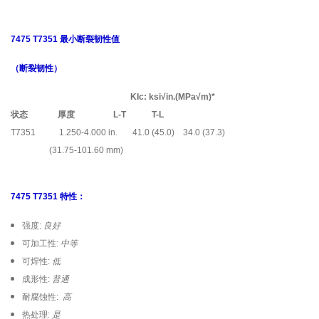
7475 T7351 最小断裂韧性值
（断裂韧性）
KIc: ksi√in.(MPa√m)*
状态 厚度 L-T T-L
T7351 1.250-4.000 in. 41.0 (45.0) 34.0 (37.3)
(31.75-101.60 mm)
7475 T7351 特性：
强度:
良好
可加工性:
中等
可焊性:
低
成形性:
普通
耐腐蚀性:
高
热处理:
是