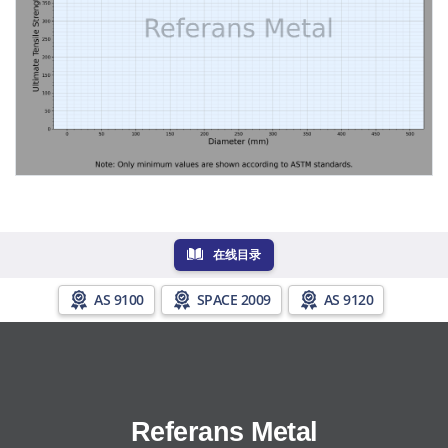
在线目录
AS 9100
SPACE 2009
AS 9120
Referans Metal