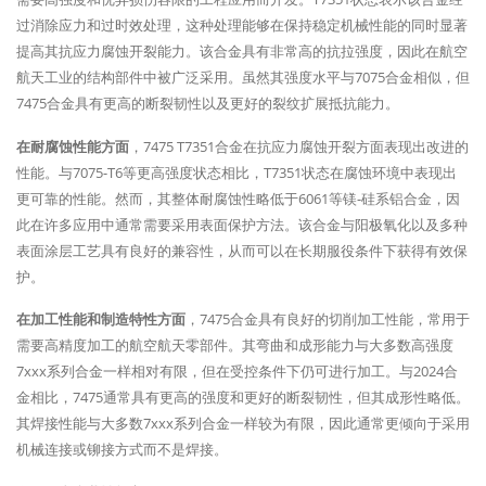
过消除应力和过时效处理，这种处理能够在保持稳定机械性能的同时显著
提高其抗应力腐蚀开裂能力。该合金具有非常高的抗拉强度，因此在航空
航天工业的结构部件中被广泛采用。虽然其强度水平与7075合金相似，但
7475合金具有更高的断裂韧性以及更好的裂纹扩展抵抗能力。
在耐腐蚀性能方面
，7475 T7351合金在抗应力腐蚀开裂方面表现出改进的
性能。与7075-T6等更高强度状态相比，T7351状态在腐蚀环境中表现出
更可靠的性能。然而，其整体耐腐蚀性略低于6061等镁-硅系铝合金，因
此在许多应用中通常需要采用表面保护方法。该合金与阳极氧化以及多种
表面涂层工艺具有良好的兼容性，从而可以在长期服役条件下获得有效保
护。
在加工性能和制造特性方面
，7475合金具有良好的切削加工性能，常用于
需要高精度加工的航空航天零部件。其弯曲和成形能力与大多数高强度
7xxx系列合金一样相对有限，但在受控条件下仍可进行加工。与2024合
金相比，7475通常具有更高的强度和更好的断裂韧性，但其成形性略低。
其焊接性能与大多数7xxx系列合金一样较为有限，因此通常更倾向于采用
机械连接或铆接方式而不是焊接。