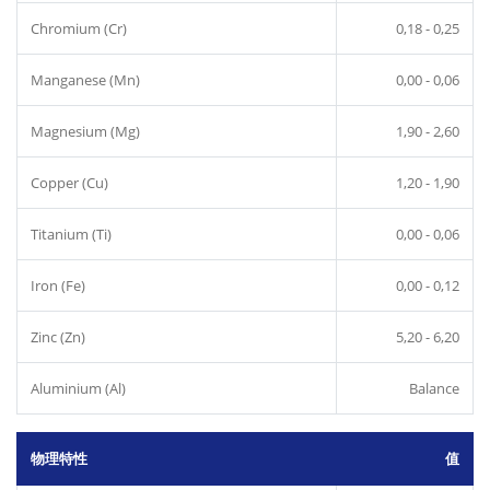
Chromium (Cr)
0,18 - 0,25
Manganese (Mn)
0,00 - 0,06
Magnesium (Mg)
1,90 - 2,60
Copper (Cu)
1,20 - 1,90
Titanium (Ti)
0,00 - 0,06
Iron (Fe)
0,00 - 0,12
Zinc (Zn)
5,20 - 6,20
Aluminium (Al)
Balance
物理特性
值