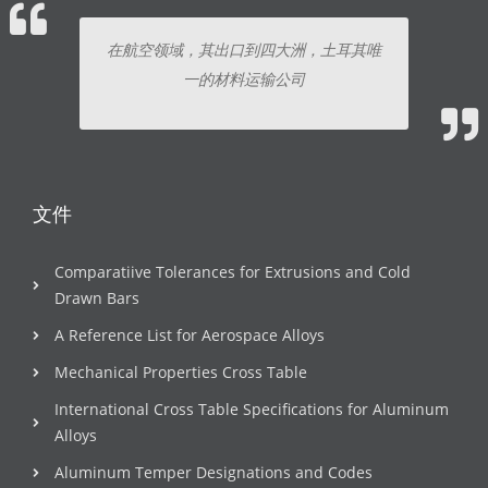
在航空领域，其出口到四大洲，土耳其唯
一的材料运输公司
文件
Comparatiive Tolerances for Extrusions and Cold
Drawn Bars
A Reference List for Aerospace Alloys
Mechanical Properties Cross Table
International Cross Table Specifications for Aluminum
Alloys
Aluminum Temper Designations and Codes