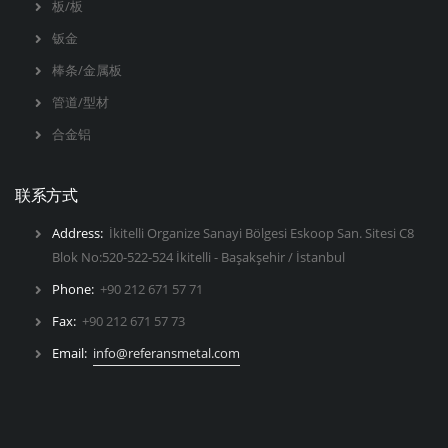
板/板
钣金
棒条/金属板
管道/型材
合金铝
联系方式
Address:
İkitelli Organize Sanayi Bölgesi Eskoop San. Sitesi C8
Blok No:520-522-524 İkitelli - Başakşehir / İstanbul
Phone:
+90 212 671 57 71
Fax:
+90 212 671 57 73
Email:
info@referansmetal.com