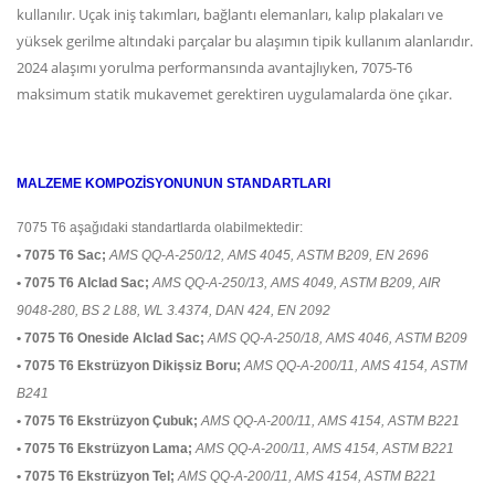
kullanılır. Uçak iniş takımları, bağlantı elemanları, kalıp plakaları ve
yüksek gerilme altındaki parçalar bu alaşımın tipik kullanım alanlarıdır.
2024 alaşımı yorulma performansında avantajlıyken, 7075-T6
maksimum statik mukavemet gerektiren uygulamalarda öne çıkar.
MALZEME KOMPOZİSYONUNUN STANDARTLARI
7075 T6 aşağıdaki standartlarda olabilmektedir:
• 7075 T6 Sac;
AMS QQ-A-250/12, AMS 4045, ASTM B209, EN 2696
• 7075 T6 Alclad Sac;
AMS QQ-A-250/13, AMS 4049, ASTM B209, AIR
9048-280, BS 2 L88, WL 3.4374, DAN 424, EN 2092
• 7075 T6 Oneside Alclad Sac;
AMS QQ-A-250/18, AMS 4046, ASTM B209
• 7075 T6 Ekstrüzyon Dikişsiz Boru;
AMS QQ-A-200/11, AMS 4154, ASTM
B241
• 7075 T6 Ekstrüzyon Çubuk;
AMS QQ-A-200/11, AMS 4154, ASTM B221
• 7075 T6 Ekstrüzyon Lama;
AMS QQ-A-200/11, AMS 4154, ASTM B221
• 7075 T6 Ekstrüzyon Tel;
AMS QQ-A-200/11, AMS 4154, ASTM B221