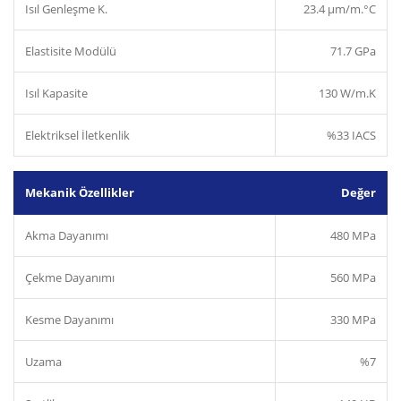
Isıl Genleşme K.
23.4 µm/m.°C
Elastisite Modülü
71.7 GPa
Isıl Kapasite
130 W/m.K
Elektriksel İletkenlik
%33 IACS
Mekanik Özellikler
Değer
Akma Dayanımı
480 MPa
Çekme Dayanımı
560 MPa
Kesme Dayanımı
330 MPa
Uzama
%7