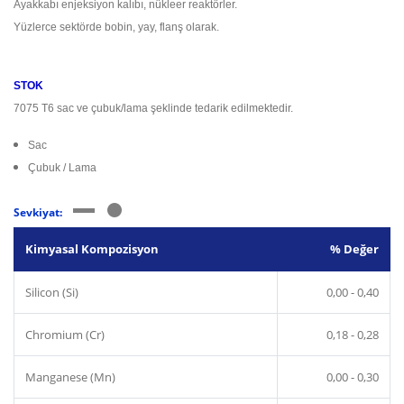
Ayakkabı enjeksiyon kalıbı, nükleer reaktörler.
Yüzlerce sektörde bobin, yay, flanş olarak.
STOK
7075 T6 sac ve çubuk/lama şeklinde tedarik edilmektedir.
Sac
Çubuk / Lama
Sevkiyat:
Kimyasal Kompozisyon
% Değer
Silicon (Si)
0,00 - 0,40
Chromium (Cr)
0,18 - 0,28
Manganese (Mn)
0,00 - 0,30