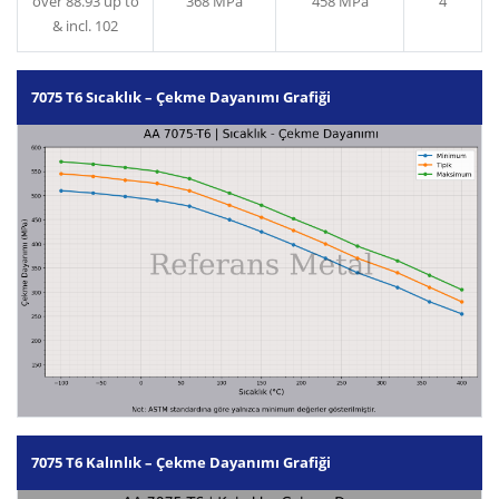
over 88.93 up to
368 MPa
458 MPa
4
& incl. 102
7075 T6 Sıcaklık – Çekme Dayanımı Grafiği
7075 T6 Kalınlık – Çekme Dayanımı Grafiği