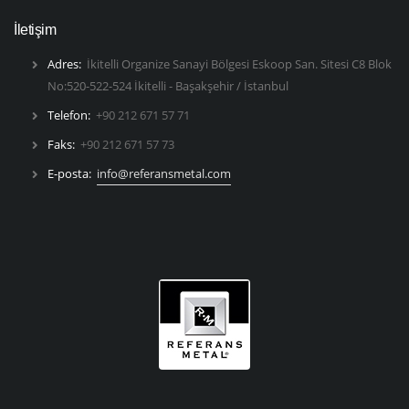
İletişim
Adres:
İkitelli Organize Sanayi Bölgesi Eskoop San. Sitesi C8 Blok
No:520-522-524 İkitelli - Başakşehir / İstanbul
Telefon:
+90 212 671 57 71
Faks:
+90 212 671 57 73
E-posta:
info@referansmetal.com