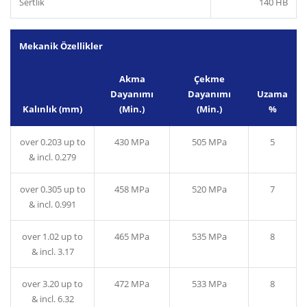
Sertlik
140 HB
Mekanik Özellikler
Akma
Çekme
Dayanımı
Dayanımı
Uzama
Kalınlık (mm)
(Min.)
(Min.)
%
over 0.203 up to
430 MPa
505 MPa
5
& incl. 0.279
over 0.305 up to
458 MPa
520 MPa
7
& incl. 0.991
over 1.02 up to
465 MPa
535 MPa
8
& incl. 3.17
over 3.20 up to
472 MPa
533 MPa
8
& incl. 6.32