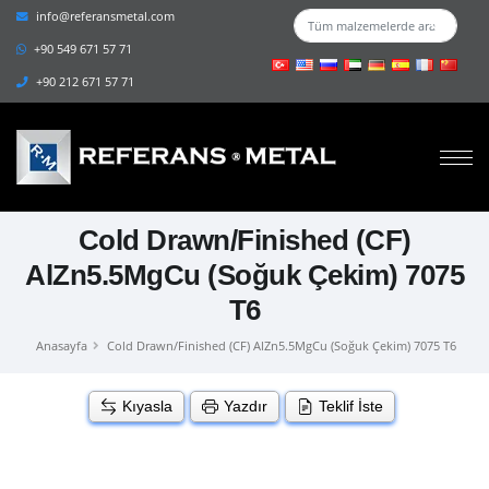
info@referansmetal.com
+90 549 671 57 71
+90 212 671 57 71
Cold Drawn/Finished (CF)
AlZn5.5MgCu (Soğuk Çekim) 7075
T6
Anasayfa
Cold Drawn/Finished (CF) AlZn5.5MgCu (Soğuk Çekim) 7075 T6
Kıyasla
Yazdır
Teklif İste