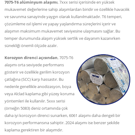
7075-T6 alüminyum alaşımı
, 7xxx serisi içerisinde en yüksek
mukavemet değerlerine sahip alaşımlardan biridir ve özellikle havacılık
ve savunma sanayinde yaygın olarak kullanılmaktadır. T6 temperi,
çözümleme ısıl işlemi ve yapay yaşlandırma süreçlerini içerir ve
alaşımın maksimum mukavemet seviyesine ulaşmasını sağlar. Bu
temper durumunda alaşım yüksek sertlik ve dayanım kazanırken
sünekliği önemli ölçüde azalır.
Korozyon direnci açısından
, 7075-T6
alaşımı orta seviyede performans
gösterir ve özellikle gerilim korozyon
çatlağına (SCC) karşı hassastır. Bu
nedenle genellikle anodizasyon, boya
veya Alclad kaplama gibi yüzey koruma
yöntemleri ile kullanılır. 5xxx serisi
(örneğin 5083) deniz ortamında çok
daha iyi korozyon direnci sunarken, 6061 alaşımı daha dengeli bir
korozyon performansına sahiptir. 2024 alaşımı ise benzer şekilde
kaplama gerektiren bir alaşımdır.