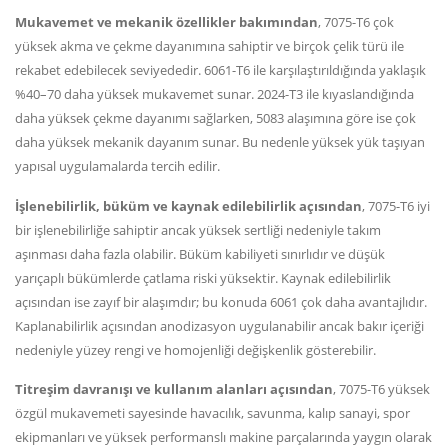
Mukavemet ve mekanik özellikler bakımından
, 7075-T6 çok
yüksek akma ve çekme dayanımına sahiptir ve birçok çelik türü ile
rekabet edebilecek seviyededir. 6061-T6 ile karşılaştırıldığında yaklaşık
%40–70 daha yüksek mukavemet sunar. 2024-T3 ile kıyaslandığında
daha yüksek çekme dayanımı sağlarken, 5083 alaşımına göre ise çok
daha yüksek mekanik dayanım sunar. Bu nedenle yüksek yük taşıyan
yapısal uygulamalarda tercih edilir.
İşlenebilirlik, büküm ve kaynak edilebilirlik açısından
, 7075-T6 iyi
bir işlenebilirliğe sahiptir ancak yüksek sertliği nedeniyle takım
aşınması daha fazla olabilir. Büküm kabiliyeti sınırlıdır ve düşük
yarıçaplı bükümlerde çatlama riski yüksektir. Kaynak edilebilirlik
açısından ise zayıf bir alaşımdır; bu konuda 6061 çok daha avantajlıdır.
Kaplanabilirlik açısından anodizasyon uygulanabilir ancak bakır içeriği
nedeniyle yüzey rengi ve homojenliği değişkenlik gösterebilir.
Titreşim davranışı ve kullanım alanları açısından
, 7075-T6 yüksek
özgül mukavemeti sayesinde havacılık, savunma, kalıp sanayi, spor
ekipmanları ve yüksek performanslı makine parçalarında yaygın olarak