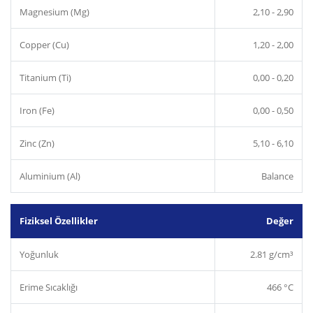
Magnesium (Mg)
2,10 - 2,90
Copper (Cu)
1,20 - 2,00
Titanium (Ti)
0,00 - 0,20
Iron (Fe)
0,00 - 0,50
Zinc (Zn)
5,10 - 6,10
Aluminium (Al)
Balance
Fiziksel Özellikler
Değer
Yoğunluk
2.81 g/cm³
Erime Sıcaklığı
466 °C