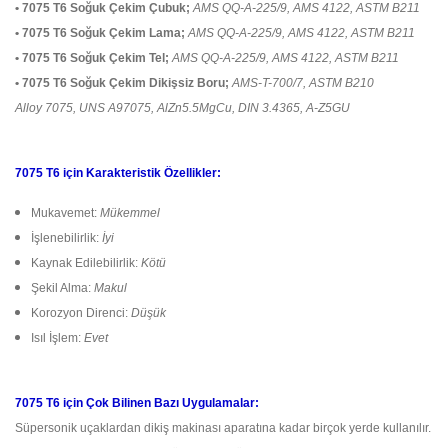
• 7075 T6 Soğuk Çekim Çubuk;
AMS QQ-A-225/9, AMS 4122, ASTM B211
• 7075 T6 Soğuk Çekim Lama;
AMS QQ-A-225/9, AMS 4122, ASTM B211
• 7075 T6 Soğuk Çekim Tel;
AMS QQ-A-225/9, AMS 4122, ASTM B211
• 7075 T6 Soğuk Çekim Dikişsiz Boru;
AMS-T-700/7, ASTM B210
Alloy 7075, UNS A97075, AlZn5.5MgCu, DIN 3.4365, A-Z5GU
7075 T6 için Karakteristik Özellikler:
Mukavemet:
Mükemmel
İşlenebilirlik:
İyi
Kaynak Edilebilirlik:
Kötü
Şekil Alma:
Makul
Korozyon Direnci:
Düşük
Isıl İşlem:
Evet
7075 T6 için Çok Bilinen Bazı Uygulamalar:
Süpersonik uçaklardan dikiş makinası aparatına kadar birçok yerde kullanılır.