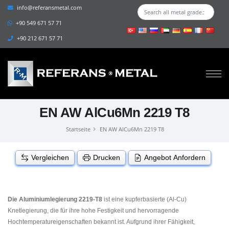
info@referansmetal.com
+90 549 671 57 71
+90 212 671 57 71
EN AW AlCu6Mn 2219 T8
Startseite
EN AW AlCu6Mn 2219 T8
Vergleichen
Drucken
Angebot Anfordern
Die Aluminiumlegierung 2219-T8
ist eine kupferbasierte (Al-Cu)
Knetlegierung, die für ihre hohe Festigkeit und hervorragende
Hochtemperatureigenschaften bekannt ist. Aufgrund ihrer Fähigkeit,