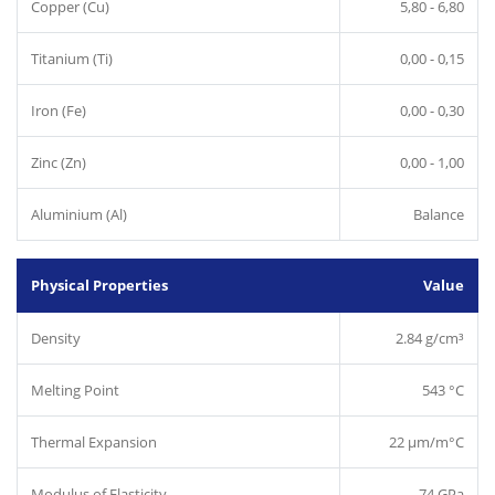
Copper (Cu)
5,80 - 6,80
Titanium (Ti)
0,00 - 0,15
Iron (Fe)
0,00 - 0,30
Zinc (Zn)
0,00 - 1,00
Aluminium (Al)
Balance
Physical Properties
Value
Density
2.84 g/cm³
Melting Point
543 °C
Thermal Expansion
22 µm/m°C
Modulus of Elasticity
74 GPa