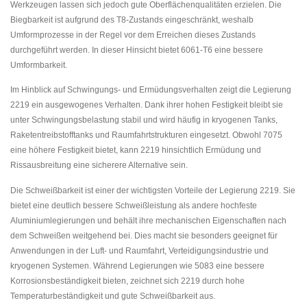
Werkzeugen lassen sich jedoch gute Oberflächenqualitäten erzielen. Die
Biegbarkeit ist aufgrund des T8-Zustands eingeschränkt, weshalb
Umformprozesse in der Regel vor dem Erreichen dieses Zustands
durchgeführt werden. In dieser Hinsicht bietet 6061-T6 eine bessere
Umformbarkeit.
Im Hinblick auf Schwingungs- und Ermüdungsverhalten zeigt die Legierung
2219 ein ausgewogenes Verhalten. Dank ihrer hohen Festigkeit bleibt sie
unter Schwingungsbelastung stabil und wird häufig in kryogenen Tanks,
Raketentreibstofftanks und Raumfahrtstrukturen eingesetzt. Obwohl 7075
eine höhere Festigkeit bietet, kann 2219 hinsichtlich Ermüdung und
Rissausbreitung eine sicherere Alternative sein.
Die Schweißbarkeit ist einer der wichtigsten Vorteile der Legierung 2219. Sie
bietet eine deutlich bessere Schweißleistung als andere hochfeste
Aluminiumlegierungen und behält ihre mechanischen Eigenschaften nach
dem Schweißen weitgehend bei. Dies macht sie besonders geeignet für
Anwendungen in der Luft- und Raumfahrt, Verteidigungsindustrie und
kryogenen Systemen. Während Legierungen wie 5083 eine bessere
Korrosionsbeständigkeit bieten, zeichnet sich 2219 durch hohe
Temperaturbeständigkeit und gute Schweißbarkeit aus.