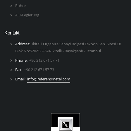
Rohre
Alu-Legierung
Kontakt
Address:
İkitelli Organize Sanayi Bölgesi Eskoop San. Sitesi C8
Blok No:520-522-524 İkitelli - Başakşehir / İstanbul
Phone:
+90 212 671 57 71
Fax:
+90 212 671 57 73
Email:
info@referansmetal.com