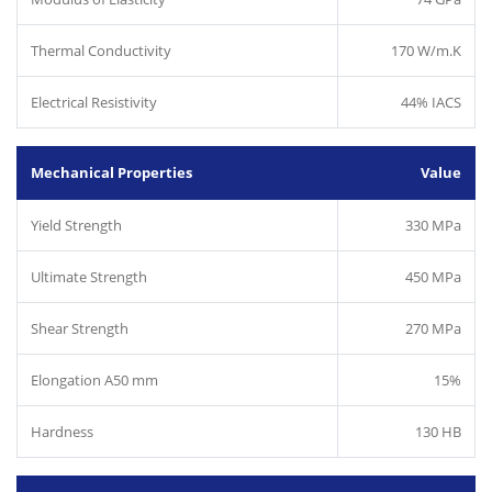
Thermal Conductivity
170 W/m.K
Electrical Resistivity
44% IACS
Mechanical Properties
Value
Yield Strength
330 MPa
Ultimate Strength
450 MPa
Shear Strength
270 MPa
Elongation A50 mm
15%
Hardness
130 HB