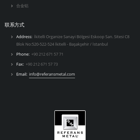
合金铝
联系方式
Address:
İkitelli Organize Sanayi Bölgesi Eskoop San. Sitesi C8
Blok No:520-522-524 İkitelli - Başakşehir / İstanbul
Phone:
+90 212 671 57 71
Fax:
+90 212 671 57 73
Email:
info@referansmetal.com