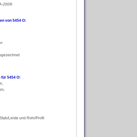
A-200/6
ten von 5454 O:
en
usgezeichnet
für 5454 O:
n,
en,
Stab/Leiste und Rohr/Profil