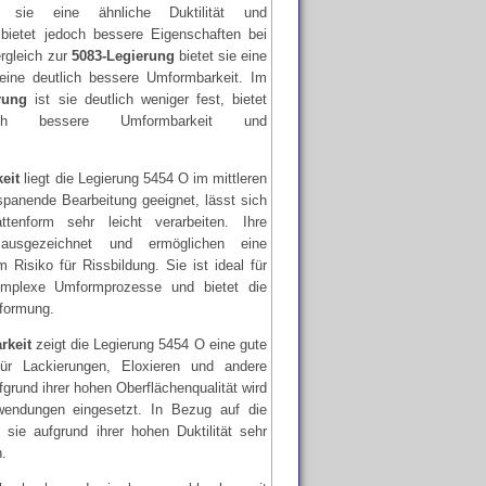
sie eine ähnliche Duktilität und
 bietet jedoch bessere Eigenschaften bei
rgleich zur
5083-Legierung
bietet sie eine
 eine deutlich bessere Umformbarkeit. Im
rung
ist sie deutlich weniger fest, bietet
ich bessere Umformbarkeit und
eit
liegt die Legierung 5454 O im mittleren
e spanende Bearbeitung geeignet, lässt sich
tenform sehr leicht verarbeiten. Ihre
usgezeichnet und ermöglichen eine
Risiko für Rissbildung. Sie ist ideal für
omplexe Umformprozesse und bietet die
mformung.
rkeit
zeigt die Legierung 5454 O eine gute
ür Lackierungen, Eloxieren und andere
rund ihrer hohen Oberflächenqualität wird
wendungen eingesetzt. In Bezug auf die
 sie aufgrund ihrer hohen Duktilität sehr
.