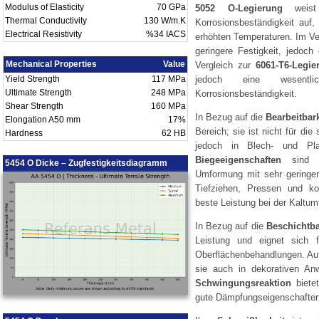
Modulus of Elasticity
70 GPa
5052 O-Legierung
weist 
Thermal Conductivity
130 W/m.K
Korrosionsbeständigkeit auf,
Electrical Resistivity
%34 IACS
erhöhten Temperaturen. Im Ve
geringere Festigkeit, jedoch
Mechanical Properties
Value
Vergleich zur
6061-T6-Legie
Yield Strength
117 MPa
jedoch eine wesentl
Ultimate Strength
248 MPa
Korrosionsbeständigkeit.
Shear Strength
160 MPa
In Bezug auf die
Bearbeitbark
Elongation A50 mm
17%
Bereich; sie ist nicht für di
Hardness
62 HB
jedoch in Blech- und Plat
Biegeeigenschaften
sind a
5454 O Dicke – Zugfestigkeitsdiagramm
Umformung mit sehr geringem 
Tiefziehen, Pressen und k
beste Leistung bei der Kaltu
In Bezug auf die
Beschichtba
Leistung und eignet sich f
Oberflächenbehandlungen. Aufg
sie auch in dekorativen An
Schwingungsreaktion
bietet
gute Dämpfungseigenschaften