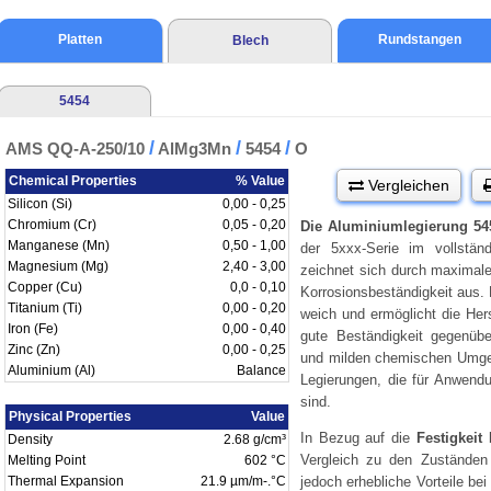
Platten
Rundstangen
Blech
5454
/
/
/
AMS QQ-A-250/10
AlMg3Mn
5454
O
Chemical Properties
% Value
Vergleichen
Silicon (Si)
0,00 - 0,25
Chromium (Cr)
0,05 - 0,20
Die Aluminiumlegierung 54
Manganese (Mn)
0,50 - 1,00
der 5xxx-Serie im vollstän
Magnesium (Mg)
2,40 - 3,00
zeichnet sich durch maximal
Copper (Cu)
0,0 - 0,10
Korrosionsbeständigkeit aus. 
Titanium (Ti)
0,00 - 0,20
weich und ermöglicht die Her
Iron (Fe)
0,00 - 0,40
gute Beständigkeit gegenübe
Zinc (Zn)
0,00 - 0,25
und milden chemischen Umge
Aluminium (Al)
Balance
Legierungen, die für Anwend
sind.
Physical Properties
Value
In Bezug auf die
Festigkeit
b
Density
2.68 g/cm³
Vergleich zu den Zuständen
Melting Point
602 °C
Thermal Expansion
21.9 µm/m-.°C
jedoch erhebliche Vorteile be