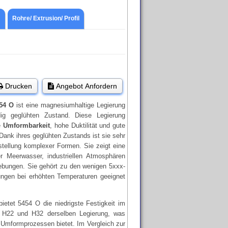
Rohre/ Extrusion/ Profil
Drucken
Angebot Anfordern
54 O
ist eine magnesiumhaltige Legierung
dig geglühten Zustand. Diese Legierung
e
Umformbarkeit
, hohe Duktilität und gute
Dank ihres geglühten Zustands ist sie sehr
stellung komplexer Formen. Sie zeigt eine
r Meerwasser, industriellen Atmosphären
bungen. Sie gehört zu den wenigen 5xxx-
ungen bei erhöhten Temperaturen geeignet
ietet 5454 O die niedrigste Festigkeit im
 H22 und H32 derselben Legierung, was
i Umformprozessen bietet. Im Vergleich zur