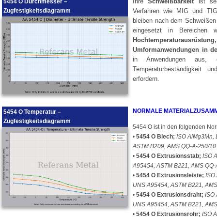
Ihre
Schweißbarkeit
ist se
5454 O Durchmesser –
Zugfestigkeitsdiagramm
Verfahren wie MIG und TIG
bleiben nach dem Schweißen 
eingesetzt in Bereichen
Hochtemperaturausrüst
Umformanwendungen in der
in Anwendungen aus, d
Temperaturbeständigkeit un
erfordern.
NORMALE MATERIALZUSAM
5454 O Temperatur –
Zugfestigkeitsdiagramm
5454 O ist in den folgenden Nor
•
5454 O Blech;
ISO AlMg3Mn, 
ASTM B209, AMS QQ-A-250/10
•
5454 O Extrusionsstab;
ISO A
A95454, ASTM B221, AMS QQ-
•
5454 O Extrusionsleiste;
ISO 
UNS A95454, ASTM B221, AMS
•
5454 O Extrusionsdraht;
ISO 
UNS A95454, ASTM B221, AMS
•
5454 O Extrusionsrohr;
ISO A