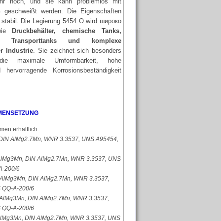
hr hoch, und sie kann problemlos mit
 geschweißt werden. Die Eigenschaften
stabil. Die Legierung 5454 O wird широко
 wie
Druckbehälter, chemische Tanks,
ung, Transporttanks und komplexe
 Industrie
. Sie zeichnet sich besonders
ie maximale Umformbarkeit, hohe
d hervorragende Korrosionsbeständigkeit
MENSETZUNG
men erhältlich:
DIN AlMg2.7Mn, WNR 3.3537, UNS A95454,
lMg3Mn, DIN AlMg2.7Mn, WNR 3.3537, UNS
A-200/6
AlMg3Mn, DIN AlMg2.7Mn, WNR 3.3537,
 QQ-A-200/6
AlMg3Mn, DIN AlMg2.7Mn, WNR 3.3537,
 QQ-A-200/6
lMg3Mn, DIN AlMg2.7Mn, WNR 3.3537, UNS