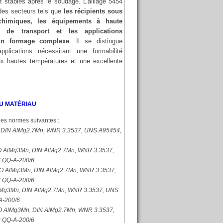
 stables après le soudage. L’alliage 5454
 des secteurs tels que
les récipients sous
 chimiques, les équipements à haute
s de transport et les applications
t un formage complexe
. Il se distingue
pplications nécessitant une formabilité
x hautes températures et une excellente
U MATÉRIAU
les normes suivantes :
 DIN AlMg2.7Mn, WNR 3.3537, UNS A95454,
 AlMg3Mn, DIN AlMg2.7Mn, WNR 3.3537,
 QQ-A-200/6
O AlMg3Mn, DIN AlMg2.7Mn, WNR 3.3537,
 QQ-A-200/6
Mg3Mn, DIN AlMg2.7Mn, WNR 3.3537, UNS
A-200/6
O AlMg3Mn, DIN AlMg2.7Mn, WNR 3.3537,
 QQ-A-200/6