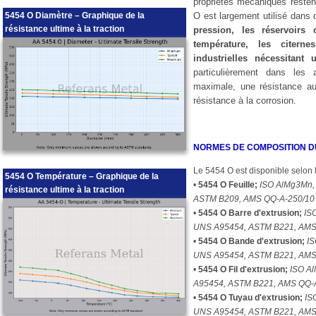
propriétés mécaniques restent
5454 O Diamètre – Graphique de la
O est largement utilisé dans
résistance ultime à la traction
pression, les réservoirs
température, les citerne
industrielles nécessitan
particulièrement dans les a
maximale, une résistance au
résistance à la corrosion.
NORMES DE COMPOSITION D
Le 5454 O est disponible selon 
5454 O Température – Graphique de la
•
5454 O Feuille;
ISO AlMg3Mn,
résistance ultime à la traction
ASTM B209, AMS QQ-A-250/10
•
5454 O Barre d'extrusion;
ISO
UNS A95454, ASTM B221, AMS
•
5454 O Bande d'extrusion;
IS
UNS A95454, ASTM B221, AMS
•
5454 O Fil d'extrusion;
ISO Al
A95454, ASTM B221, AMS QQ-
•
5454 O Tuyau d'extrusion;
IS
UNS A95454, ASTM B221, AMS