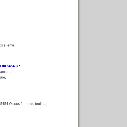
Excellente
 du 5454 O :
camions,
que,
5454 O sous forme de feuilles,