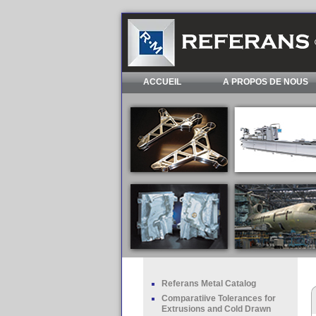
ACCUEIL
A PROPOS DE NOUS
Referans Metal Catalog
Comparatiive Tolerances for
Extrusions and Cold Drawn