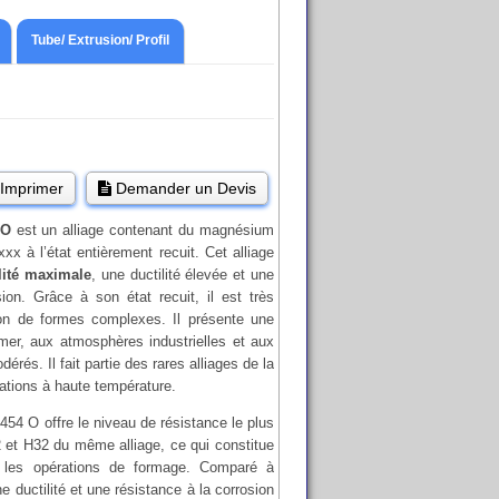
Tube/ Extrusion/ Profil
Imprimer
Demander un Devis
 O
est un alliage contenant du magnésium
xx à l’état entièrement recuit. Cet alliage
lité maximale
, une ductilité élevée et une
ion. Grâce à son état recuit, il est très
ion de formes complexes. Il présente une
mer, aux atmosphères industrielles et aux
és. Il fait partie des rares alliages de la
ations à haute température.
5454 O offre le niveau de résistance le plus
 et H32 du même alliage, ce qui constitue
 les opérations de formage. Comparé à
ne ductilité et une résistance à la corrosion