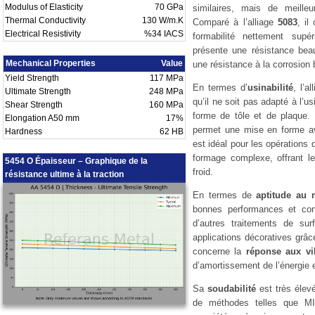
Modulus of Elasticity
70 GPa
similaires, mais de meille
Thermal Conductivity
130 W/m.K
Comparé à l’alliage
5083
, il
Electrical Resistivity
%34 IACS
formabilité nettement supé
présente une résistance beau
Mechanical Properties
Value
une résistance à la corrosion 
Yield Strength
117 MPa
En termes d’
usinabilité
, l’a
Ultimate Strength
248 MPa
qu’il ne soit pas adapté à l’us
Shear Strength
160 MPa
forme de tôle et de plaque
Elongation A50 mm
17%
permet une mise en forme avec
Hardness
62 HB
est idéal pour les opérations
formage complexe, offrant l
5454 O Épaisseur – Graphique de la
froid.
résistance ultime à la traction
En termes de
aptitude au 
bonnes performances et conv
d’autres traitements de sur
applications décoratives grâc
concerne la
réponse aux vi
d’amortissement de l’énergie e
Sa
soudabilité
est très élevé
de méthodes telles que MI