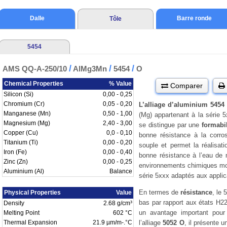
Dalle
Barre ronde
Tôle
5454
/
/
/
AMS QQ-A-250/10
AlMg3Mn
5454
O
Chemical Properties
% Value
Comparer
Silicon (Si)
0,00 - 0,25
Chromium (Cr)
0,05 - 0,20
L’alliage d’aluminium 5454
Manganese (Mn)
0,50 - 1,00
(Mg) appartenant à la série 5x
Magnesium (Mg)
2,40 - 3,00
se distingue par une
formabi
Copper (Cu)
0,0 - 0,10
bonne résistance à la corros
Titanium (Ti)
0,00 - 0,20
souple et permet la réalisat
Iron (Fe)
0,00 - 0,40
bonne résistance à l’eau de 
Zinc (Zn)
0,00 - 0,25
environnements chimiques modér
Aluminium (Al)
Balance
série 5xxx adaptés aux applic
En termes de
résistance
, le 
Physical Properties
Value
bas par rapport aux états H22
Density
2.68 g/cm³
un avantage important pour
Melting Point
602 °C
Thermal Expansion
21.9 µm/m-.°C
l’alliage
5052 O
, il présente u