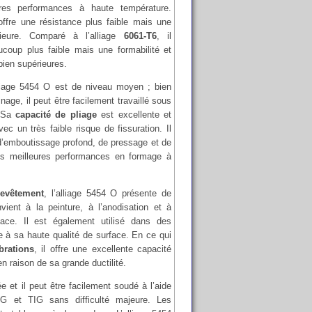
ures performances à haute température.
 offre une résistance plus faible mais une
rieure. Comparé à l’alliage
6061-T6
, il
coup plus faible mais une formabilité et
bien supérieures.
lliage 5454 O est de niveau moyen ; bien
inage, il peut être facilement travaillé sous
. Sa
capacité de pliage
est excellente et
 un très faible risque de fissuration. Il
 d’emboutissage profond, de pressage et de
es meilleures performances en formage à
revêtement
, l’alliage 5454 O présente de
ient à la peinture, à l’anodisation et à
face. Il est également utilisé dans des
e à sa haute qualité de surface. En ce qui
brations
, il offre une excellente capacité
n raison de sa grande ductilité.
e et il peut être facilement soudé à l’aide
G et TIG sans difficulté majeure. Les