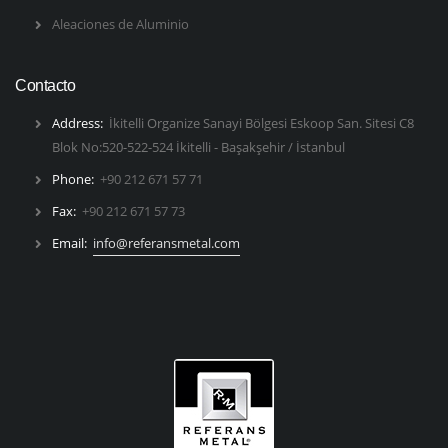
Aleaciones de Aluminio
Contacto
Address:
İkitelli Organize Sanayi Bölgesi Eskoop San. Sitesi C8
Blok No:520-522-524 İkitelli - Başakşehir / İstanbul
Phone:
+90 212 671 57 71
Fax:
+90 212 671 57 73
Email:
info@referansmetal.com