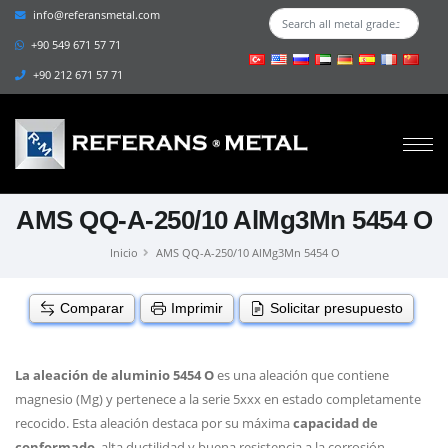
info@referansmetal.com
+90 549 671 57 71
+90 212 671 57 71
AMS QQ-A-250/10 AlMg3Mn 5454 O
Inicio
AMS QQ-A-250/10 AlMg3Mn 5454 O
Comparar
Imprimir
Solicitar presupuesto
La aleación de aluminio 5454 O
es una aleación que contiene
magnesio (Mg) y pertenece a la serie 5xxx en estado completamente
recocido. Esta aleación destaca por su máxima
capacidad de
conformado
, alta ductilidad y buena resistencia a la corrosión.