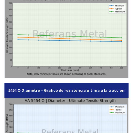
5454 O Diámetro – Gráfico de resistencia última a la tracción