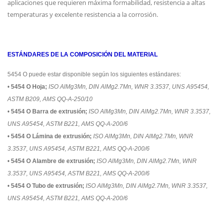
aplicaciones que requieren máxima formabilidad, resistencia a altas
temperaturas y excelente resistencia a la corrosión.
ESTÁNDARES DE LA COMPOSICIÓN DEL MATERIAL
5454 O puede estar disponible según los siguientes estándares:
•
5454 O Hoja;
ISO AlMg3Mn, DIN AlMg2.7Mn, WNR 3.3537, UNS A95454,
ASTM B209, AMS QQ-A-250/10
•
5454 O Barra de extrusión;
ISO AlMg3Mn, DIN AlMg2.7Mn, WNR 3.3537,
UNS A95454, ASTM B221, AMS QQ-A-200/6
•
5454 O Lámina de extrusión;
ISO AlMg3Mn, DIN AlMg2.7Mn, WNR
3.3537, UNS A95454, ASTM B221, AMS QQ-A-200/6
•
5454 O Alambre de extrusión;
ISO AlMg3Mn, DIN AlMg2.7Mn, WNR
3.3537, UNS A95454, ASTM B221, AMS QQ-A-200/6
•
5454 O Tubo de extrusión;
ISO AlMg3Mn, DIN AlMg2.7Mn, WNR 3.3537,
UNS A95454, ASTM B221, AMS QQ-A-200/6