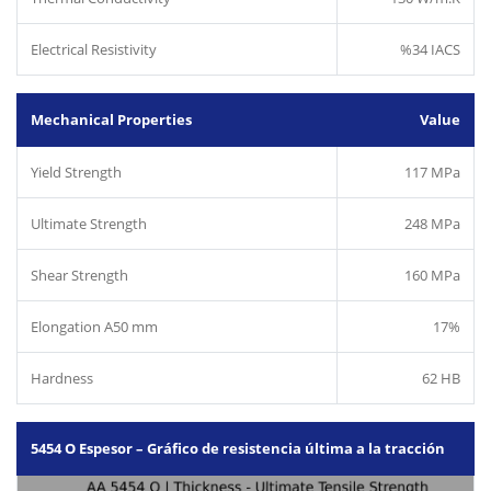
Electrical Resistivity
%34 IACS
Mechanical Properties
Value
Yield Strength
117 MPa
Ultimate Strength
248 MPa
Shear Strength
160 MPa
Elongation A50 mm
17%
Hardness
62 HB
5454 O Espesor – Gráfico de resistencia última a la tracción