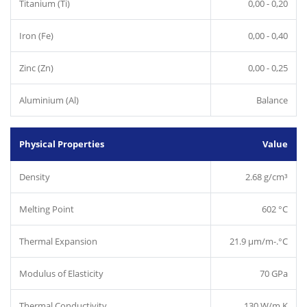
Titanium (Ti)
0,00 - 0,20
Iron (Fe)
0,00 - 0,40
Zinc (Zn)
0,00 - 0,25
Aluminium (Al)
Balance
Physical Properties
Value
Density
2.68 g/cm³
Melting Point
602 °C
Thermal Expansion
21.9 µm/m-.°C
Modulus of Elasticity
70 GPa
Thermal Conductivity
130 W/m.K