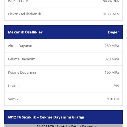
Isıl Kapasite
150 W/m.K
Elektriksel İletkenlik
%38 IACS
Mekanik Özellikler
Değer
Akma Dayanımı
260 MPa
Çekme Dayanımı
320 MPa
Kesme Dayanımı
190 MPa
Uzama
%9
Sertlik
120 HB
6012 T6 Sıcaklık – Çekme Dayanımı Grafiği