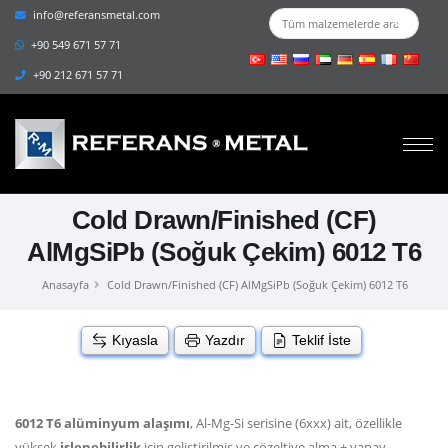
info@referansmetal.com
+90 549 671 57 71
+90 212 671 57 71
Cold Drawn/Finished (CF)
AlMgSiPb (Soğuk Çekim) 6012 T6
Anasayfa
Cold Drawn/Finished (CF) AlMgSiPb (Soğuk Çekim) 6012 T6
Kıyasla
Yazdır
Teklif İste
6012 T6 alüminyum alaşımı
, Al-Mg-Si serisine (6xxx) ait, özellikle
yüksek
işlenebilirlik
için geliştirilmiş ve çözeltiye alma + yapay