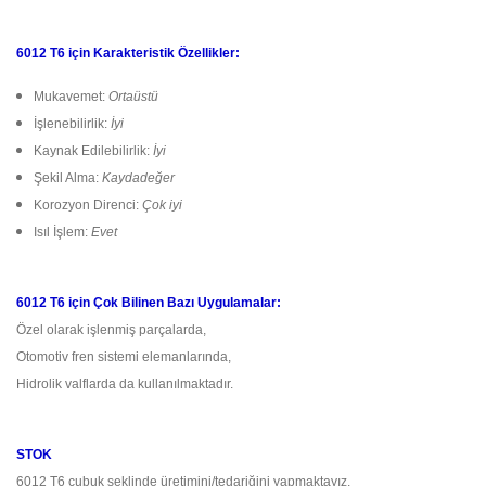
6012 T6 için Karakteristik Özellikler:
Mukavemet:
Ortaüstü
İşlenebilirlik:
İyi
Kaynak Edilebilirlik:
İyi
Şekil Alma:
Kaydadeğer
Korozyon Direnci:
Çok iyi
Isıl İşlem:
Evet
6012 T6 için Çok Bilinen Bazı Uygulamalar:
Özel olarak işlenmiş parçalarda,
Otomotiv fren sistemi elemanlarında,
Hidrolik valflarda da kullanılmaktadır.
STOK
6012 T6 çubuk şeklinde üretimini/tedariğini yapmaktayız.​