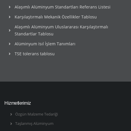
Alaşımlı Alüminyum Standartları Referans Listesi
Karşılaştırmalı Mekanik Özellikler Tablosu
Alaşımlı Alüminyum Uluslararası Karşılaştırmalı
Standartlar Tablosu
Alüminyum Isıl İşlem Tanımları
TSE tolerans tablosu
Hizmetlerimiz
Özgün Malzeme Tedariği
Taşlanmış Alüminyum