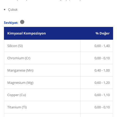
Çubuk
Sevkiyat:
Kimyasal Kompozisyon
% Değer
Silicon (Si)
0,60 - 1,40
Chromium (Cr)
0,00 - 0,10
Manganese (Mn)
0,40 - 1,00
Magnesium (Mg)
0,60 - 1,20
Copper (Cu)
0,60 - 1,10
Titanium (Ti)
0,00 - 0,10