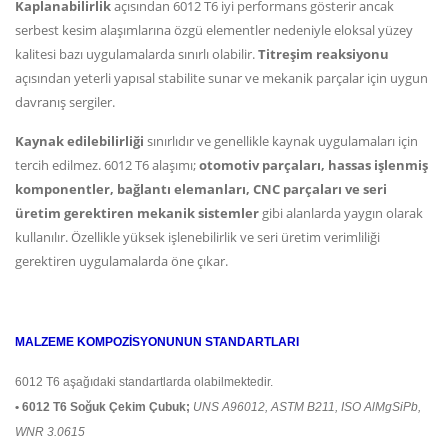
Kaplanabilirlik
açısından 6012 T6 iyi performans gösterir ancak
serbest kesim alaşımlarına özgü elementler nedeniyle eloksal yüzey
kalitesi bazı uygulamalarda sınırlı olabilir.
Titreşim reaksiyonu
açısından yeterli yapısal stabilite sunar ve mekanik parçalar için uygun
davranış sergiler.
Kaynak edilebilirliği
sınırlıdır ve genellikle kaynak uygulamaları için
tercih edilmez. 6012 T6 alaşımı;
otomotiv parçaları, hassas işlenmiş
komponentler, bağlantı elemanları, CNC parçaları ve seri
üretim gerektiren mekanik sistemler
gibi alanlarda yaygın olarak
kullanılır. Özellikle yüksek işlenebilirlik ve seri üretim verimliliği
gerektiren uygulamalarda öne çıkar.
MALZEME KOMPOZİSYONUNUN STANDARTLARI
6012 T6 aşağıdaki standartlarda olabilmektedir.
• 6012 T6 Soğuk Çekim Çubuk;
UNS A96012, ASTM B211, ISO AlMgSiPb,
WNR 3.0615