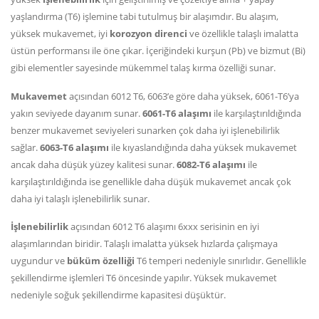
yaşlandırma (T6) işlemine tabi tutulmuş bir alaşımdır. Bu alaşım,
yüksek mukavemet, iyi
korozyon direnci
ve özellikle talaşlı imalatta
üstün performansı ile öne çıkar. İçeriğindeki kurşun (Pb) ve bizmut (Bi)
gibi elementler sayesinde mükemmel talaş kırma özelliği sunar.
Mukavemet
açısından 6012 T6, 6063’e göre daha yüksek, 6061-T6’ya
yakın seviyede dayanım sunar.
6061-T6 alaşımı
ile karşılaştırıldığında
benzer mukavemet seviyeleri sunarken çok daha iyi işlenebilirlik
sağlar.
6063-T6 alaşımı
ile kıyaslandığında daha yüksek mukavemet
ancak daha düşük yüzey kalitesi sunar.
6082-T6 alaşımı
ile
karşılaştırıldığında ise genellikle daha düşük mukavemet ancak çok
daha iyi talaşlı işlenebilirlik sunar.
İşlenebilirlik
açısından 6012 T6 alaşımı 6xxx serisinin en iyi
alaşımlarından biridir. Talaşlı imalatta yüksek hızlarda çalışmaya
uygundur ve
büküm özelliği
T6 temperi nedeniyle sınırlıdır. Genellikle
şekillendirme işlemleri T6 öncesinde yapılır. Yüksek mukavemet
nedeniyle soğuk şekillendirme kapasitesi düşüktür.