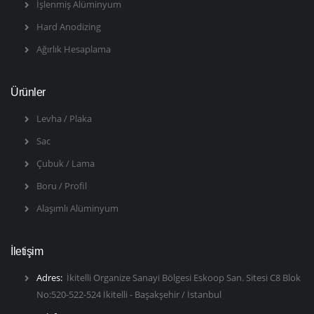
İşlenmiş Alüminyum
Hard Anodizing
Ağırlık Hesaplama
Ürünler
Levha / Plaka
Sac
Çubuk / Lama
Boru / Profil
Alaşımlı Alüminyum
İletişim
Adres:
İkitelli Organize Sanayi Bölgesi Eskoop San. Sitesi C8 Blok
No:520-522-524 İkitelli - Başakşehir / İstanbul