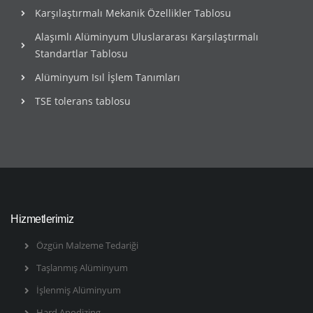
Karşılaştırmalı Mekanik Özellikler Tablosu
Alaşımlı Alüminyum Uluslararası Karşılaştırmalı
Standartlar Tablosu
Alüminyum Isıl İşlem Tanımları
TSE tolerans tablosu
Hizmetlerimiz
Özgün Malzeme Tedariği
Taşlanmış Alüminyum
İşlenmiş Alüminyum
Hard Anodizing