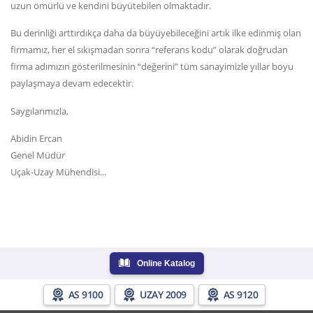
uzun ömürlü ve kendini büyütebilen olmaktadır.
Bu derinliği arttırdıkça daha da büyüyebileceğini artık ilke edinmiş olan
firmamız, her el sıkışmadan sonra “referans kodu” olarak doğrudan
firma adımızın gösterilmesinin “değerini” tüm sanayimizle yıllar boyu
paylaşmaya devam edecektir.
Saygılarımızla,
Abidin Ercan
Genel Müdür
Uçak-Uzay Mühendisi...
Online Katalog
AS 9100
UZAY 2009
AS 9120