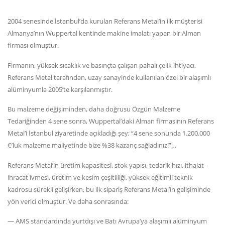
2004 senesinde İstanbul’da kurulan Referans Metal’in ilk müşterisi
Almanya’nın Wuppertal kentinde makine imalatı yapan bir Alman
firması olmuştur.
Firmanın, yüksek sıcaklık ve basınçta çalışan pahalı çelik ihtiyacı,
Referans Metal tarafından, uzay sanayinde kullanılan özel bir alaşımlı
alüminyumla 2005’te karşılanmıştır.
Bu malzeme değişiminden, daha doğrusu Özgün Malzeme
Tedariğinden 4 sene sonra, Wuppertal’daki Alman firmasının Referans
Metal’i İstanbul ziyaretinde açıkladığı şey; “4 sene sonunda 1.200.000
€’luk malzeme maliyetinde bize %38 kazanç sağladınız!”…
Referans Metal’in üretim kapasitesi, stok yapısı, tedarik hızı, ithalat-
ihracat ivmesi, üretim ve kesim çeşitliliği, yüksek eğitimli teknik
kadrosu sürekli gelişirken, bu ilk sipariş Referans Metal’in gelişiminde
yön verici olmuştur. Ve daha sonrasında:
— AMS standardında yurtdışı ve Batı Avrupa’ya alaşımlı alüminyum