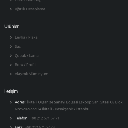
Ağırlık Hesaplama
Ürünler
Levha / Plaka
Sac
Çubuk / Lama
Boru / Profil
Alaşımlı Alüminyum
İletişim
Adres:
İkitelli Organize Sanayi Bölgesi Eskoop San. Sitesi C8 Blok
No:520-522-524 İkitelli - Başakşehir / İstanbul
Telefon:
+90 212 671 57 71
Faks:
+90 212 671 57 73