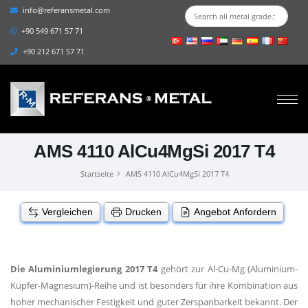
info@referansmetal.com
+90 549 671 57 71
+90 212 671 57 71
AMS 4110 AlCu4MgSi 2017 T4
Startseite
AMS 4110 AlCu4MgSi 2017 T4
Vergleichen
Drucken
Angebot Anfordern
Die Aluminiumlegierung 2017 T4
gehört zur Al-Cu-Mg (Aluminium-
Kupfer-Magnesium)-Reihe und ist besonders für ihre Kombination aus
hoher mechanischer Festigkeit und guter Zerspanbarkeit bekannt. Der