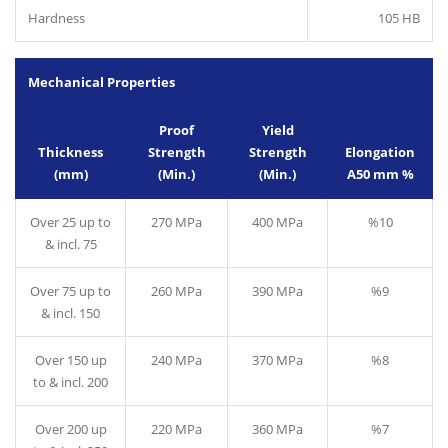
Hardness
105 HB
Mechanical Properties
Proof
Yield
Thickness
Strength
Strength
Elongation
(mm)
(Min.)
(Min.)
A50 mm %
Over 25 up to
270 MPa
400 MPa
%10
& incl. 75
Over 75 up to
260 MPa
390 MPa
%9
& incl. 150
Over 150 up
240 MPa
370 MPa
%8
to & incl. 200
Over 200 up
220 MPa
360 MPa
%7