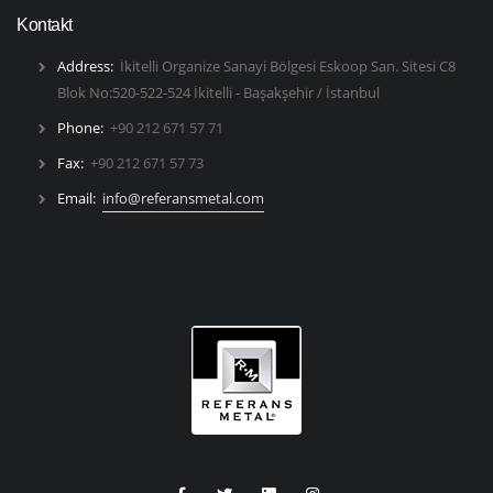
Kontakt
Address:
İkitelli Organize Sanayi Bölgesi Eskoop San. Sitesi C8
Blok No:520-522-524 İkitelli - Başakşehir / İstanbul
Phone:
+90 212 671 57 71
Fax:
+90 212 671 57 73
Email:
info@referansmetal.com