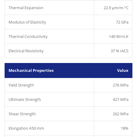
Thermal Expansion
22.9 µm/m.°C
Modulus of Elasticity
72 GPa
Thermal Conductivity
140 W/m.K
Electrical Resistivity
37 % IACS
Mechanical Properties
Value
Yield Strength
276 MPa
Ultimate Strength
427 MPa
Shear Strength
262 MPa
Elongation A50 mm
18%